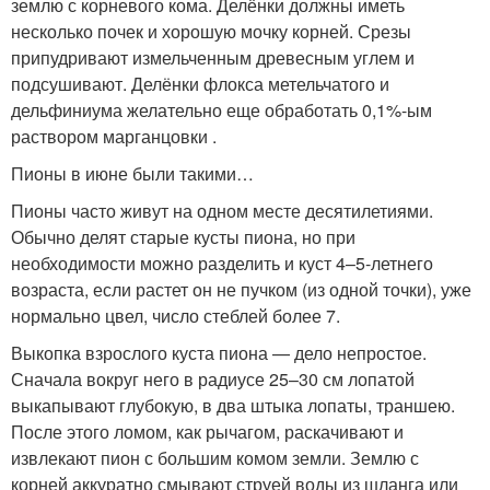
землю с корневого кома. Делёнки должны иметь
несколько почек и хорошую мочку корней. Срезы
припудривают измельченным древесным углем и
подсушивают. Делёнки флокса метельчатого и
дельфиниума желательно еще обработать 0,1%-ым
раствором марганцовки .
Пионы в июне были такими…
Пионы часто живут на одном месте десятилетиями.
Обычно делят старые кусты пиона, но при
необходимости можно разделить и куст 4–5-летнего
возраста, если растет он не пучком (из одной точки), уже
нормально цвел, число стеблей более 7.
Выкопка взрослого куста пиона — дело непростое.
Сначала вокруг него в радиусе 25–30 см лопатой
выкапывают глубокую, в два штыка лопаты, траншею.
После этого ломом, как рычагом, раскачивают и
извлекают пион с большим комом земли. Землю с
корней аккуратно смывают струей воды из шланга или