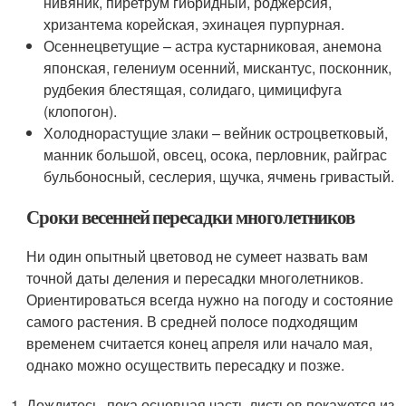
нивяник, пиретрум гибридный, роджерсия,
хризантема корейская, эхинацея пурпурная.
Осеннецветущие – астра кустарниковая, анемона
японская, гелениум осенний, мискантус, посконник,
рудбекия блестящая, солидаго, цимицифуга
(клопогон).
Холоднорастущие злаки – вейник остроцветковый,
манник большой, овсец, осока, перловник, райграс
бульбоносный, сеслерия, щучка, ячмень гривастый.
Сроки весенней пересадки многолетников
Ни один опытный цветовод не сумеет назвать вам
точной даты деления и пересадки многолетников.
Ориентироваться всегда нужно на погоду и состояние
самого растения. В средней полосе подходящим
временем считается конец апреля или начало мая,
однако можно осуществить пересадку и позже.
Дождитесь, пока основная часть листьев покажется из