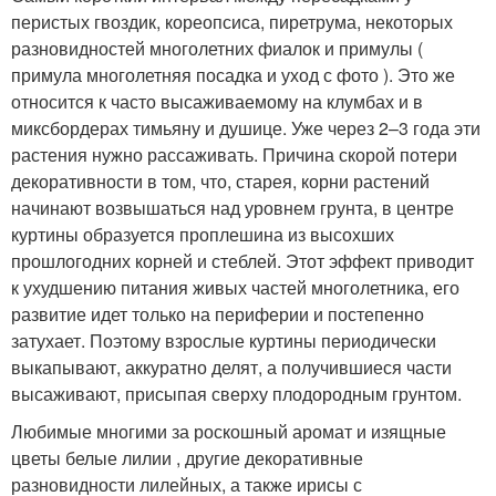
перистых гвоздик, кореопсиса, пиретрума, некоторых
разновидностей многолетних фиалок и примулы (
примула многолетняя посадка и уход с фото ). Это же
относится к часто высаживаемому на клумбах и в
миксбордерах тимьяну и душице. Уже через 2–3 года эти
растения нужно рассаживать. Причина скорой потери
декоративности в том, что, старея, корни растений
начинают возвышаться над уровнем грунта, в центре
куртины образуется проплешина из высохших
прошлогодних корней и стеблей. Этот эффект приводит
к ухудшению питания живых частей многолетника, его
развитие идет только на периферии и постепенно
затухает. Поэтому взрослые куртины периодически
выкапывают, аккуратно делят, а получившиеся части
высаживают, присыпая сверху плодородным грунтом.
Любимые многими за роскошный аромат и изящные
цветы белые лилии , другие декоративные
разновидности лилейных, а также ирисы с