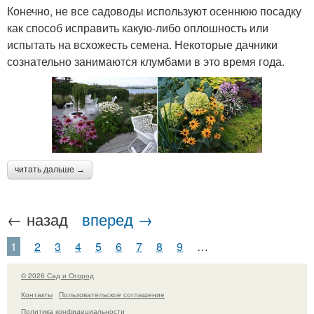
Конечно, не все садоводы используют осеннюю посадку
как способ исправить какую-либо оплошность или
испытать на всхожесть семена. Некоторые дачники
сознательно занимаются клумбами в это время года.
читать дальше →
← назад
вперед →
1
2
3
4
5
6
7
8
9
…
© 2026 Сад и Огород
Контакты
Пользовательское соглашение
Политика конфидециальности