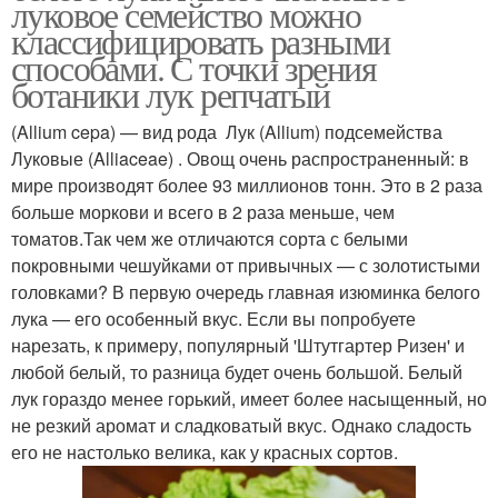
луковое семейство можно
классифицировать разными
способами. С точки зрения
ботаники лук репчатый
(Allium cepa) — вид рода Лук (Allium) подсемейства
Луковые (Alliaceae) . Овощ очень распространенный: в
мире производят более 93 миллионов тонн. Это в 2 раза
больше моркови и всего в 2 раза меньше, чем
томатов.Так чем же отличаются сорта с белыми
покровными чешуйками от привычных — с золотистыми
головками? В первую очередь главная изюминка белого
лука — его особенный вкус. Если вы попробуете
нарезать, к примеру, популярный 'Штутгартер Ризен' и
любой белый, то разница будет очень большой. Белый
лук гораздо менее горький, имеет более насыщенный, но
не резкий аромат и сладковатый вкус. Однако сладость
его не настолько велика, как у красных сортов.