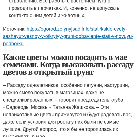
отравлению. Все работы с растением нужно
проводить в перчатках. И, конечно, не допускать
контакта с ним детей и животных.
Источник:
https://ogorod.zelynyjsad.info/stati/kakie-cvety-
sazhayut-vesnoy-v-otkrytyy-grunt-dobavlenie-stati-v-novuyu-
podborku
Какие цветы можно посадить в мае
семенами. Когда высаживать рассаду
цветов в открытый грунт
– Рассаду однолетников, особенно петунии, настурции,
можно смело покупать в магазинах, даже не
специализированных, – говорит председатель клуба
«Садоводы Москвы» Татьяна Жашкова. – Эти
неприхотливые цветы приживутся и будут радовать вас,
даже если условия для роста у них были не самые
лучшие. Другой вопрос, что я бы не торопилась их
высаживать в мае.