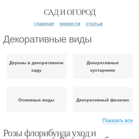
САД И ОГОРОД
главная
новости
статьи
Декоративные виды
Дерены в декоративном
Декоративные
саду
кустарники
Основные виды
Декоративный физалис
Показать все
Розы флорибунда уход и
Съедобные виды