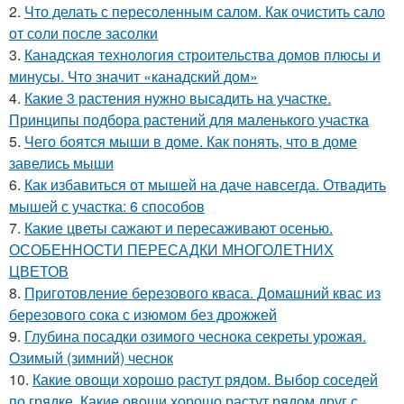
2.
Что делать с пересоленным салом. Как очистить сало
от соли после засолки
3.
Канадская технология строительства домов плюсы и
минусы. Что значит «канадский дом»
4.
Какие 3 растения нужно высадить на участке.
Принципы подбора растений для маленького участка
5.
Чего боятся мыши в доме. Как понять, что в доме
завелись мыши
6.
Как избавиться от мышей на даче навсегда. Отвадить
мышей с участка: 6 способов
7.
Какие цветы сажают и пересаживают осенью.
ОСОБЕННОСТИ ПЕРЕСАДКИ МНОГОЛЕТНИХ
ЦВЕТОВ
8.
Приготовление березового кваса. Домашний квас из
березового сока с изюмом без дрожжей
9.
Глубина посадки озимого чеснока секреты урожая.
Озимый (зимний) чеснок
10.
Какие овощи хорошо растут рядом. Выбор соседей
по грядке. Какие овощи хорошо растут рядом друг с