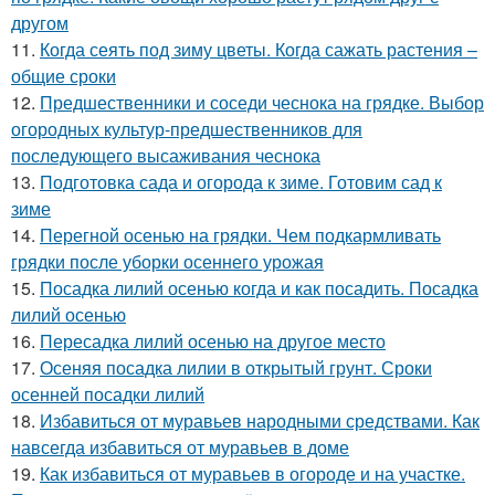
другом
11.
Когда сеять под зиму цветы. Когда сажать растения –
общие сроки
12.
Предшественники и соседи чеснока на грядке. Выбор
огородных культур-предшественников для
последующего высаживания чеснока
13.
Подготовка сада и огорода к зиме. Готовим сад к
зиме
14.
Перегной осенью на грядки. Чем подкармливать
грядки после уборки осеннего урожая
15.
Посадка лилий осенью когда и как посадить. Посадка
лилий осенью
16.
Пересадка лилий осенью на другое место
17.
Осеняя посадка лилии в открытый грунт. Сроки
осенней посадки лилий
18.
Избавиться от муравьев народными средствами. Как
навсегда избавиться от муравьев в доме
19.
Как избавиться от муравьев в огороде и на участке.