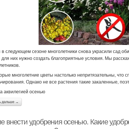
 в следующем сезоне многолетники снова украсили сад оби
 для них нужно создать благоприятные условия. Мы расск
летников.
орые многолетние цветы настолько непритязательны, что с
ьчирования. Однако не все растения такие закаленные, поэ
за аквилегией осенью
ь дальше →
ие внести удобрения осенью. Какие удобр