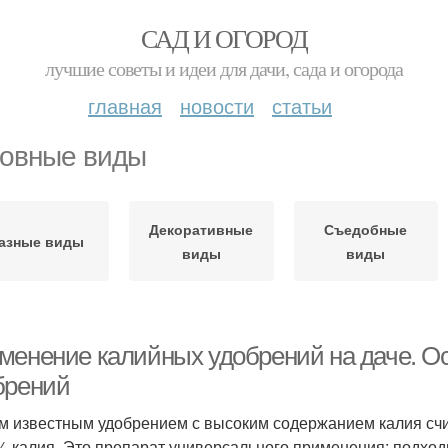
САД И ОГОРОД
лучшие советы и идеи для дачи, сада и огорода
главная
новости
статьи
овные виды
Декоративные
Съедобные
азные виды
виды
виды
менение калийных удобрений на даче. О
брений
 известным удобрением с высоким содержанием калия счит
% калия. Это препарат универсального применения: подход