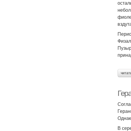
остал
небол
фиоле
вздут
Перио
Физал
Пузыр
прина
читат
Гер
Согла
Геран
Однак
В сер