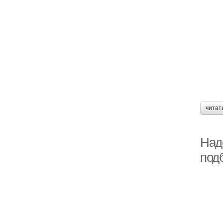
читат
Надо
под