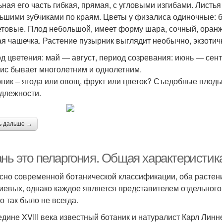
ьная его часть гибкая, прямая, с угловыми изгибами. Листь
ьшими зубчиками по краям. Цветы у физалиса одиночные: 
товые. Плод небольшой, имеет форму шара, сочный, оранже
ая чашечка. Растение пузырник выглядит необычно, экзотич
д цветения: май — август, период созревания: июнь — сент
ис бывает многолетним и однолетним.
ник – ягода или овощ, фрукт или цветок? Съедобные плоды
длежности.
ь дальше →
ань это пеларгония. Общая характеристик
сно современной ботанической классификации, оба растен
иевых, однако каждое является представителем отдельного 
о так было не всегда.
едине XVIII века известный ботаник и натуралист Карл Лин