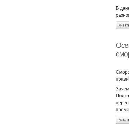
В дан
разно
читат
Осе
смо
Сморо
прави
Зачем
Подко
перен
проме
читат