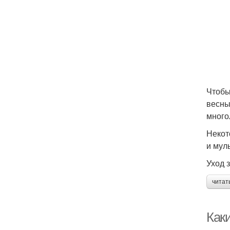
Чтобы
весны
много
Некот
и мул
Уход 
читат
Как