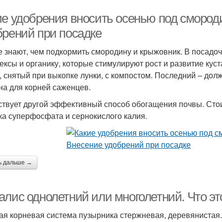
ие удобрения вносить осенью под смород
брений при посадке
е знают, чем подкормить смородину и крыжовник. В посад
ексы и органику, которые стимулируют рост и развитие кус
, снятый при выкопке лунки, с компостом. Последний – дол
на для корней саженцев.
твует другой эффективный способ обогащения почвы. Стоит
ка суперфосфата и сернокислого калия.
ь дальше →
алис однолетний или многолетний. Что эт
я корневая система пузырника стержневая, деревянистая. 