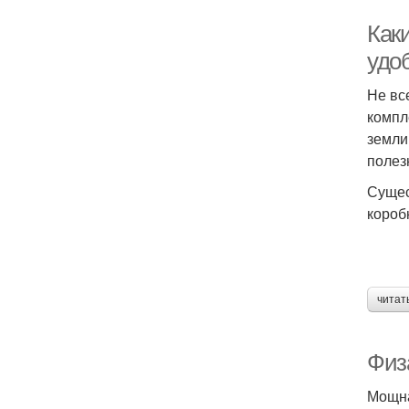
Как
удо
Не вс
компл
земли
полез
Сущес
короб
читат
Физ
Мощна