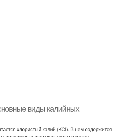
сновные виды калийных
ается хлористый калий (KCl). В нем содержится
ит практически всем культурам и может