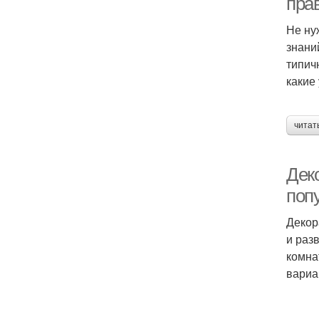
пра
Не ну
знани
типич
какие
читат
Дек
поп
Декор
и раз
комна
вариа