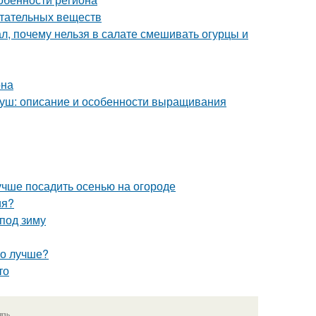
итательных веществ
л, почему нельзя в салате смешивать огурцы и
она
груш: описание и особенности выращивания
лучше посадить осенью на огороде
ия?
 под зиму
то лучше?
то
язь