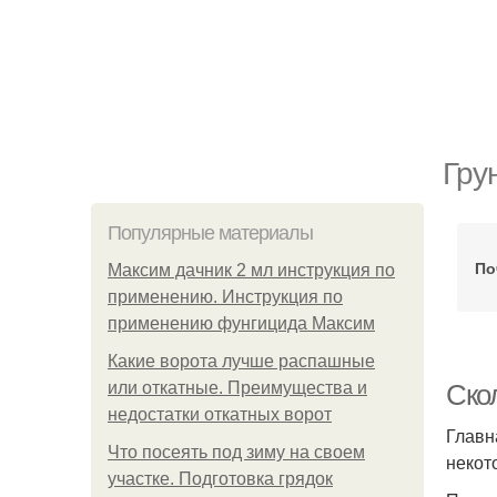
Гру
Популярные материалы
По
Максим дачник 2 мл инструкция по
применению. Инструкция по
применению фунгицида Максим
Какие ворота лучше распашные
или откатные. Преимущества и
Скол
недостатки откатных ворот
Главн
Что посеять под зиму на своем
некот
участке. Подготовка грядок