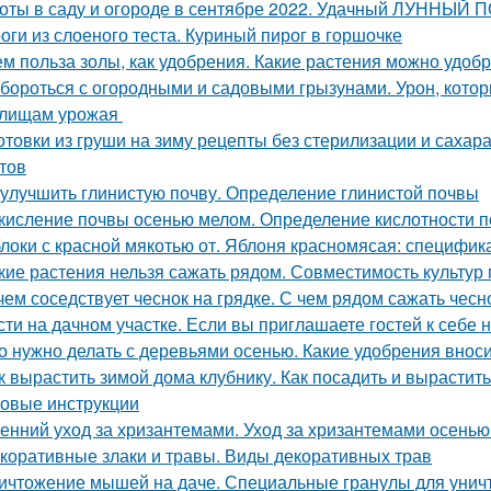
оты в саду и огороде в сентябре 2022. Удачный ЛУННЫЙ
оги из слоеного теста. Куриный пирог в горшочке
ем польза золы, как удобрения. Какие растения можно удоб
 бороться с огородными и садовыми грызунами. Урон, кото
илищам урожая
отовки из груши на зиму рецепты без стерилизации и сахар
тов
 улучшить глинистую почву. Определение глинистой почвы
кисление почвы осенью мелом. Определение кислотности п
локи с красной мякотью от. Яблоня красномясая: специфик
кие растения нельзя сажать рядом. Совместимость культур 
чем соседствует чеснок на грядке. С чем рядом сажать чесн
сти на дачном участке. Если вы приглашаете гостей к себе 
о нужно делать с деревьями осенью. Какие удобрения внос
к вырастить зимой дома клубнику. Как посадить и вырастит
овые инструкции
енний уход за хризантемами. Уход за хризантемами осенью
коративные злаки и травы. Виды декоративных трав
ичтожение мышей на даче. Специальные гранулы для унич