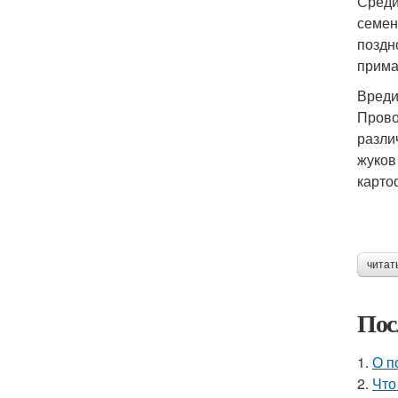
Среди
семен
поздн
прима
Вреди
Прово
разли
жуков
карто
читат
Пос
1.
О п
2.
Что