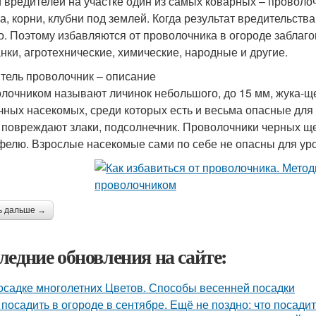
 вредителей на участке один из самых коварных – проволоч
а, корни, клубни под землей. Когда результат вредительств
о. Поэтому избавляются от проволочника в огороде заблаг
нки, агротехнические, химические, народные и другие.
тель проволочник – описание
лочником называют личинок небольшого, до 15 мм, жука-ще
чных насекомых, среди которых есть и весьма опасные для 
 повреждают злаки, подсолнечник. Проволочники черных щ
фелю. Взрослые насекомые сами по себе не опасны для ур
ь дальше →
ледние обновления на сайте:
осадке многолетних Цветов. Способы весенней посадки
 посадить в огороде в сентябре. Ещё не поздно: что посадит