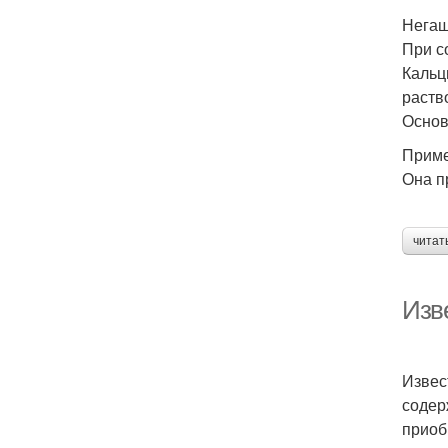
Негаш
При с
Кальц
раств
Основ
Приме
Она п
читат
Изв
Извес
содер
приоб