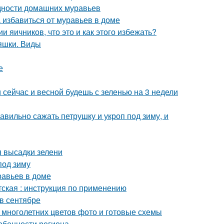
идности домашних муравьев
 избавиться от муравьев в доме
 яичников, что это и как этого избежать?
яшки. Виды
е
и сейчас и весной будешь с зеленью на 3 недели
авильно сажать петрушку и укроп под зиму, и
я высадки зелени
под зиму
равьев в доме
тская : инструкция по применению
 в сентябре
 многолетних цветов фото и готовые схемы
собенности региона