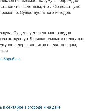
ник. Он не вылезает наружу, а повреждает
а становится заметным, что-либо делать уже
овременно. Существует много методов:
лкуна. Существует очень много видов
сельхозкультур. Личинки темных и полосатых
елкунов и дерновинников вредят овощам,
ожая.
ь в сентябре в огороде и на даче