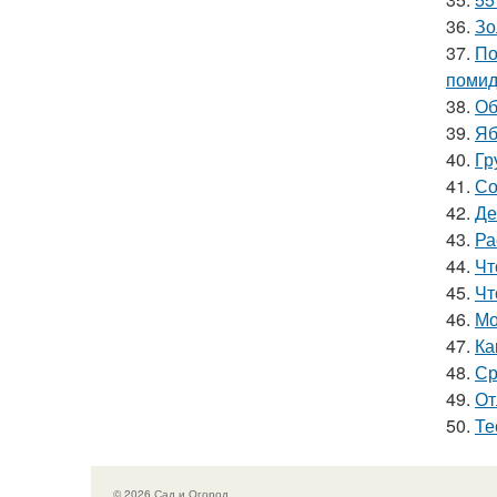
36.
Зо
37.
По
поми
38.
Об
39.
Яб
40.
Гр
41.
Со
42.
Де
43.
Ра
44.
Чт
45.
Чт
46.
Мо
47.
Ка
48.
Ср
49.
От
50.
Те
© 2026 Сад и Огород