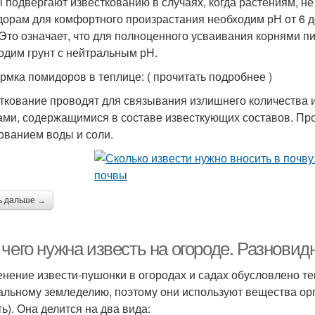
 подвергают известкованию в случаях, когда растениям, не
орам для комфортного произрастания необходим рН от 6 до
 Это означает, что для полноценного усваивания корнями п
одим грунт с нейтральным рН.
рмка помидоров в теплице: ( прочитать подробнее )
ткование проводят для связывания излишнего количества 
ами, содержащимися в составе известкующих составов. Пр
ованием воды и соли.
ь дальше →
чего нужна известь на огороде. Разновид
нение извести-пушонки в огородах и садах обусловлено тем
альному земледелию, поэтому они используют вещества ор
ь). Она делится на два вида: