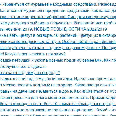
к избавиться от муравьев народными средствами. Разнов
бавиться от муравьев народными средствами. Как навсегда
ски на этапе переноса эмбрионов. Синдром гиперстимуляции
чему из одного эмбриона получаются близняшки или тройн
зы новинки 2019. НОВЫЕ РОЗЫ Д. ОСТИНА 2022/2019
кие цветы цветут в октябре. 10 растений, цветущих в октябр
чшие самоплодные сорта груш. Особенности выращивания
к и какую зелень сажать под зиму на дачном участке. Посад
е! Какую зелень сажать под зиму?
садка петрушки и укропа осенью под зиму семенами. Как пр
 это лучше всего сделать
о сажают под зиму на огороде?
садка зелени под зиму сроки посадки. Идеальное время дл
о можно посеять под зиму на огороде. Какие овощи сажать 
равьи на даче Как избавиться в доме. Как избавиться от му
тская присыпка для чего можно использовать. Присыпка де
бота в огороде в сентябре. 10 самых важных дел в огороде
етник из многолетников непрерывного цветения. Клумбы из
 лучших сортов яблок по регионам и срокам созревания. О