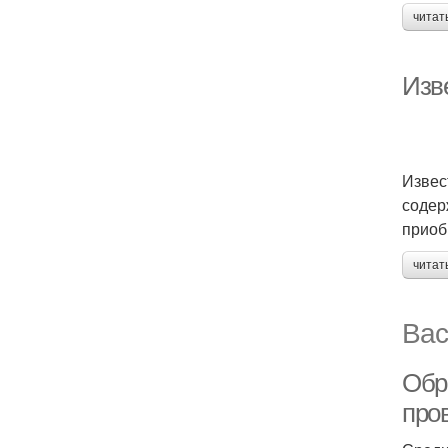
читат
Изв
Извес
содер
приоб
читат
Вас
Обр
про