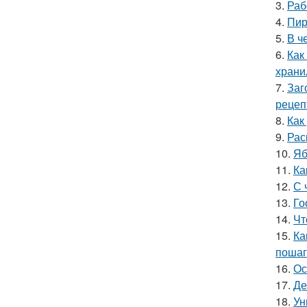
3.
Раб
4.
Пир
5.
В ч
6.
Как
хран
7.
Заг
рецеп
8.
Как
9.
Рас
10.
Яб
11.
Ка
12.
С 
13.
Го
14.
Чт
15.
Ка
пошаг
16.
Ос
17.
Де
18.
Ун