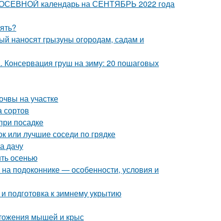
 ПОСЕВНОЙ календарь на СЕНТЯБРЬ 2022 года
рять?
рый наносят грызуны огородам, садам и
а. Консервация груш на зиму: 20 пошаговых
очвы на участке
а сортов
при посадке
ок или лучшие соседи по грядке
на дачу
ить осенью
ь на подоконнике — особенности, условия и
 и подготовка к зимнему укрытию
тожения мышей и крыс