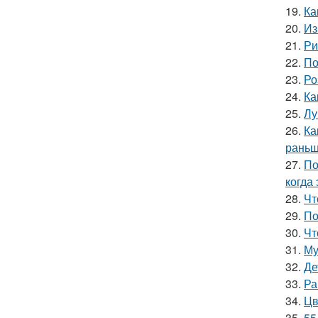
19.
Ка
20.
Из
21.
Ри
22.
По
23.
Ро
24.
Ка
25.
Лу
26.
Ка
раньш
27.
По
когда
28.
Чт
29.
По
30.
Чт
31.
Му
32.
Де
33.
Ра
34.
Цв
35.
55