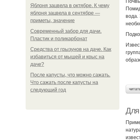
Почвы
Яблоня зацвела в октябре. К чему
Помид
яблоня зацвела в сентябре —
вода.
приметы, значение
необх
Современный забор для дачи.
Подко
Пластик и поликарбонат
Извес
Средства от грызунов на даче. Как
групп
избавиться от мышей и крыс на
образ
даче?
После капусты, что можно сажать.
Что сажать после капусты на
читат
следующий год
Для 
Приме
натур
извест