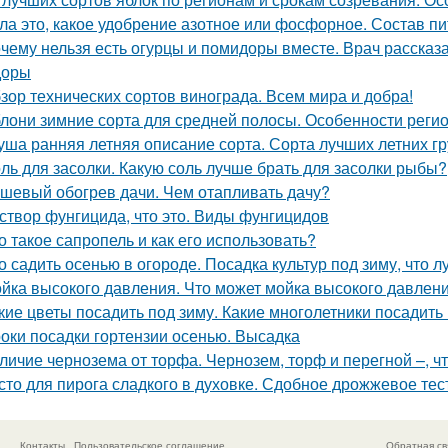
ла это, какое удобрение азотное или фосфорное. Состав п
чему нельзя есть огурцы и помидоры вместе. Врач рассказа
доры
зор технических сортов винограда. Всем мира и добра!
лони зимние сорта для средней полосы. Особенности реги
уша ранняя летняя описание сорта. Сорта лучших летних 
ль для засолки. Какую соль лучше брать для засолки рыбы?
шевый обогрев дачи. Чем отапливать дачу?
створ фунгицида, что это. Виды фунгицидов
о такое сапропель и как его использовать?
о садить осенью в огороде. Посадка культур под зиму, что 
йка высокого давления. Что может мойка высокого давлен
кие цветы посадить под зиму. Какие многолетники посадить
оки посадки гортензии осенью. Высадка
личие чернозема от торфа. Чернозем, торф и перегной –, ч
сто для пирога сладкого в духовке. Сдобное дрожжевое тес
Контакты
Пользовательское соглашение
Обратная св