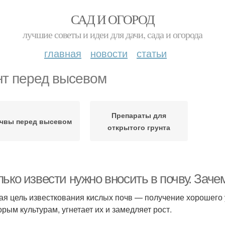
САД И ОГОРОД
лучшие советы и идеи для дачи, сада и огорода
главная
новости
статьи
нт перед высевом
Препараты для
чвы перед высевом
открытого грунта
ько извести нужно вносить в почву. Заче
ая цель известкования кислых почв — получение хорошего 
орым культурам, угнетает их и замедляет рост.