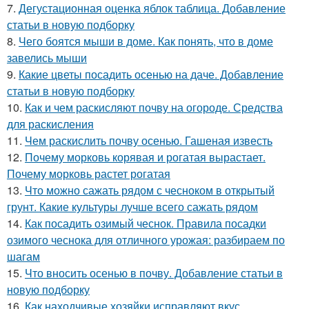
7.
Дегустационная оценка яблок таблица. Добавление
статьи в новую подборку
8.
Чего боятся мыши в доме. Как понять, что в доме
завелись мыши
9.
Какие цветы посадить осенью на даче. Добавление
статьи в новую подборку
10.
Как и чем раскисляют почву на огороде. Средства
для раскисления
11.
Чем раскислить почву осенью. Гашеная известь
12.
Почему морковь корявая и рогатая вырастает.
Почему морковь растет рогатая
13.
Что можно сажать рядом с чесноком в открытый
грунт. Какие культуры лучше всего сажать рядом
14.
Как посадить озимый чеснок. Правила посадки
озимого чеснока для отличного урожая: разбираем по
шагам
15.
Что вносить осенью в почву. Добавление статьи в
новую подборку
16.
Как находчивые хозяйки исправляют вкус