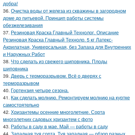
добра!
36.
Очистка воды от железа из скважины в загородном
доме до питьевой. Принцип работы системы
обезжелезивания
37.
Резиновая Краска Главный Технолог. Описание
Резиновая Краска Главный Техноло. 5 кг Латекс-
Акрилатная, Универсальная, без Запаха для Внутренних
и Наружных Работ
38.
Что сделать из свежего шиповника. Плоды
шиповника
39.
Дверь с терморазрывом. Всё о дверях с
терморазрывом
40.
Гортензия четыре сезона.
41.
Как сделать молнию. Ремонтируем молнию на куртке
самостоятельно
42.
Хризантемы осенние многолетние. Сорта
многолетних садовых хризантем с фото
43.
Работы в саду в мае. Май — работы в саду
44.
Западная туя сорта. Туя западная — обзор разных