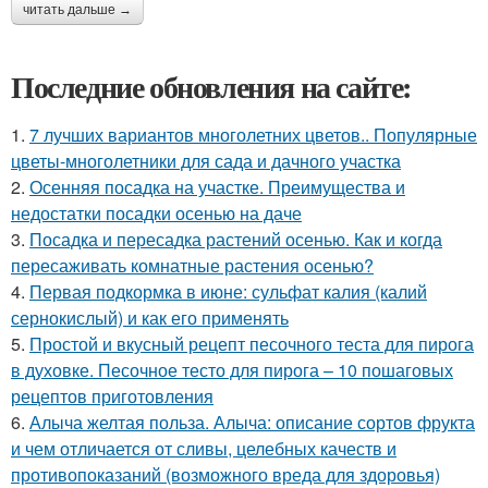
читать дальше →
Последние обновления на сайте:
1.
7 лучших вариантов многолетних цветов.. Популярные
цветы-многолетники для сада и дачного участка
2.
Осенняя посадка на участке. Преимущества и
недостатки посадки осенью на даче
3.
Посадка и пересадка растений осенью. Как и когда
пересаживать комнатные растения осенью?
4.
Первая подкормка в июне: сульфат калия (калий
сернокислый) и как его применять
5.
Простой и вкусный рецепт песочного теста для пирога
в духовке. Песочное тесто для пирога – 10 пошаговых
рецептов приготовления
6.
Алыча желтая польза. Алыча: описание сортов фрукта
и чем отличается от сливы, целебных качеств и
противопоказаний (возможного вреда для здоровья)