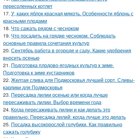
пересоленных котлет
17.
У, каких яблок красная мякоть. Особенности яблонь с
красными плодами
18.
Что сажать рядом с чесноком
19.
Что посадить на грядке чесноком. Соблюдать
основные правила сочетания культур
20.
Сентябрь работа в огороде и саду. Какие удобрения
вносить осенью
21.
Подготовка плодово-ягодных культур к зиме.
Подготовка к зиме кустарников
22.
Желтая слива для Подмосковья лучший сорт. Сливы-
карлики для Подмосковья
23.
Пересадка лилии осенью или когда лучше
пересаживать лилии. Выбор времени года
24.
Когда пересаживать лилии и как делать это
правильно. Пересадка лилий: когда лучше это делать
25.
Посадка высокорослой голубики. Как правильно
сажать голубику