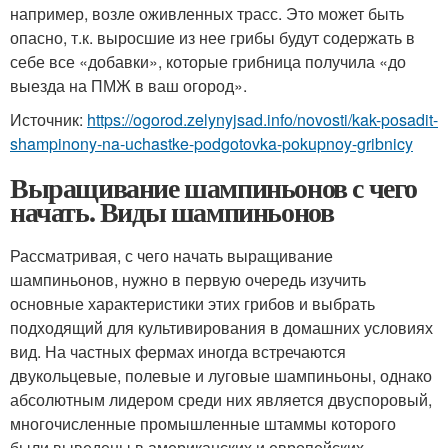
например, возле оживленных трасс. Это может быть
опасно, т.к. выросшие из нее грибы будут содержать в
себе все «добавки», которые грибница получила «до
выезда на ПМЖ в ваш огород».
Источник:
https://ogorod.zelynyjsad.info/novosti/kak-posadit-
shampinony-na-uchastke-podgotovka-pokupnoy-gribnicy
Выращивание шампиньонов с чего
начать. Виды шампиньонов
Рассматривая, с чего начать выращивание
шампиньонов, нужно в первую очередь изучить
основные характеристики этих грибов и выбрать
подходящий для культивирования в домашних условиях
вид. На частных фермах иногда встречаются
двукольцевые, полевые и луговые шампиньоны, однако
абсолютным лидером среди них является двуспоровый,
многочисленные промышленные штаммы которого
были выведены в американских и европейских