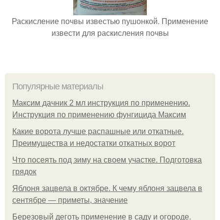
Раскисление почвы известью пушонкой. Применение
извести для раскисления почвы
Популярные материалы
Максим дачник 2 мл инструкция по применению.
Инструкция по применению фунгицида Максим
Какие ворота лучше распашные или откатные.
Преимущества и недостатки откатных ворот
Что посеять под зиму на своем участке. Подготовка
грядок
Яблоня зацвела в октябре. К чему яблоня зацвела в
сентябре — приметы, значение
Березовый деготь применение в саду и огороде.