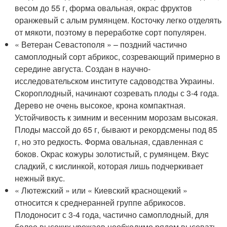
весом до 55 г, форма овальная, окрас фруктов
оранжевый с алым румянцем. Косточку легко отделять
от мякоти, поэтому в переработке сорт популярен.
« Ветеран Севастополя » – поздний частично
самоплодный сорт абрикос, созревающий примерно в
середине августа. Создан в научно-
исследовательском институте садоводства Украины.
Скороплодный, начинают созревать плоды с 3-4 года.
Дерево не очень высокое, крона компактная.
Устойчивость к зимним и весенним морозам высокая.
Плоды массой до 65 г, бывают и рекордсмены под 85
г, но это редкость. Форма овальная, сдавленная с
боков. Окрас кожуры золотистый, с румянцем. Вкус
сладкий, с кислинкой, которая лишь подчеркивает
нежный вкус.
« Лютежский » или « Киевский краснощекий »
относится к среднеранней группе абрикосов.
Плодоносит с 3-4 года, частично самоплодный, для
более высоких урожаев необходимо рядом высевать