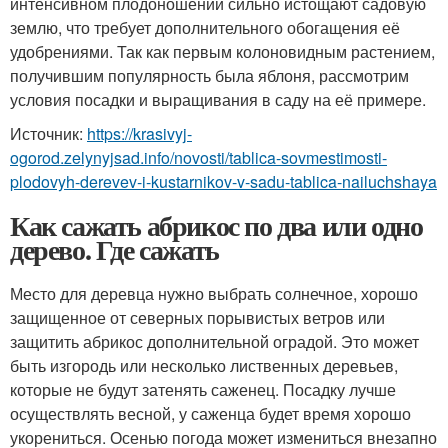
интенсивном плодоношении сильно истощают садовую
землю, что требует дополнительного обогащения её
удобрениями. Так как первым колоновидным растением,
получившим популярность была яблоня, рассмотрим
условия посадки и выращивания в саду на её примере.
Источник:
https://krasivyj-
ogorod.zelynyjsad.info/novosti/tablica-sovmestimosti-
plodovyh-derevev-i-kustarnikov-v-sadu-tablica-nailuchshaya
Как сажать абрикос по два или одно
дерево. Где сажать
Место для деревца нужно выбрать солнечное, хорошо
защищенное от северных порывистых ветров или
защитить абрикос дополнительной оградой. Это может
быть изгородь или несколько лиственных деревьев,
которые не будут затенять саженец. Посадку лучше
осуществлять весной, у саженца будет время хорошо
укорениться. Осенью погода может измениться внезапно