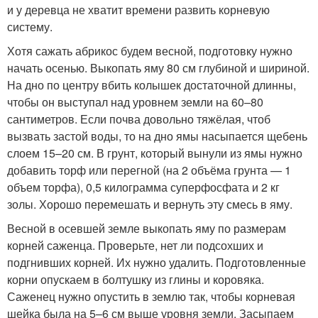
и у деревца не хватит времени развить корневую
систему.
Хотя сажать абрикос будем весной, подготовку нужно
начать осенью. Выкопать яму 80 см глубиной и шириной.
На дно по центру вбить колышек достаточной длинны,
чтобы он выступал над уровнем земли на 60–80
сантиметров. Если почва довольно тяжёлая, чтоб
вызвать застой воды, то на дно ямы насыпается щебень
слоем 15–20 см. В грунт, который вынули из ямы нужно
добавить торф или перегной (на 2 объёма грунта — 1
объем торфа), 0,5 килограмма суперфосфата и 2 кг
золы. Хорошо перемешать и вернуть эту смесь в яму.
Весной в осевшей земле выкопать яму по размерам
корней саженца. Проверьте, нет ли подсохших и
подгнивших корней. Их нужно удалить. Подготовленные
корни опускаем в болтушку из глины и коровяка.
Саженец нужно опустить в землю так, чтобы корневая
шейка была на 5–6 см выше уровня земли. Засыпаем