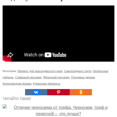
Категории:
Абрикос для краснодарского края
,
Самоплодные сорта
,
Необычные
гибриды
,
Сливовый нектарин
,
Яблочный нектарин
,
Плодовые дерева
,
Колоновидная форма
,
Кубанские абрикосы
Читайте также