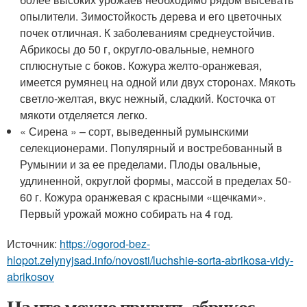
опылители. Зимостойкость дерева и его цветочных
почек отличная. К заболеваниям среднеустойчив.
Абрикосы до 50 г, округло-овальные, немного
сплюснутые с боков. Кожура желто-оранжевая,
имеется румянец на одной или двух сторонах. Мякоть
светло-желтая, вкус нежный, сладкий. Косточка от
мякоти отделяется легко.
« Сирена » – сорт, выведенный румынскими
селекционерами. Популярный и востребованный в
Румынии и за ее пределами. Плоды овальные,
удлиненной, округлой формы, массой в пределах 50-
60 г. Кожура оранжевая с красными «щечками».
Первый урожай можно собирать на 4 год.
Источник:
https://ogorod-bez-
hlopot.zelynyjsad.info/novosti/luchshie-sorta-abrikosa-vidy-
abrikosov
На что можно привить абрикос.