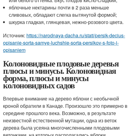
или белого оттенка. Вкус плодов кисло-сладкий;
яблочные нектарины почти в 2 раза меньше
сливовых, обладают слегка вытянутой формой;
шкурка гладкая, глянцевая, нежно-розового цвета.
Источник:
https://narodnaya-dacha.ru/stati/persik-decius-
opisanie-sorta-samye-luchshie-sorta-persikov-s-foto-i-
opisaniem
Колоновидные плодовые деревья
плюсы и минусы. Колоновидная
форма, плюсы и минусы
колоновидных садов
Впервые внимание на дерево яблони с необычной
кроной обратили в Канаде. Произошло это примерно в
середине прошлого века. Возможно, в результате
неизвестной естественной мутации, одна из веток
дерева была усеяна многочисленными плодовыми
веточками, на которых располагались яблоки.