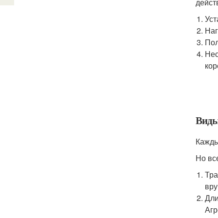
дейст
Уст
Наг
Пол
Нес
кор
Виды
Кажды
Но вс
Тра
вру
Дли
Агр