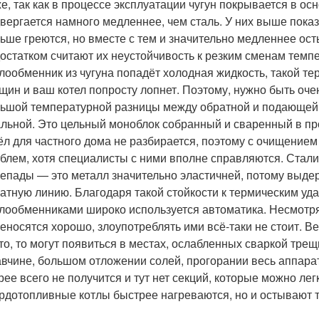
е, так как в процессе эксплуатации чугун покрывается в о
вергается намного медленнее, чем сталь. У них выше показ
ьше греются, но вместе с тем и значительно медленнее ос
остатком считают их неустойчивость к резким сменам темпе
лообменник из чугуна попадёт холодная жидкость, такой т
щин и ваш котел попросту лопнет. Поэтому, нужно быть оч
ьшой температурной разницы между обратной и подающей
льной. Это цельный моноблок собранный и сваренный в п
ёл для частного дома не разбирается, поэтому с очищением
блем, хотя специалисты с ними вполне справляются. Стали
епады — это металл значительно эластичней, потому выде
атную линию. Благодаря такой стойкости к термическим уд
лообменниками широко используется автоматика. Несмотря
еносятся хорошо, злоупотреблять ими всё-таки не стоит. В
то, то могут появиться в местах, ослабленных сваркой тр
вчине, большом отложении солей, прогорании весь аппарат 
рее всего не получится и тут нет секций, которые можно лег
рдотопливные котлы быстрее нагреваются, но и остывают 