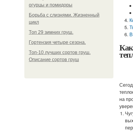
огурцы и помидоры
Борьба с слизнями. Жизненный
К
цикл
Т
Топ 29 зимних груш.
В
Гортензия четыре сезона.
Как
теп
Топ-10 лучших сортов груш.
Описание сортов груш
Сегод
тепло
на пр
увере
Чуг
вых
пер