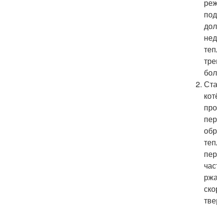
реж
под
дол
нед
теп
тре
бол
Ста
кот
про
пер
обр
теп
пер
час
ржа
ско
тве