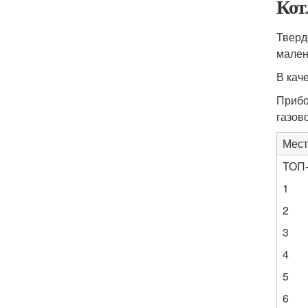
Кот
Тверд
мален
В кач
Прибо
газов
Мест
ТОП-
1
2
3
4
5
6