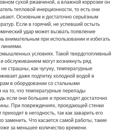
сновном сухой ржавчиной, а влажной коррозии он
атель тепловой инерционности, то есть они
тывают. Основным и достаточно серьёзным
ратур. Если в горячий, не успевший остыть
ермический удар может вызвать появление
ень внимательным при использовании и избегать
 линиями.
ромышленных условиях. Такой твердотопливный
 и обслуживанием могут возникнуть ряд
 не страшны, как чугуну, температурные
рживает даже подпитку холодной водой в
арам в оборудовании со стальными
 на то, что температурные перепады
едь если они большие и происходят достаточно
ещины. При повреждениях, проедающей стенки
приходит в негодность, так как заварить его
ко заменить. Что касается самой работы, такие
тоже за меньшее количество времени.