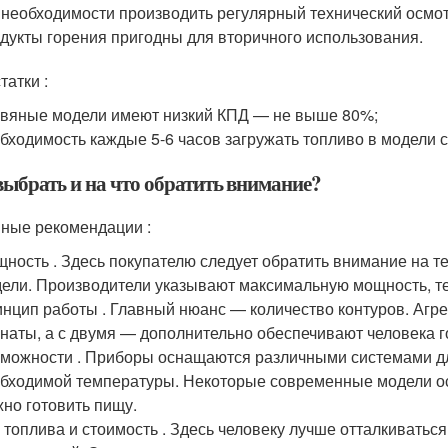
 необходимости производить регулярный технический осмот
дукты горения пригодны для вторичного использования.
татки :
вяные модели имеют низкий КПД — не выше 80%;
бходимость каждые 5-6 часов загружать топливо в модели с
выбрать и на что обратить внимание?
ные рекомендации :
ность . Здесь покупателю следует обратить внимание на 
ели. Производители указывают максимальную мощность, т
нцип работы . Главный нюанс — количество контуров. Агре
наты, а с двумя — дополнительно обеспечивают человека г
можности . Приборы оснащаются различными системами дл
бходимой температуры. Некоторые современные модели о
но готовить пищу.
 топлива и стоимость . Здесь человеку лучше отталкивать