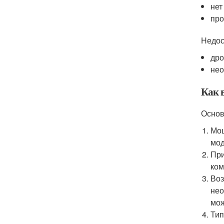
нет
про
Недос
дро
нео
Как 
Основ
Мощ
мод
При
ком
Воз
нео
мож
Тип