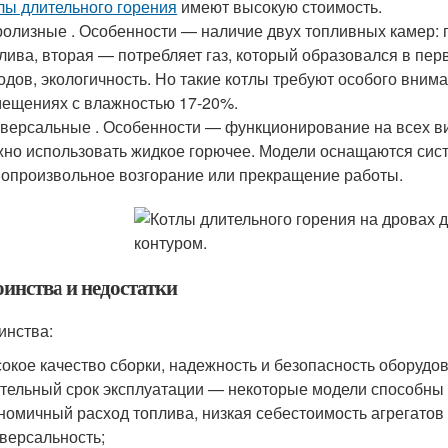
лы длительного горения
имеют высокую стоимость.
олизные . Особенности — наличие двух топливных камер: 
лива, вторая — потребляет газ, который образовался в п
одов, экологичность. Но такие котлы требуют особого вним
ещениях с влажностью 17-20%.
версальные . Особенности — функционирование на всех вид
но использовать жидкое горючее. Модели оснащаются сист
опроизвольное возгорание или прекращение работы.
оинства и недостатки
инства:
окое качество сборки, надежность и безопасность оборудо
тельный срок эксплуатации — некоторые модели способны 
номичный расход топлива, низкая себестоимость агрегатов 
версальность;