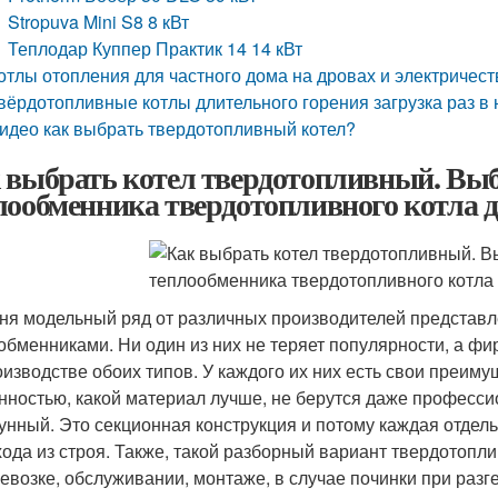
Stropuva Mini S8 8 кВт
Теплодар Куппер Практик 14 14 кВт
отлы отопления для частного дома на дровах и электричес
вёрдотопливные котлы длительного горения загрузка раз в
идео как выбрать твердотопливный котел?
 выбрать котел твердотопливный. Вы
лообменника твердотопливного котла д
ня модельный ряд от различных производителей представл
обменниками. Ни один из них не теряет популярности, а ф
оизводстве обоих типов. У каждого их них есть свои преиму
нностью, какой материал лучше, не берутся даже профессио
унный. Это секционная конструкция и потому каждая отдель
ода из строя. Также, такой разборный вариант твердотопли
евозке, обслуживании, монтаже, в случае починки при раз