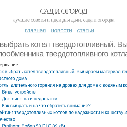
САД И ОГОРОД
лучшие советы и идеи для дачи, сада и огорода
главная
новости
статьи
 выбрать котел твердотопливный. 
лообменника твердотопливного котла
ержание
ак выбрать котел твердотопливный. Выбираем материал те
астного дома
отлы длительного горения на дровах для дома с водяным к
Виды устройств
Достоинства и недостатки
Как выбрать и на что обратить внимание?
ейтинг твердотопливных котлов по надежности и качеству 
ачество
Protherm Бобер 50 DLO 39 кВт