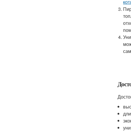
кот
Пир
топ
отх
пом
Уни
мож
сам
Дост
Досто
выс
дли
эко
уни