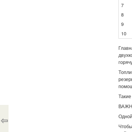
7
8
9
10
Главн
двухк
горяч
Топли
резер
помощ
Такие
ВАЖН
Одной
⇦
Чтобы