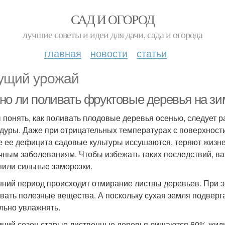
САД И ОГОРОД
лучшие советы и идеи для дачи, сада и огорода
главная
новости
статьи
ущий урожай
но ли поливать фруктовые деревья на зи
 понять, как поливать плодовые деревья осенью, следует р
дуры. Даже при отрицательных температурах с поверхности 
е ее дефицита садовые культуры иссушаются, теряют жизн
чным заболеваниям. Чтобы избежать таких последствий, ва
пили сильные заморозки.
нний период происходит отмирание листвы деревьев. При э
вать полезные вещества. А поскольку сухая земля подверг
льно увлажнять.
мний сезон старые лиственные деревья лишаются 60% жидк