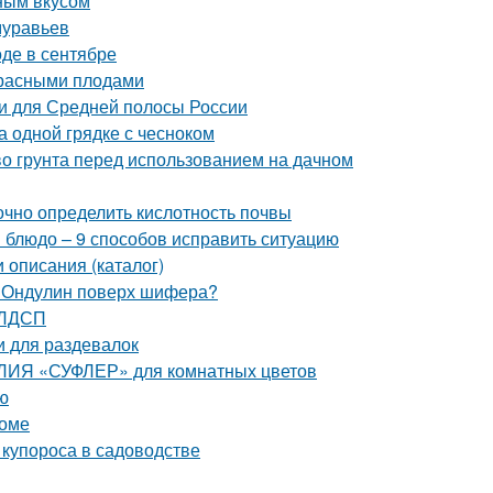
ным вкусом
муравьев
оде в сентябре
 красными плодами
и для Средней полосы России
а одной грядке с чесноком
тво грунта перед использованием на дачном
точно определить кислотность почвы
и блюдо – 9 способов исправить ситуацию
 описания (каталог)
. Ондулин поверх шифера?
 ЛДСП
 для раздевалок
АЛИЯ «СУФЛЕР» для комнатных цветов
ю
доме
купороса в садоводстве