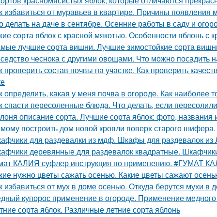
сортов красномясистых яблок, которые отличаются прекрас
к избавиться от муравьев в квартире. Причины появления 
о делать на даче в сентябре. Осенние работы в саду и огор
кие сорта яблок с красной мякотью. Особенности яблонь с
мые лучшие сорта вишни. Лучшие зимостойкие сорта вишн
седство чеснока с другими овощами. Что можно посадить н
к проверить состав почвы на участке. Как проверить качес
ке
к определить, какая у меня почва в огороде. Как наиболее 
к спасти пересоленные блюда. Что делать, если пересолил
лоня описание сорта. Лучшие сорта яблок: фото, названия и
мому построить дом новой кровли поверх старого шифера
афчики для раздевалки из мдф. Шкафы для раздевалок из
афчики деревянные для раздевалок квадратные. Шкафчики
мат КАЛИЯ суфлер инструкция по применению. #ГУМАТ К
кие нужно цветы сажать осенью. Какие цветы сажают осень
к избавиться от мух в доме осенью. Откуда берутся мухи в 
дный купорос применение в огороде. Применение медного 
тние сорта яблок. Различные летние сорта яблонь