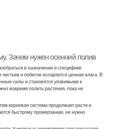
му. Зачем нужен осенний полив
азобраться в назначении и специфике
листьев и побегов испаряется ценная влага. В
енные силы и становятся уязвимыми к
жно вовремя полить растения, пока не
том корневая система продолжает расти и
ается быстрому промерзанию, ее нужно
ости. У молодых экземпляров этот показатель