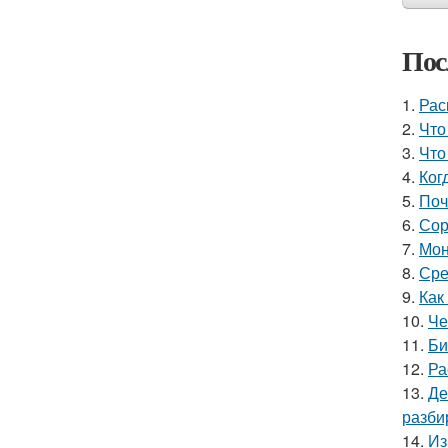
Пос
1.
Рас
2.
Что
3.
Что
4.
Ког
5.
Поч
6.
Сор
7.
Мон
8.
Сре
9.
Как
10.
Че
11.
Би
12.
Ра
13.
Де
разби
14.
Из