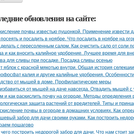
ледние обновления на сайте:
кисление почвы известью пушонкой. Применение извести д
 посеять и посадить в ноябре. Что посадить в ноябре на ого
 делать с пересоленным салом. Как очистить сало от соли п
да и как вносить калийное удобрение. Лучшее время для в
ва для сливы при посадке. Посадка сливы осенью
т яблок с красной мякотью внутри. Общая история селекци
офосфат калия и другие калийные удобрения. Особенност
дство от мышей в доме. Профилактические меры
 избавиться от мышей на даче навсегда. Отвадить мышей с 
м и как раскислить почву на огороде. Методы определения 
ологическая защита растений от вредителей. Типы и прин
скисление почвы в огороде в домашних условиях. Как опре
шевый забор для дачи своими руками. Как построить недор
раем пошагово
 чего построить недорогой забор для дачи. Что нам стоит з