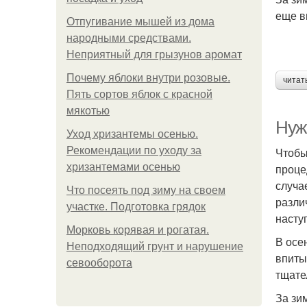
еще в
Отпугивание мышей из дома
народными средствами.
Неприятный для грызунов аромат
Почему яблоки внутри розовые.
читат
Пять сортов яблок с красной
мякотью
Нуж
Уход хризантемы осенью.
Рекомендации по уходу за
Чтобы
хризантемами осенью
проце
случа
Что посеять под зиму на своем
разли
участке. Подготовка грядок
насту
Морковь корявая и рогатая.
В осе
Неподходящий грунт и нарушение
впиты
севооборота
тщате
За зи