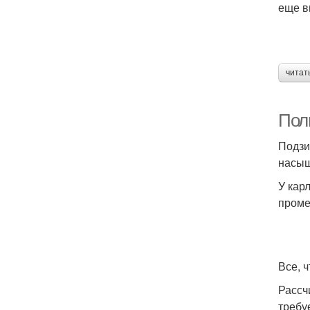
еще в
читат
Пол
Подзи
насыщ
У кар
проме
Все, 
Рассч
требу