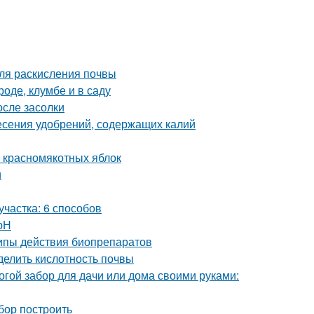
ля раскисления почвы
роде, клумбе и в саду
осле засолки
несения удобрений, содержащих калий
и красномякотных яблок
и
участка: 6 способов
рН
ципы действия биопрепаратов
делить кислотность почвы
огой забор для дачи или дома своими руками:
абор построить