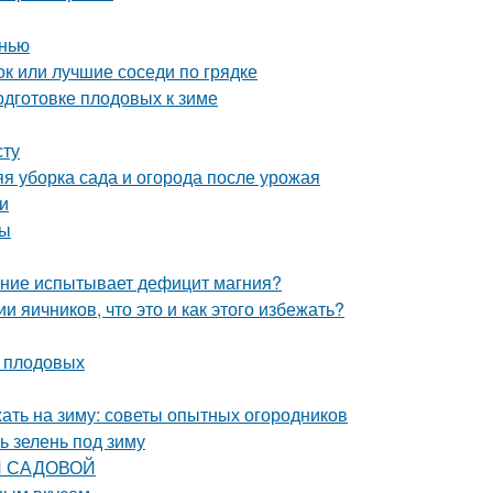
енью
ок или лучшие соседи по грядке
одготовке плодовых к зиме
сту
яя уборка сада и огорода после урожая
и
ты
тение испытывает дефицит магния?
 яичников, что это и как этого избежать?
у плодовых
жать на зиму: советы опытных огородников
ь зелень под зиму
КИ САДОВОЙ