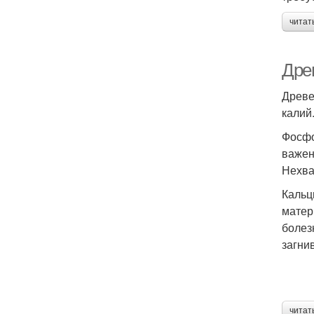
читат
Дре
Древе
калий
Фосфо
важен
Нехва
Кальц
матер
болез
загни
читат