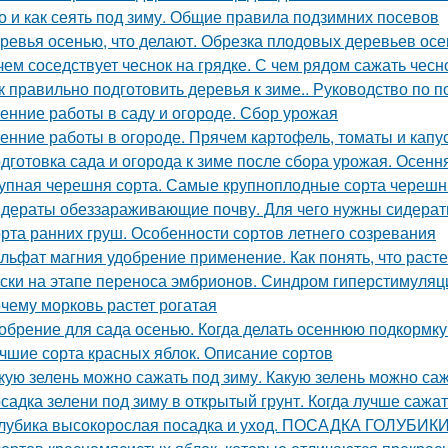
о и как сеять под зиму. Общие правила подзимних посевов
ревья осенью, что делают. Обрезка плодовых деревьев ос
чем соседствует чеснок на грядке. С чем рядом сажать чесн
к правильно подготовить деревья к зиме.. Руководство по п
енние работы в саду и огороде. Сбор урожая
енние работы в огороде. Прячем картофель, томаты и капу
дготовка сада и огорода к зиме после сбора урожая. Осенн
упная черешня сорта. Самые крупноплодные сорта черешн
дераты обеззараживающие почву. Для чего нужны сидера
рта ранних груш. Особенности сортов летнего созревания
льфат магния удобрение применение. Как понять, что рас
ски на этапе переноса эмбрионов. Синдром гиперстимуляции
чему морковь растет рогатая
обрение для сада осенью. Когда делать осеннюю подкормк
чшие сорта красных яблок. Описание сортов
кую зелень можно сажать под зиму. Какую зелень можно са
садка зелени под зиму в открытый грунт. Когда лучше сажат
лубика высокорослая посадка и уход. ПОСАДКА ГОЛУБИ