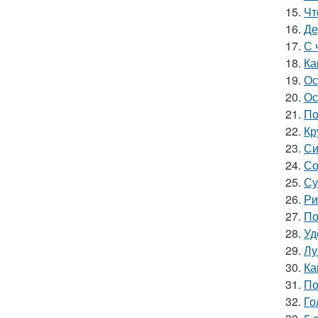
15.
Чт
16.
Де
17.
С 
18.
Ка
19.
Ос
20.
Ос
21.
По
22.
Кр
23.
Си
24.
Со
25.
Су
26.
Ри
27.
По
28.
Уд
29.
Лу
30.
Ка
31.
По
32.
Го