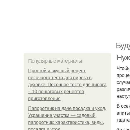
Буд
Нуж
Популярные материалы
Чтобы
Простой и вкусный рецепт
проце
песочного теста для пирога в
случа
духовке. Песочное тесто для пирога
разли
– 10 пошаговых рецептов
насту
приготовления
В осе
Папоротник на даче посадка и уход.
впиты
Украшение участка — садовый
тщате
папоротник: характеристика, виды,
За зи
посадка и уход