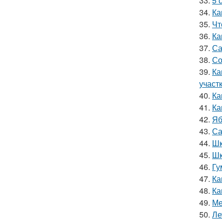
33.
5 
34.
Ка
35.
Чт
36.
Ка
37.
Са
38.
Со
39.
Ка
участ
40.
Ка
41.
Ка
42.
Яб
43.
Са
44.
Шк
45.
Шк
46.
Гу
47.
Ка
48.
Ка
49.
Ме
50.
Ле