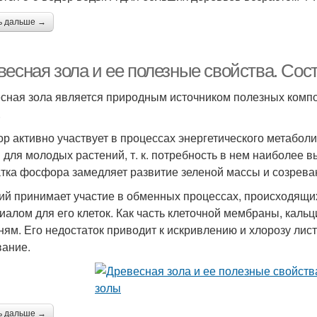
ь дальше →
весная зола и ее полезные свойства. Сос
сная зола является природным источником полезных компон
.
р активно участвует в процессах энергетического метабол
 для молодых растений, т. к. потребность в нем наиболее в
тка фосфора замедляет развитие зеленой массы и созрева
ий принимает участие в обменных процессах, происходящих
иалом для его клеток. Как часть клеточной мембраны, каль
ням. Его недостаток приводит к искривлению и хлорозу лист
вание.
ь дальше →