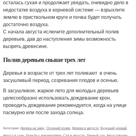
осталась сухая и продолжает увядать, очевидно дело в
недостатке воздуха в корневой системе — взрыхлите
землю в приствольном круге и почва будет получать
достаточно воздуха.
С начала августа ислючите дополнительный полив
деревьев, дав до наступления зимы возможность
вызреть древесине.
Полив деревьев свыше трех лет
Деревья в возрасте от трех лет поливают в очень
засушливый период, созревания плодов и осенью.
В засушливое, жаркое лето для молодых деревьев
целесообразно использовать дождевание крон,
проводить дождевание рекомендуется, когда на улице
пасмурно или после захода солнца.
Категории:
Дерева на зиму
,
Осенний полив
,
Дерева в августе
,
Будущий урожай
,
Август в саду
,
Борьба с вредителями
,
Сад в августе
,
Дачный сад
,
Августовские