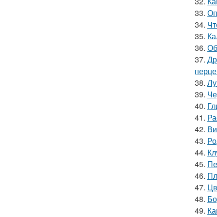
32.
Ка
33.
Оп
34.
Чт
35.
Ка
36.
Об
37.
Др
перце
38.
Лу
39.
Че
40.
Гл
41.
Ра
42.
Ви
43.
Ро
44.
Кл
45.
Пе
46.
Пл
47.
Цв
48.
Бо
49.
Ка