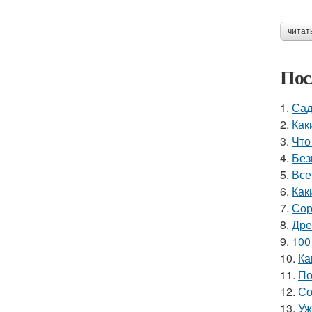
читат
Пос
1.
Сад
2.
Как
3.
Что
4.
Без
5.
Все
6.
Как
7.
Сор
8.
Дре
9.
100
10.
Ка
11.
По
12.
Со
13.
Уж