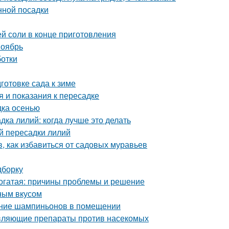
нной посадки
ей соли в конце приготовления
ноябрь
ботки
готовке сада к зиме
 и показания к пересадке
дка осенью
дка лилий: когда лучше это делать
й пересадки лилий
в, как избавиться от садовых муравьев
дборку
рогатая: причины проблемы и решение
ным вкусом
ание шампиньонов в помещении
равляющие препараты против насекомых