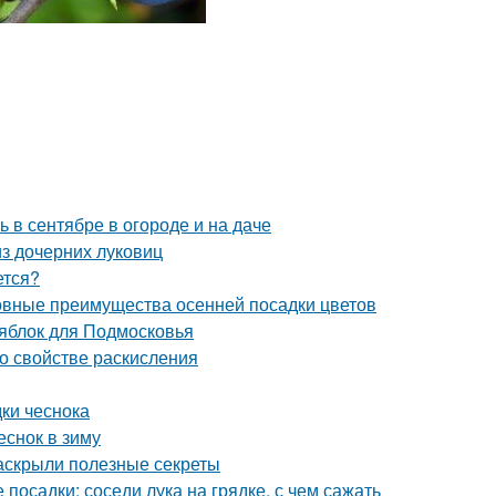
ь в сентябре в огороде и на даче
з дочерних луковиц
ется?
новные преимущества осенней посадки цветов
 яблок для Подмосковья
 о свойстве раскисления
дки чеснока
еснок в зиму
раскрыли полезные секреты
 посадки: соседи лука на грядке, с чем сажать