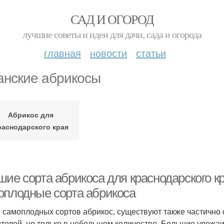
САД И ОГОРОД
лучшие советы и идеи для дачи, сада и огорода
главная
новости
статьи
анские абрикосы
Абрикос для
раснодарского края
шие сорта абрикоса для краснодарского к
оплодные сорта абрикоса
 самоплодных сортов абрикос, существуют также частично 
телей, но только в небольшом количестве. Большие урожаи