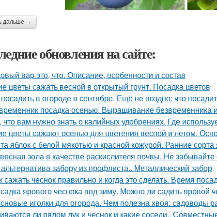
ь дальше →
ледние обновления на сайте:
овый вар это, что. Описание, особенности и состав
ие цветы сажать весной в открытый грунт. Посадка цветов
 посадить в огороде в сентябре. Ещё не поздно: что посадит
временник посадка осенью. Выращивание безвременника и
, что вам нужно знать о калийных удобрениях. Где использу
ие цветы сажают осенью для цветения весной и летом. Ос
та яблок с белой мякотью и красной кожурой. Ранние сорта
весная зола в качестве раскислителя почвы. Не забывайте
 альтернатива забору из профлиста.. Металлический забор
к сажать чеснок правильно и когда это сделать. Время поса
садка ярового чеснока под зиму. Можно ли садить яровой ч
сновые иголки для огорода. Чем полезна хвоя: садоводы 
иваются ли рядом лук и чеснок и какие соседи.. Совместные