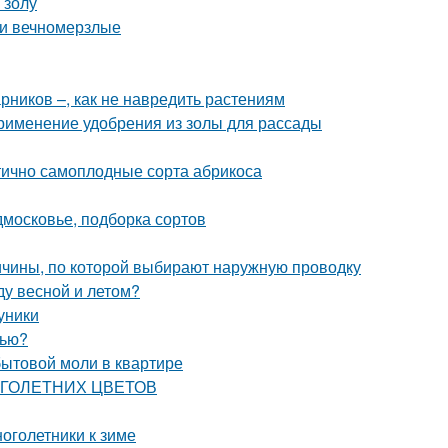
 золу
 и вечномерзлые
рников –, как не навредить растениям
Применение удобрения из золы для рассады
тично самоплодные сорта абрикоса
дмосковье, подборка сортов
ичины, по которой выбирают наружную проводку
ду весной и летом?
уники
нью?
бытовой моли в квартире
НОГОЛЕТНИХ ЦВЕТОВ
ноголетники к зиме