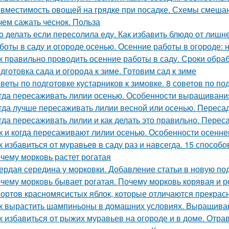
вместимость овощей на грядке при посадке. Схемы смеша
чем сажать чеснок. Польза
о делать если пересолила еду. Как избавить блюдо от лишн
боты в саду и огороде осенью. Осенние работы в огороде: 
к правильно проводить осенние работы в саду. Сроки обра
дготовка сада и огорода к зиме. Готовим сад к зиме
веты по подготовке кустарников к зимовке. 8 советов по под
гда пересаживать лилии осенью. Особенности выращивания
гда лучше пересаживать лилии весной или осенью. Переса
гда пересаживать лилии и как делать это правильно. Переса
к и когда пересаживают лилии осенью. Особенности осенне
к избавиться от муравьев в саду раз и навсегда. 15 способо
чему морковь растет рогатая
ердая середина у морковки. Добавление статьи в новую по
чему морковь бывает рогатая. Почему морковь корявая и 
сортов красномясистых яблок, которые отличаются прекрас
к вырастить шампиньоны в домашних условиях. Выращив
к избавиться от рыжих муравьев на огороде и в доме. От