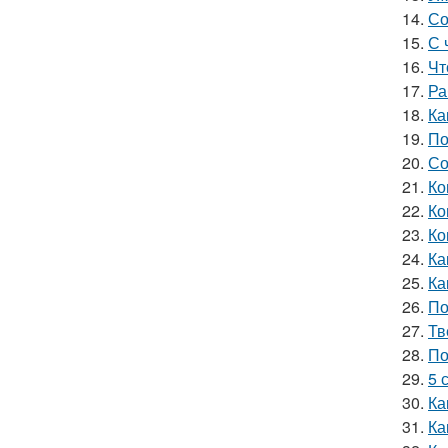
14.
Со
15.
С 
16.
Чт
17.
Ра
18.
Ка
19.
По
20.
Со
21.
Ко
22.
Ко
23.
Ко
24.
Ка
25.
Ка
26.
По
27.
Тв
28.
По
29.
5 
30.
Ка
31.
Ка