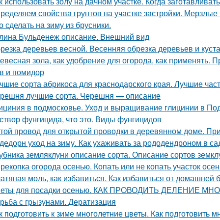
к использовать золу на дачном участке. Когда заготавливать
ределяем свойства грунтов на участке застройки. Мерзлые
о сделать на зиму из брусники.
лина Бульденеж описание. Внешний вид
резка деревьев весной. Весенняя обрезка деревьев и куста
евесная зола, как удобрение для огорода, как применять. 
в и помидор
чшие сорта абрикоса для краснодарского края. Лучшие час
решня лучшие сорта. Черешня — описание
ициния в подмосковье. Уход и выращивание глицинии в По
створ фунгицида, что это. Виды фунгицидов
той провод для открытой проводки в деревянном доме. Пр
дедорн уход на зиму. Как ухаживать за рододендроном в са
убника земляклуни описание сорта. Описание сортов земкл
рекопка огорода осенью. Копать или не копать участок осе
атяная моль, как избавиться. Как избавиться от домашней 
еты для посадки осенью. КАК ПРОВОДИТЬ ДЕЛЕНИЕ М
рьба с грызунами. Дератизация
к подготовить к зиме многолетние цветы. Как подготовить м