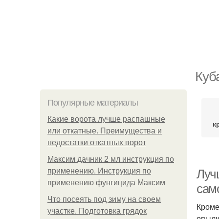
Куб
Популярные материалы
Какие ворота лучше распашные
к
или откатные. Преимущества и
недостатки откатных ворот
Максим дачник 2 мл инструкция по
применению. Инструкция по
Луч
применению фунгицида Максим
сам
Что посеять под зиму на своем
Кроме
участке. Подготовка грядок
опыли