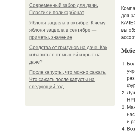
Современный забор для дачи.
Компа
Пластик и поликарбонат
для р
КАЧЕС
Яблоня зацвела в октябре. К чему
вы об
яблоня зацвела в сентябре —
ассор
приметы, значение
Средства от грызунов на даче. Как
Мебел
избавиться от мышей и крыс на
даче?
Бол
учр
После капусты, что можно сажать.
раз
Что сажать после капусты на
фур
следующий год
Луч
HPL
Мак
нас
и р
Воз