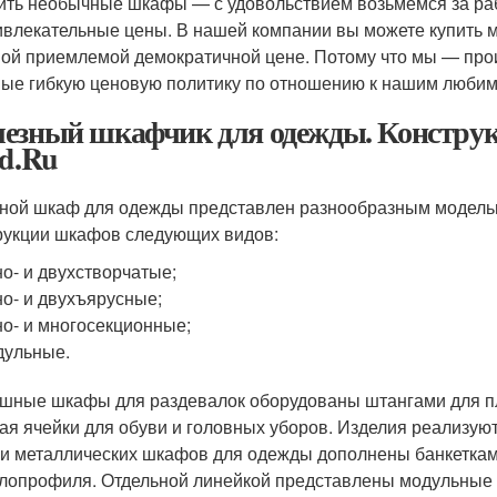
ить необычные шкафы — с удовольствием возьмемся за раб
влекательные цены. В нашей компании вы можете купить 
ой приемлемой демократичной цене. Потому что мы — прои
ые гибкую ценовую политику по отношению к нашим люби
езный шкафчик для одежды. Конструк
ad.Ru
ной шкаф для одежды представлен разнообразным модель
рукции шкафов следующих видов:
о- и двухстворчатые;
о- и двухъярусные;
о- и многосекционные;
дульные.
шные шкафы для раздевалок оборудованы штангами для пле
ая ячейки для обуви и головных уборов. Изделия реализую
и металлических шкафов для одежды дополнены банкеткам
лопрофиля. Отдельной линейкой представлены модульные 