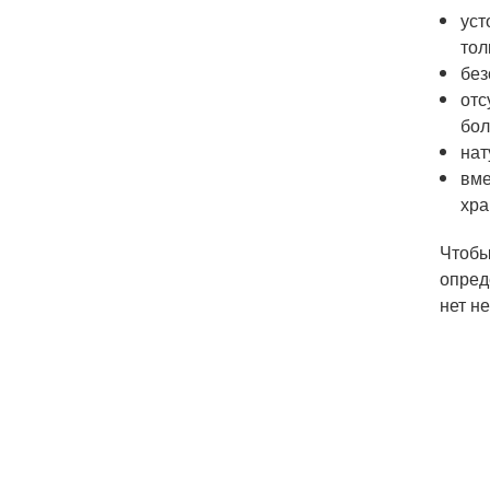
уст
тол
без
отс
бол
нат
вме
хра
Чтобы
опред
нет н