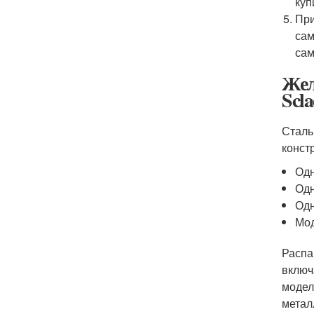
куп
При
сам
сам
Жел
Scl
Сталь
конст
Одн
Одн
Одн
Мо
Распа
включ
модел
метал