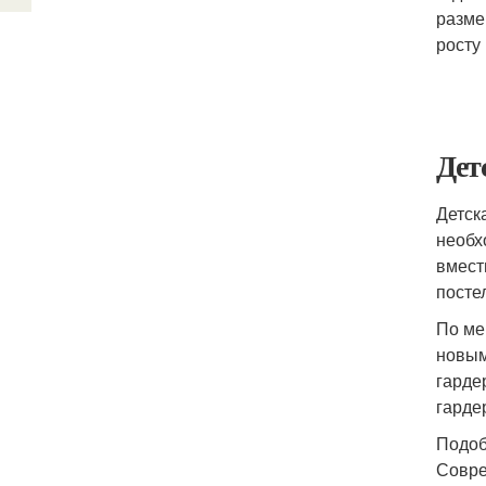
разме
росту
Дет
Детск
необх
вмест
посте
По ме
новым
гарде
гарде
Подоб
Совре