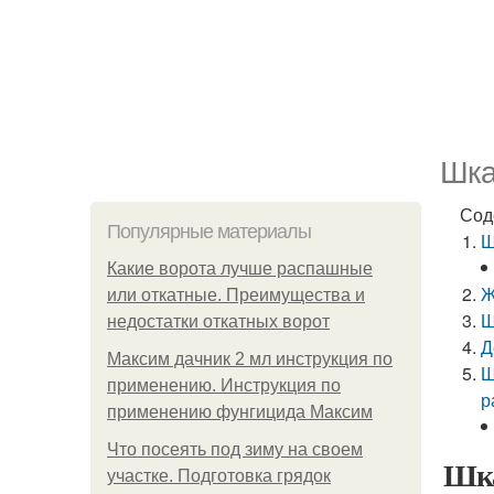
Шка
Сод
Популярные материалы
Ш
Какие ворота лучше распашные
Ж
или откатные. Преимущества и
Ш
недостатки откатных ворот
Д
Максим дачник 2 мл инструкция по
Ш
применению. Инструкция по
р
применению фунгицида Максим
Что посеять под зиму на своем
Шка
участке. Подготовка грядок