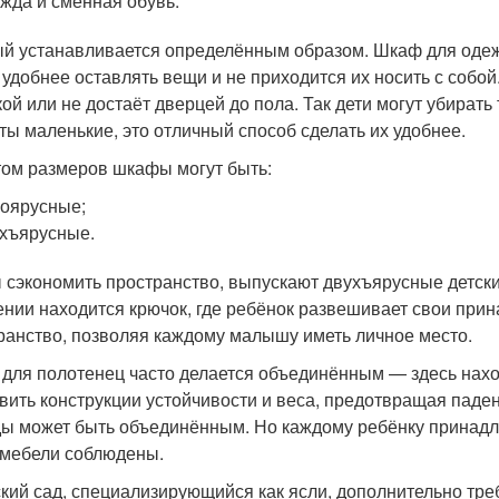
жда и сменная обувь.
й устанавливается определённым образом. Шкаф для одежд
 удобнее оставлять вещи и не приходится их носить с соб
ой или не достаёт дверцей до пола. Так дети могут убирать
ты маленькие, это отличный способ сделать их удобнее.
том размеров шкафы могут быть:
оярусные;
хъярусные.
 сэкономить пространство, выпускают двухъярусные детск
ении находится крючок, где ребёнок развешивает свои пр
ранство, позволяя каждому малышу иметь личное место.
для полотенец часто делается объединённым — здесь находи
вить конструкции устойчивости и веса, предотвращая пад
ы может быть объединённым. Но каждому ребёнку принадле
 мебели соблюдены.
ский сад, специализирующийся как ясли, дополнительно тре