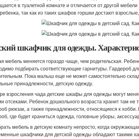
щается в туалетной комнате и отличается от другой мебели 
 ребенка, так как из таких шкафов горшки достают взрослые, 
ский шкафчик для одежды. Характери
ая мебель меняется гораздо чаще, чем родительская. Ребено
одимо подбирать соответствующие гарнитуры. Гардероб дл
ительным. Пока малыш еще не может самостоятельно склад
льные принадлежности, детскую одежду.
ре взросления чада детские шкафы для одежды могут меня
и отсеками. Ребенок дошкольного возраста хранит там не т
роб рюкзак, а также принадлежности, относящиеся к хобби
роб, где будет храниться одежда, головные уборы, аксессуа
рать мебель в детскую комнату непросто, когда окружающа
менные шкафчики для детской одежды обладают такими ха