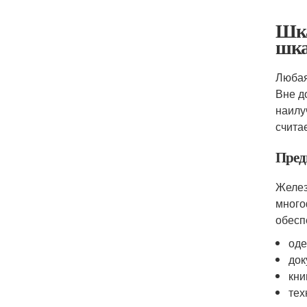
Шка
шка
Любая
Вне д
наилу
счита
Пред
Желез
много
обесп
од
док
кни
тех