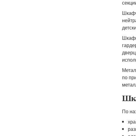
секци
Шкафч
нейтр
детск
Шкафы
гарде
дверц
испол
Метал
по пр
метал
Шка
По на
хра
раз