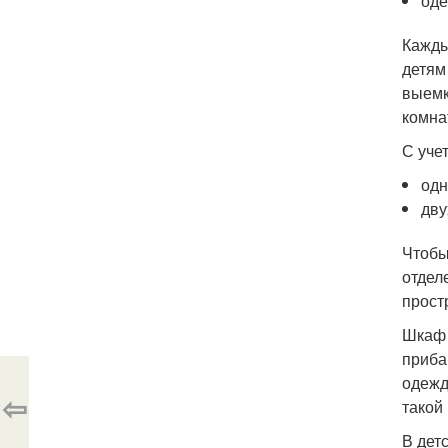
оде
Кажды
детям
выемк
комна
С уче
одн
дву
Чтобы
отдел
прост
Шкаф 
приба
одежд
⇦
такой
В дет