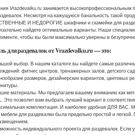
ния Vrazdevalku.ru занимается высокопрофессиональным 
аздевалок. Несмотря на кажущуюся банальность такой проду
ТВЕННЫЕ И НЕДОРОГИЕ шкафчики и скамейки для раздева
язательно найдете оптимальные варианты. Наши специали
тименте, чтобы вы были максимально уверены в безупречно
ь для раздевалок от Vrazdevalku.ru — это:
ьшой выбор. В нашем каталоге вы найдете самые различн
еждений: фитнес центров, тренажерных залов, детского сад
нообразие размеров, дизайнерских вариантов, цветовых р
нитуры.
шие материалы. Мы предлагаем вашему вниманию как метал
. Это позволит вам выбрать лучший вариант в соответств
симальная комплектация. И наиболее удобная ДЛЯ ВАС. Мы
 мебели для раздевалки была предельно простой и легкой
азмещением.
можность индивидуального проекта для раздевалок. Если у