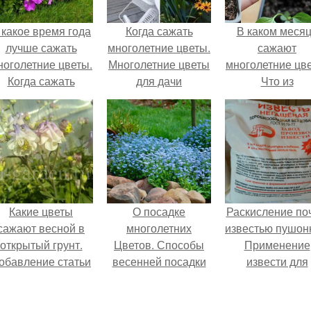
 какое время года
Когда сажать
В каком меся
лучше сажать
многолетние цветы.
сажают
ноголетние цветы.
Многолетние цветы
многолетние цв
Когда сажать
для дачи
Что из
ноголетние цветы
многолетнико
можно посеят
летом?
Какие цветы
О посадке
Раскисление по
сажают весной в
многолетних
известью пушон
открытый грунт.
Цветов. Способы
Применение
обавление статьи
весенней посадки
извести для
в новую подборку
раскисления по