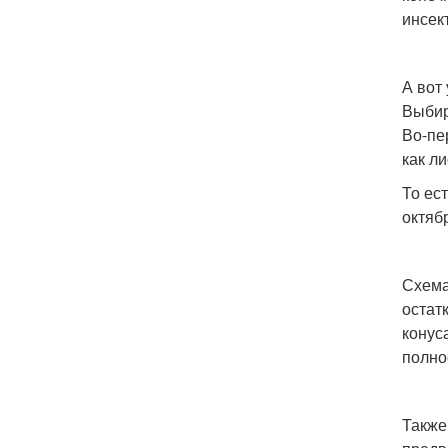
инсек
А вот
Выбир
Во-пе
как л
То ес
октяб
Схема
остат
конус
полно
Также