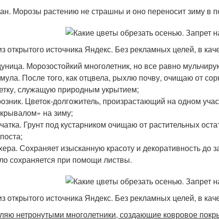
ан. Морозы растению не страшны и оно переносит зиму в 
из открытого источника Яндекс. Без рекламных целей, в ка
уница. Морозостойкий многолетник, но все равно мульчиру
мула. После того, как отцвела, рыхлю почву, очищаю от со
етку, служащую природным укрытием;
озник. Цветок-долгожитель, произрастающий на одном участк
крывалом» на зиму;
чатка. Грунт под кустарником очищаю от растительных ост
поста;
хера. Сохраняет изысканную красоту и декоративность до з
ло сохраняется при помощи листвы.
из открытого источника Яндекс. Без рекламных целей, в ка
ляю нетронутыми многолетники, создающие ковровое покры