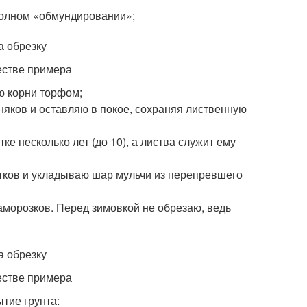
полном «обмундировании»;
честве примера
ю корни торфом;
рняков и оставляю в покое, сохраняя лиственную
е несколько лет (до 10), а листва служит ему
атков и укладываю шар мульчи из перепревшего
аморозков. Перед зимовкой не обрезаю, ведь
честве примера
тие грунта: