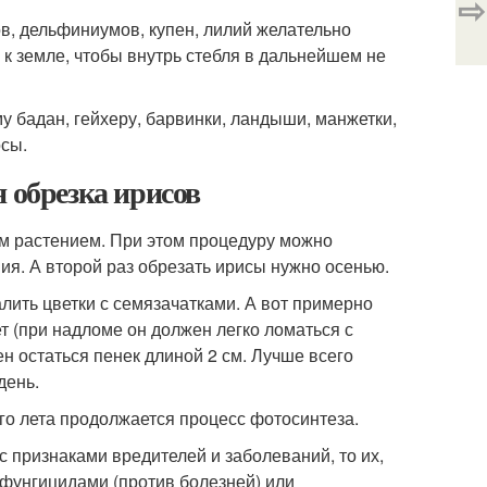
⇨
в, дельфиниумов, купен, лилий желательно
х к земле, чтобы внутрь стебля в дальнейшем не
у бадан, гейхеру, барвинки, ландыши, манжетки,
осы.
 обрезка ирисов
м растением. При этом процедуру можно
ия. А второй раз обрезать ирисы нужно осенью.
лить цветки с семязачатками. А вот примерно
еет (при надломе он должен легко ломаться с
ен остаться пенек длиной 2 см. Лучше всего
день.
его лета продолжается процесс фотосинтеза.
с признаками вредителей и заболеваний, то их,
ь фунгицидами (против болезней) или