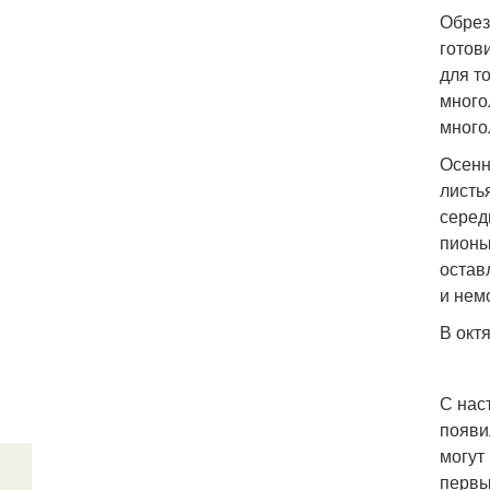
Обрез
готов
для т
много
много
Осенн
листь
серед
пионы
остав
и нем
В окт
С нас
появи
могут
первы