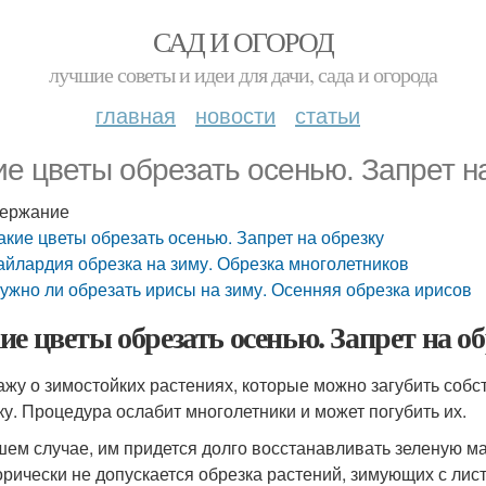
САД И ОГОРОД
лучшие советы и идеи для дачи, сада и огорода
главная
новости
статьи
ие цветы обрезать осенью. Запрет н
ержание
акие цветы обрезать осенью. Запрет на обрезку
айлардия обрезка на зиму. Обрезка многолетников
ужно ли обрезать ирисы на зиму. Осенняя обрезка ирисов
ие цветы обрезать осенью. Запрет на о
ажу о зимостойких растениях, которые можно загубить соб
ку. Процедура ослабит многолетники и может погубить их.
шем случае, им придется долго восстанавливать зеленую ма
орически не допускается обрезка растений, зимующих с лис