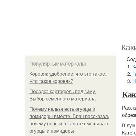
Как
Сод
Популярные материалы
К
Г
Коровяк удобрение, что это такое.
Н
Что такое коровяк?
Как
Посадка картофель под зиму.
Выбор семенного материала
Расск
Почему нельзя есть огурцы и
обрез
помидоры вместе. Врач рассказал,
почему нельзя в салате смешивать
В луч
огурцы и помидоры
Катег