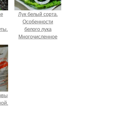
це
Лук белый сорта.
Особенности
еты.
белого лука
Многочисленное
в
луковое семейство
ь
можно
классифицировать
разными
способами. С точки
зрения ботаники
лук репчатый
чвы
кой.
чвы