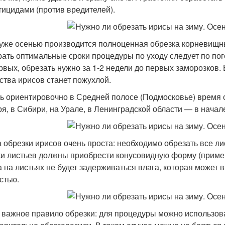
тицидами (против вредителей).
 уже осенью производится полноценная обрезка корневищны
ать оптимальные сроки процедуры по уходу следует по пог
рвых, обрезать нужно за 1-2 недели до первых заморозков. 
иства ирисов станет пожухлой.
ть ориентировочно в Средней полосе (Подмосковье) время 
ря, в Сибири, на Урале, в Ленинградской области — в начал
 обрезки ирисов очень проста: необходимо обрезать все ли
ки листьев должны приобрести конусовидную форму (приме
а на листьях не будет задерживаться влага, которая может 
стью.
 важное правило обрезки: для процедуры можно использова