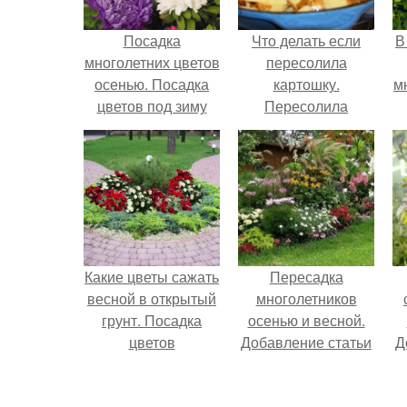
Посадка
Что делать если
В
многолетних цветов
пересолила
осенью. Посадка
картошку.
м
цветов под зиму
Пересолила
картошку: что
м
делать и как
исправить?
Какие цветы сажать
Пересадка
весной в открытый
многолетников
грунт. Посадка
осенью и весной.
цветов
Добавление статьи
Д
в новую подборку