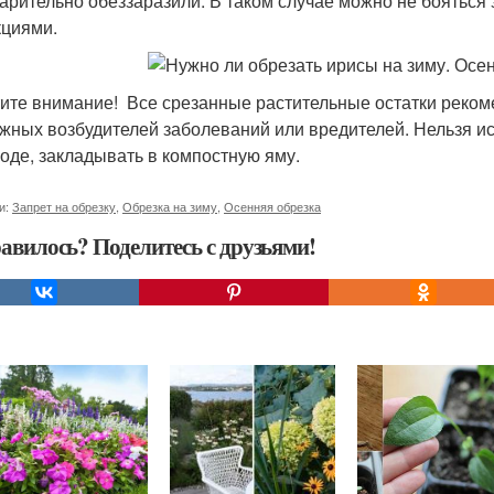
арительно обеззаразили. В таком случае можно не бояться
циями.
ите внимание! Все срезанные растительные остатки рекоме
жных возбудителей заболеваний или вредителей. Нельзя исп
роде, закладывать в компостную яму.
и:
Запрет на обрезку
,
Обрезка на зиму
,
Осенняя обрезка
авилось? Поделитесь с друзьями!