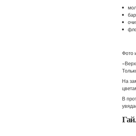
мол
бар
очи
фло
Фото 
«Верх
Тольк
На за
цвета
В про
увяда
Гай