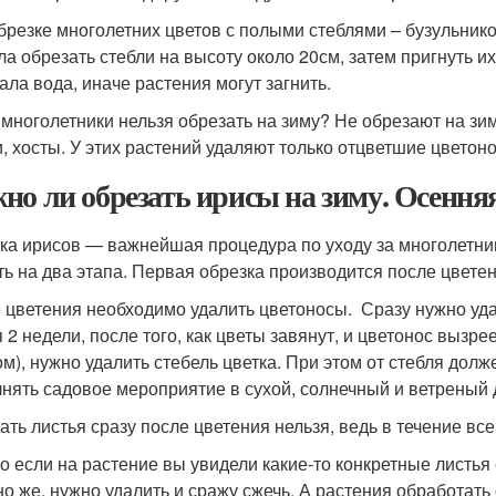
брезке многолетних цветов с полыми стеблями – бузульнико
ла обрезать стебли на высоту около 20см, затем пригнуть и
ала вода, иначе растения могут загнить.
 многолетники нельзя обрезать на зиму? Не обрезают на зим
и, хосты. У этих растений удаляют только отцветшие цветон
но ли обрезать ирисы на зиму. Осенняя
ка ирисов — важнейшая процедура по уходу за многолетни
ть на два этапа. Первая обрезка производится после цветен
 цветения необходимо удалить цветоносы. Сразу нужно уда
я 2 недели, после того, как цветы завянут, и цветонос вызр
ом), нужно удалить стебель цветка. При этом от стебля долж
нять садовое мероприятие в сухой, солнечный и ветреный 
ать листья сразу после цветения нельзя, ведь в течение вс
о если на растение вы увидели какие-то конкретные листья 
но же, нужно удалить и сражу сжечь. А растения обработат