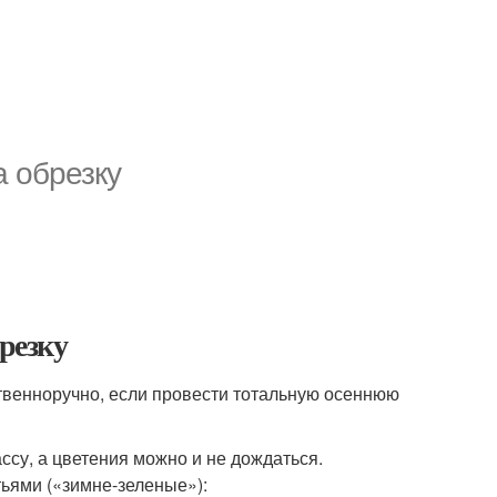
а обрезку
брезку
ственноручно, если провести тотальную осеннюю
ссу, а цветения можно и не дождаться.
тьями («зимне-зеленые»):