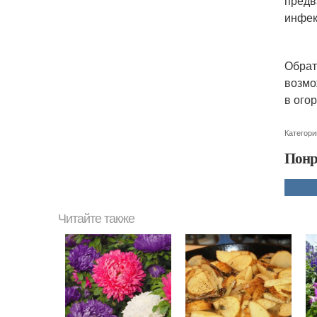
предв
инфек
Обрат
возмо
в ого
Категори
Понр
Читайте также