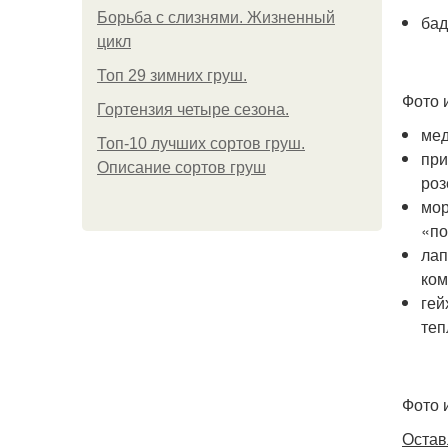
Борьба с слизнями. Жизненный
бад
цикл
Топ 29 зимних груш.
Фото 
Гортензия четыре сезона.
мед
Топ-10 лучших сортов груш.
при
Описание сортов груш
роз
мор
«по
лап
ком
гей
теп
Фото 
Остав