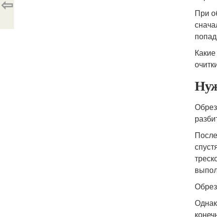
⇦
При о
снача
попад
Какие
очитк
Нуж
Обрез
разби
После
спуст
треск
выпол
Обрез
Однак
конеч