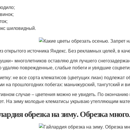
одило;
винок;
ток;
кс шиловидный.
из открытого источника Яндекс. Без рекламных целей, в ка
ушки» многолетников оставляю для лучшего снегозадержан
о удаляю поврежденные, слабые побеги и увядшие соцвети
метку: не все сорта клематисов (цветущих лиан) подлежат
ми на прошлогодних побегах: маньчжурский, тангутский и в
тивном случае – цветения можно не увидеть. По окончанию 
ет. На зиму молодые клематисы укрываю утепляющим мате
лардия обрезка на зиму. Обрезка мног