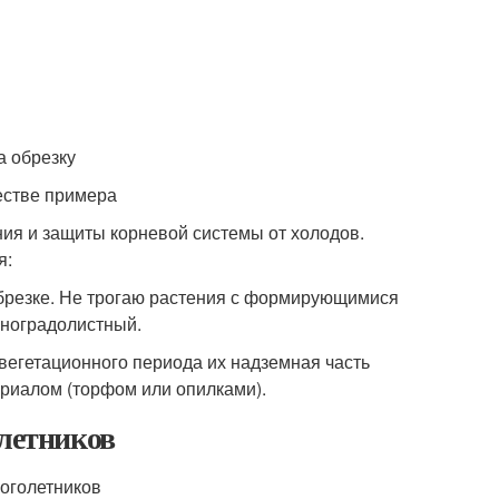
честве примера
ия и защиты корневой системы от холодов.
я:
 обрезке. Не трогаю растения с формирующимися
иноградолистный.
вегетационного периода их надземная часть
риалом (торфом или опилками).
олетников