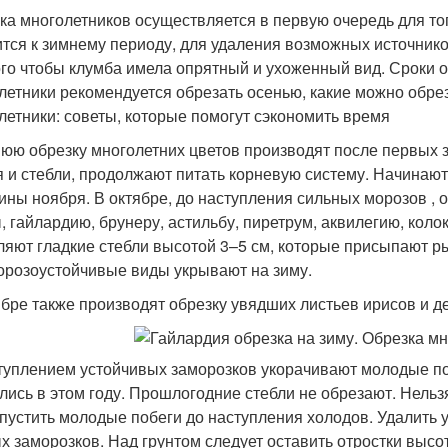
ка многолетников осуществляется в первую очередь для то
ится к зимнему периоду, для удаления возможных источнико
ого чтобы клумба имела опрятный и ухоженный вид. Сроки о
летники рекомендуется обрезать осенью, какие можно обрез
летники: советы, которые помогут сэкономить время
юю обрезку многолетних цветов производят после первых з
я и стебли, продолжают питать корневую систему. Начинают 
ины ноября. В октябре, до наступления сильных морозов ,
, гайлардию, брунеру, астильбу, пиретрум, аквилегию, коло
ляют гладкие стебли высотой 3–5 см, которые присыпают 
орозоустойчивые виды укрывают на зиму.
ябре также производят обрезку увядших листьев ирисов и 
туплением устойчивых заморозков укорачивают молодые поб
лись в этом году. Прошлогодние стебли не обрезают. Нельзя
 пустить молодые побеги до наступления холодов. Удалить 
х заморозков. Над грунтом следует оставить отростки высо