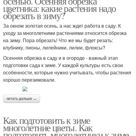
осенью. Осенняя обрезка
цветника: какие растения надо
обрезать в зиму?
За окном золотая осень, а нас ждет работа в саду. К
Бегония на зиму
Запрет на обрезку
уходу за многолетними растениями относится обрезка
на зиму. Пора обрезать! Что же мы будет резать:
клубнику, пионы, лилейники, лилии, флоксы?
Осенняя обрезка в саду и в огороде - важный этап
Многолетники к зиме
Обрезка во время
подготовки сада к зиме. У каждой культуры есть свои
особенности, которые нужно учитывать, чтобы растения
хорошо перезимовали.
Обрезка при
Обрезка при
размножении
созревании
читать дальше →
Как подготовить к зиме
многолетние цветы. Как
Осенний обрезка
Розы на зиму
подготовить многолетники к зиме