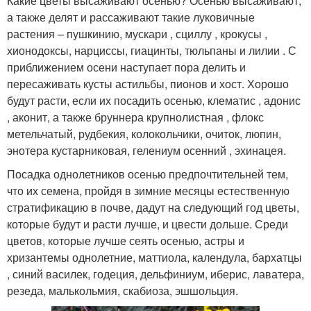
Какие цветы высаживают осенью? Осенью высаживают,
а также делят и рассаживают такие луковичные
растения – пушкинию, мускари , сциллу , крокусы ,
хионодоксы, нарциссы, гиацинты, тюльпаны и лилии . С
приближением осени наступает пора делить и
пересаживать кусты астильбы, пионов и хост. Хорошо
будут расти, если их посадить осенью, клематис , адонис
, аконит, а также бруннера крупнолистная , флокс
метельчатый, рудбекия, колокольчики, очиток, люпин,
энотера кустарниковая, гелениум осенний , эхинацея.
Посадка однолетников осенью предпочтительней тем,
что их семена, пройдя в зимние месяцы естественную
стратификацию в почве, дадут на следующий год цветы,
которые будут и расти лучше, и цвести дольше. Среди
цветов, которые лучше сеять осенью, астры и
хризантемы однолетние, маттиола, календула, бархатцы
, синий василек, годеция, дельфиниум, иберис, лаватера,
резеда, малькольмия, скабиоза, эшшольция.