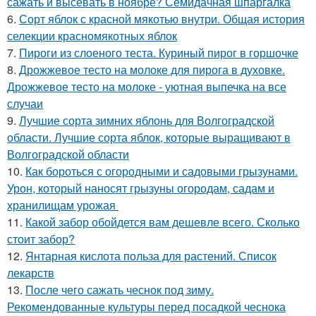
сажать и высевать в ноябре? Семидачная шпаргалка
6.
Сорт яблок с красной мякотью внутри. Общая история
селекции красномякотных яблок
7.
Пироги из слоеного теста. Куриный пирог в горшочке
8.
Дрожжевое тесто на молоке для пирога в духовке.
Дрожжевое тесто на молоке - уютная выпечка на все
случаи
9.
Лучшие сорта зимних яблонь для Волгоградской
области. Лучшие сорта яблок, которые выращивают в
Волгоградской области
10.
Как бороться с огородными и садовыми грызунами.
Урон, который наносят грызуны огородам, садам и
хранилищам урожая
11.
Какой забор обойдется вам дешевле всего. Сколько
стоит забор?
12.
Янтарная кислота польза для растений. Список
лекарств
13.
После чего сажать чеснок под зиму.
Рекомендованные культуры перед посадкой чеснока