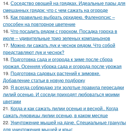
14.
Соседство овощей на грядках. Идеальные пары для
смешанных грядок: что с чем сажать на огороде
15.
Как правильно выбрать орхидею. Фаленопсис –
способен на повторное цветение
16.
Что посадить рядом с горохом. Посадка гороха в
июле – удивительные трио зеленых компаньонов
17.
Можно ли сажать лук и чеснок рядом. Что собой
представляют лук и чеснок?
18.
Подготовка сада и огорода к зиме после сбора
урожая. Осенняя уборка сада и огорода после урожая
19.
Подготовка садовых растений к зимовке.
Добавление статьи в новую подборку
20.
Я всегда соблюдаю эти золотые правила пересадки
лилий осенью. И соседи приходят любоваться моими
цветами
21.
Когда и как сажать лилии осенью и весной.. Когда
сажать луковицы лилии осенью, в каком месяце
22.
Уничтожение мышей на даче. Специальные гранулы
для уничтожения мышей и крыс