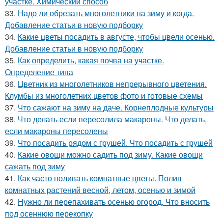
участке. Химический способ
33.
Надо ли обрезать многолетники на зиму и когда.
Добавление статьи в новую подборку
34.
Какие цветы посадить в августе, чтобы цвели осенью.
Добавление статьи в новую подборку
35.
Как определить, какая почва на участке.
Определение типа
36.
Цветник из многолетников непрерывного цветения.
Клумбы из многолетних цветов фото и готовые схемы
37.
Что сажают на зиму на даче. Корнеплодные культуры
38.
Что делать если пересолила макароны. Что делать,
если макароны пересолены
39.
Что посадить рядом с грушей. Что посадить с грушей
40.
Какие овощи можно садить под зиму. Какие овощи
сажать под зиму
41.
Как часто поливать комнатные цветы. Полив
комнатных растений весной, летом, осенью и зимой
42.
Нужно ли перепахивать осенью огород. Что вносить
под осеннюю перекопку