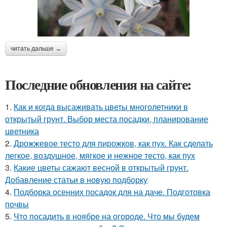
читать дальше →
Последние обновления на сайте:
1.
Как и когда высаживать цветы многолетники в
открытый грунт. Выбор места посадки, планирование
цветника
2.
Дрожжевое тесто для пирожков, как пух. Как сделать
легкое, воздушное, мягкое и нежное тесто, как пух
3.
Какие цветы сажают весной в открытый грунт.
Добавление статьи в новую подборку
4.
Подборка осенних посадок для на даче. Подготовка
почвы
5.
Что посадить в ноябре на огороде. Что мы будем