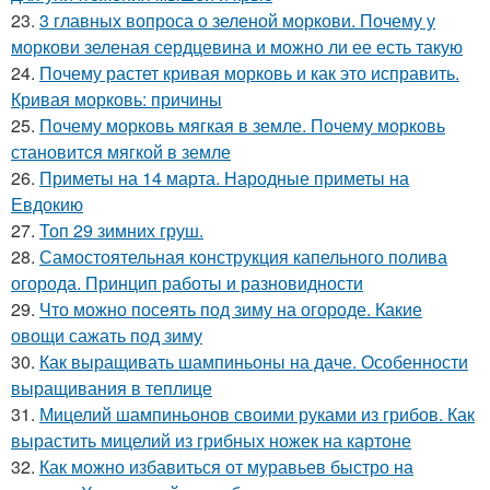
23.
3 главных вопроса о зеленой моркови. Почему у
моркови зеленая сердцевина и можно ли ее есть такую
24.
Почему растет кривая морковь и как это исправить.
Кривая морковь: причины
25.
Почему морковь мягкая в земле. Почему морковь
становится мягкой в земле
26.
Приметы на 14 марта. Народные приметы на
Евдокию
27.
Топ 29 зимних груш.
28.
Самостоятельная конструкция капельного полива
огорода. Принцип работы и разновидности
29.
Что можно посеять под зиму на огороде. Какие
овощи сажать под зиму
30.
Как выращивать шампиньоны на даче. Особенности
выращивания в теплице
31.
Мицелий шампиньонов своими руками из грибов. Как
вырастить мицелий из грибных ножек на картоне
32.
Как можно избавиться от муравьев быстро на