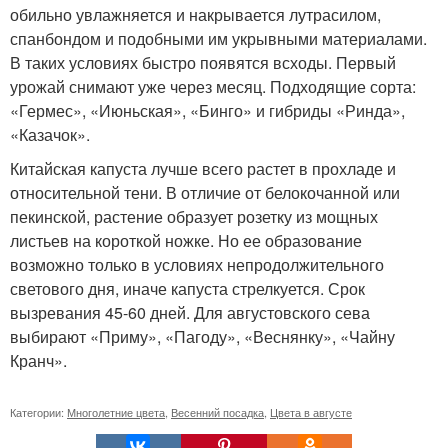
обильно увлажняется и накрывается лутрасилом,
спанбондом и подобными им укрывными материалами.
В таких условиях быстро появятся всходы. Первый
урожай снимают уже через месяц. Подходящие сорта:
«Гермес», «Июньская», «Бинго» и гибриды «Ринда»,
«Казачок».
Китайская капуста лучше всего растет в прохладе и
относительной тени. В отличие от белокочанной или
пекинской, растение образует розетку из мощных
листьев на короткой ножке. Но ее образование
возможно только в условиях непродолжительного
светового дня, иначе капуста стрелкуется. Срок
вызревания 45-60 дней. Для августовского сева
выбирают «Приму», «Пагоду», «Веснянку», «Чайну
Кранч».
Категории:
Многолетние цвета
,
Весенний посадка
,
Цвета в августе