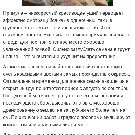
Примула – низкорослый красивоцветущий первоцвет ,
эффектно смотрящийся как в одиночных, так и в
групповых посадках – с морозником, астильбой,
гейхерой, хостой. Высеивают семена примулы в августе,
отведя для нее притененное место с хорошо
увлажненной почвой. Сильно заглублять семена в грунт
нельзя – это значительно ухудшит их прорастание.
Аквилегия – выносливый травянистый многолетник с
очень красивыми цветами самых неожиданных окрасок.
Оптимальным временем для посева семян аквилегии в
открытый грунт считается период с августа по сентябрь.
Посадочный материал сразу после его вызревания и
последующего сбора высеивают в рыхлую, хорошо
дренированную землю, не заглубляя его более чем на 1
см. По окончании работы грядку с посевами мульчируют
компостом или опавшими листьями.
Дельфиниум – красивоцветущее садовое растение,