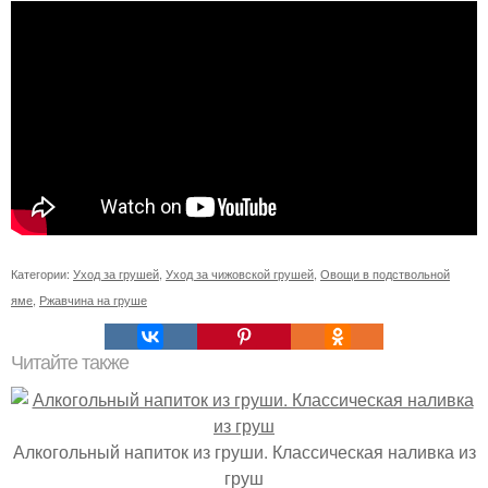
Категории:
Уход за грушей
,
Уход за чижовской грушей
,
Овощи в подствольной
яме
,
Ржавчина на груше
Читайте также
Алкогольный напиток из груши. Классическая наливка из
груш