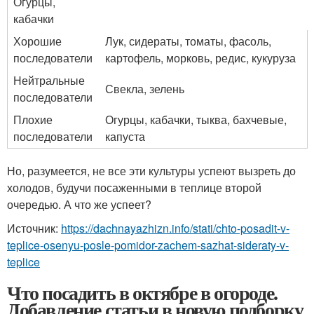
Огурцы,
кабачки
Хорошие
Лук, сидераты, томаты, фасоль,
последователи
картофель, морковь, редис, кукуруза
Нейтральные
Свекла, зелень
последователи
Плохие
Огурцы, кабачки, тыква, бахчевые,
последователи
капуста
Но, разумеется, не все эти культуры успеют вызреть до
холодов, будучи посаженными в теплице второй
очередью. А что же успеет?
Источник:
https://dachnayazhizn.info/stati/chto-posadit-v-
teplice-osenyu-posle-pomidor-zachem-sazhat-sideraty-v-
teplice
Что посадить в октябре в огороде.
Добавление статьи в новую подборку