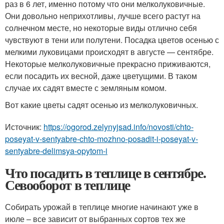
раз в 6 лет, именно потому что они мелколуковичные.
Они довольно неприхотливы, лучше всего растут на
солнечном месте, но некоторые виды отлично себя
чувствуют в тени или полутени. Посадка цветов осенью с
мелкими луковицами происходят в августе — сентябре.
Некоторые мелколуковичные прекрасно приживаются,
если посадить их весной, даже цветущими. В таком
случае их садят вместе с земляным комом.
Вот какие цветы садят осенью из мелколуковичных.
Источник:
https://ogorod.zelynyjsad.info/novosti/chto-
poseyat-v-sentyabre-chto-mozhno-posadit-i-poseyat-v-
sentyabre-delimsya-opytom-i
Что посадить в теплице в сентябре.
Севооборот в теплице
Собирать урожай в теплице многие начинают уже в
июле – все зависит от выбранных сортов тех же