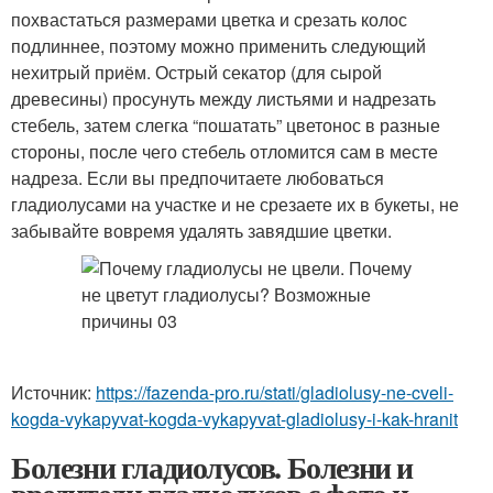
похвастаться размерами цветка и срезать колос
подлиннее, поэтому можно применить следующий
нехитрый приём. Острый секатор (для сырой
древесины) просунуть между листьями и надрезать
стебель, затем слегка “пошатать” цветонос в разные
стороны, после чего стебель отломится сам в месте
надреза. Если вы предпочитаете любоваться
гладиолусами на участке и не срезаете их в букеты, не
забывайте вовремя удалять завядшие цветки.
Источник:
https://fazenda-pro.ru/stati/gladiolusy-ne-cveli-
kogda-vykapyvat-kogda-vykapyvat-gladiolusy-i-kak-hranit
Болезни гладиолусов. Болезни и