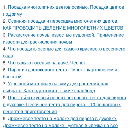
1.
Посадка многолетних цветов осенью. Посадка цветов
под зиму
2.
Осенняя посадка и пересадка многолетних цветов.
КАК ПРОВОДИТЬ ДЕЛЕНИЕ МНОГОЛЕТНИХ ЦВЕТОВ
3.
Раскисление почвы известью пушонкой. Применение
извести для раскисления почвы
4.
Что посадить осенью для самого красивого весеннего
сада
5.
Что сажают осенью на даче. Чеснок
6.
Пирог из дрожжевого теста. Пирог с картофелем и
брынзой
7.
Укрывной материал на зиму для растений, как
выбрать. Как подготовить к зиме спанбонд
8.
Простой и вкусный рецепт песочного теста для пирога
в духовке. Песочное тесто для пирога – 10 пошаговых
рецептов приготовления
9.
Дрожжевое тесто на молоке для пирога в духовке.
Дрожжевое тесто на молоке - уютная выпечка на все