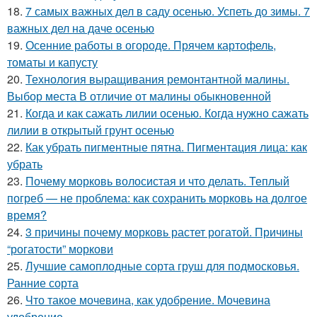
18.
7 самых важных дел в саду осенью. Успеть до зимы. 7
важных дел на даче осенью
19.
Осенние работы в огороде. Прячем картофель,
томаты и капусту
20.
Технология выращивания ремонтантной малины.
Выбор места В отличие от малины обыкновенной
21.
Когда и как сажать лилии осенью. Когда нужно сажать
лилии в открытый грунт осенью
22.
Как убрать пигментные пятна. Пигментация лица: как
убрать
23.
Почему морковь волосистая и что делать. Теплый
погреб — не проблема: как сохранить морковь на долгое
время?
24.
3 причины почему морковь растет рогатой. Причины
“рогатости” моркови
25.
Лучшие самоплодные сорта груш для подмосковья.
Ранние сорта
26.
Что такое мочевина, как удобрение. Мочевина
удобрение