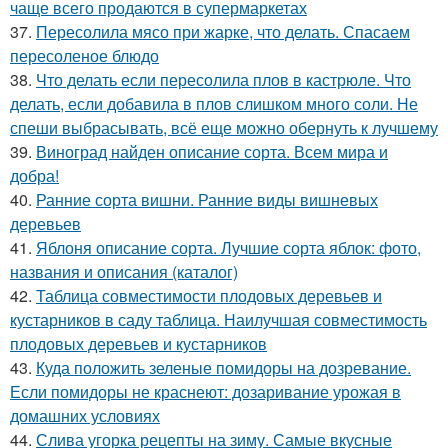
чаще всего продаются в супермаркетах
37.
Пересолила мясо при жарке, что делать. Спасаем
пересоленое блюдо
38.
Что делать если пересолила плов в кастрюле. Что
делать, если добавила в плов слишком много соли. Не
спеши выбрасывать, всё еще можно обернуть к лучшему
39.
Виноград найден описание сорта. Всем мира и
добра!
40.
Ранние сорта вишни. Ранние виды вишневых
деревьев
41.
Яблоня описание сорта. Лучшие сорта яблок: фото,
названия и описания (каталог)
42.
Таблица совместимости плодовых деревьев и
кустарников в саду таблица. Наилучшая совместимость
плодовых деревьев и кустарников
43.
Куда положить зеленые помидоры на дозревание.
Если помидоры не краснеют: дозаривание урожая в
домашних условиях
44.
Слива угорка рецепты на зиму. Самые вкусные