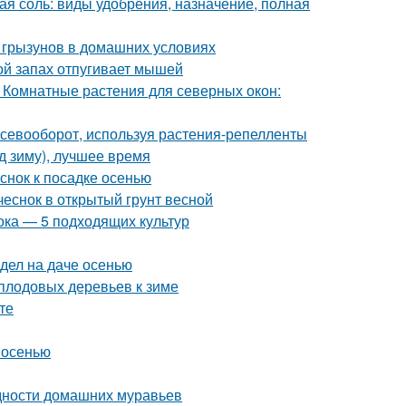
ая соль: виды удобрения, назначение, полная
 грызунов в домашних условиях
ой запах отпугивает мышей
 Комнатные растения для северных окон:
 севооборот, используя растения-репелленты
д зиму), лучшее время
еснок к посадке осенью
 чеснок в открытый грунт весной
ока — 5 подходящих культур
 дел на даче осенью
 плодовых деревьев к зиме
те
 осенью
идности домашних муравьев