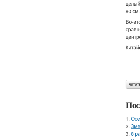
целый
80 см.
Во-вт
сравн
центр
Китай
читат
Пос
1.
Осе
2.
Зме
3.
8 р