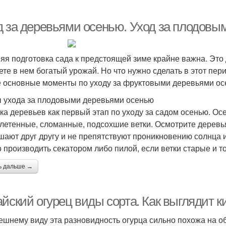
д за деревьями осенью. Уход за плодов
яя подготовка сада к предстоящей зиме крайне важна. Это д
ете в нем богатый урожай. Но что нужно сделать в этот пер
е основные моменты по уходу за фруктовыми деревьями ос
 ухода за плодовыми деревьями осенью
ка деревьев как первый этап по уходу за садом осенью. Ос
летенные, сломанные, подсохшие ветки. Осмотрите деревья 
шают друг другу и не препятствуют проникновению солнца 
 производить секатором либо пилой, если ветки старые и т
ь дальше →
айский огурец виды сорта. Как выглядит 
ешнему виду эта разновидность огурца сильно похожа на о