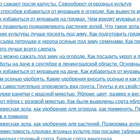
о сажают после капусты. Севооборот огородных культур
 способов избавиться от муравьев в огороде. Как вывести м
к избавиться от муравьев на грядках. Чем вредят муравьи н
к правильно подкармливать растения золой. Что такое зола
кие культуры лучше посеять под зиму. Как подготовить гря
садка петрушки и укропа осенью под зиму семенами. Как пр
 это лучше всего сделать
о можно сажать под зиму на огороде. Как посадить укроп и 
боты на даче в сентябре в ленинградской области. Основны
к избавиться от муравьев на даче. Как избавиться от мурав
м осенью удобрять. Какие удобрения вносить осенью и как 
к самостоятельно определить вид грунта. Грунты и их свойс
локи ранетки с красной мякотью. Яблоки: цвет, размер и вес
рт яблок с розовой мякотью. Как были выведены сорта ябл
евесная зола, как удобрение для огорода, как применять. 
в и помидор
евесная зола, как удобрение для растений. Подкормка золо
вместимость плодово ягодных культур при посадке таблиц
ноград столовый сорта. Белые сорта винограда