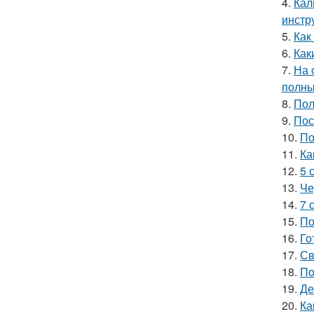
4.
Кал
инстр
5.
Как
6.
Как
7.
На 
полны
8.
Пол
9.
Пос
10.
По
11.
Ка
12.
5 
13.
Че
14.
7 
15.
По
16.
Го
17.
Св
18.
По
19.
Де
20.
Ка