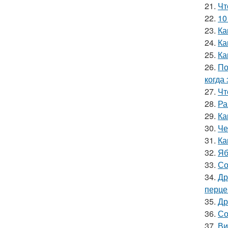
21.
Чт
22.
10
23.
Ка
24.
Ка
25.
Ка
26.
По
когда
27.
Чт
28.
Ра
29.
Ка
30.
Че
31.
Ка
32.
Яб
33.
Со
34.
Др
перце
35.
Др
36.
Со
37.
Ви