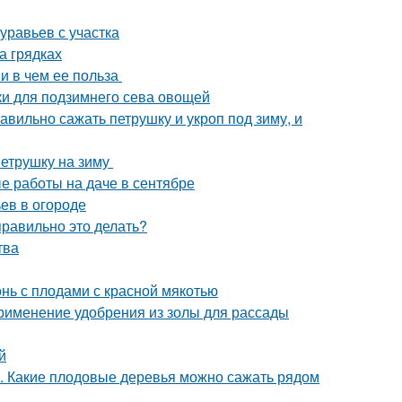
уравьев с участка
а грядках
 и в чем ее польза
дки для подзимнего сева овощей
авильно сажать петрушку и укроп под зиму, и
петрушку на зиму
е работы на даче в сентябре
ьев в огороде
правильно это делать?
тва
онь с плодами с красной мякотью
Применение удобрения из золы для рассады
й
а. Какие плодовые деревья можно сажать рядом