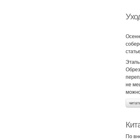
Ухо
Осенн
собер
стать
Этапы
Обрез
переп
не ме
можно
читат
Кит
По вн