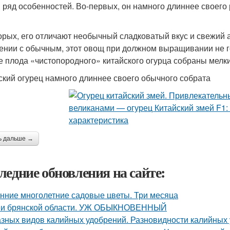
 ряд особенностей. Во-первых, он намного длиннее своего 
орых, его отличают необычный сладковатый вкус и свежий
ении с обычным, этот овощ при должном выращивании не гор
е плода «чистопородного» китайского огурца собраны мелки
ский огурец намного длиннее своего обычного собрата
ь дальше →
ледние обновления на сайте:
нние многолетние садовые цветы. Три месяца
и брянской области. УЖ ОБЫКНОВЕННЫЙ
азных видов калийных удобрений. Разновидности калийных