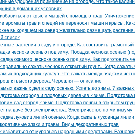
ийные удобрения применение на огороде. Что такое калийн
укция в домашних условиях
 избавиться от крыс и мышей с помощью трав. Уничтожение
ие ароматы трав и специй не переносят мыши и крысы. Как
окне выходящем на север желательно размещать растения.
й список
езные растения в саду и огороде. Как составить грамотный
адка чеснока осенью под зиму. Посадка чеснока осенью (по
садка озимого чеснока осенью под зиму. Как подготовить ч
к правильно сажать чеснок в открытый грунт.. Когда сажать
самых подходящих культур. Что сажать между рядками чесн
решня высота дерева. Черешня — описание
самых важных дел в саду осенью. Успеть до зимы. 7 важных
дготовка огорода и плодовых деревьев к зиме. Подготовка
товим сад огород к зиме. Подготовка почвы в открытом грун
ет на даче без электричества. Электричество по минимуму
садка луковиц лилий осенью. Когда сажать луковицы лилии
коративные злаки и травы. Виды декоративных трав
к избавиться от муравьев народными средствами. Разнов