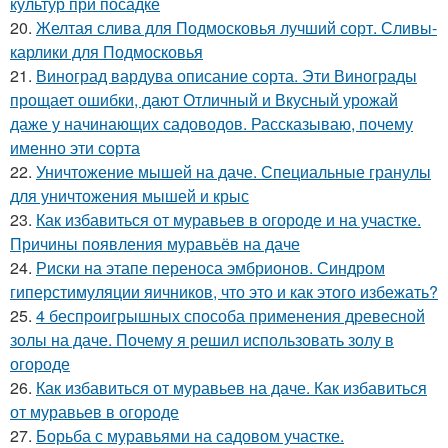
культур при посадке
20.
Желтая слива для Подмосковья лучший сорт. Сливы-
карлики для Подмосковья
21.
Виноград вардува описание сорта. Эти Винограды
прощает ошибки, дают Отличный и Вкусный урожай
даже у начинающих садоводов. Рассказываю, почему
именно эти сорта
22.
Уничтожение мышей на даче. Специальные гранулы
для уничтожения мышей и крыс
23.
Как избавиться от муравьев в огороде и на участке.
Причины появления муравьёв на даче
24.
Риски на этапе переноса эмбрионов. Синдром
гиперстимуляции яичников, что это и как этого избежать?
25.
4 беспроигрышных способа применения древесной
золы на даче. Почему я решил использовать золу в
огороде
26.
Как избавиться от муравьев на даче. Как избавиться
от муравьев в огороде
27.
Борьба с муравьями на садовом участке.