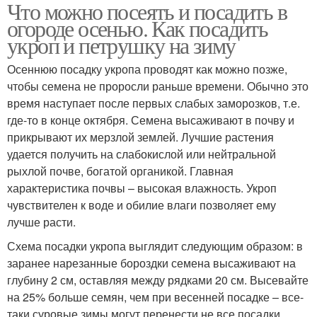
Что можно посеять и посадить в
Осенние культуры
Озимые культуры
огороде осенью. Как посадить
укроп и петрушку на зиму
Осеннюю посадку укропа проводят как можно позже,
Многосезонные
чтобы семена не проросли раньше времени. Обычно это
культуры
время наступает после первых слабых заморозков, т.е.
где-то в конце октября. Семена высаживают в почву и
прикрывают их мерзлой землей. Лучшие растения
удается получить на слабокислой или нейтральной
рыхлой почве, богатой органикой. Главная
характеристика почвы – высокая влажность. Укроп
чувствителен к воде и обилие влаги позволяет ему
лучше расти.
Схема посадки укропа выглядит следующим образом: в
заранее нарезанные бороздки семена высаживают на
глубину 2 см, оставляя между рядками 20 см. Высевайте
на 25% больше семян, чем при весенней посадке – все-
таки суровые зимы могут перенести не все посадки,