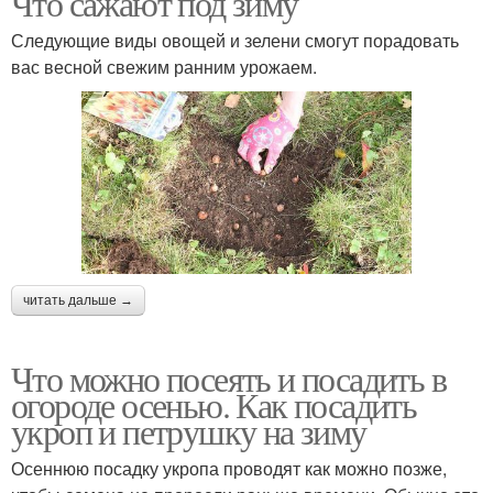
Что сажают под зиму
Следующие виды овощей и зелени смогут порадовать
вас весной свежим ранним урожаем.
Культуры для
Теплолюбивые
весеннего земледелия
культуры
Мелколуковичные
Культуры к зиме
культуры
читать дальше →
Пряноароматические
культуры
Что можно посеять и посадить в
огороде осенью. Как посадить
укроп и петрушку на зиму
Осеннюю посадку укропа проводят как можно позже,