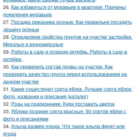
26.
Как избавиться от муравьев в квартире. Причины
появления муравьев
27.
Посадка орешника осенью. Как правильно посадить
лещину осенью
28.
Определяем свойства грунтов на участке застройки.
Мерзлые и вечномерзлые
29.
Работы в саду и огороде октябрь. Работы в саду в
октябре.
30.
Как проверить состав почвы на участке. Как
проверить качество грунта перед использованием на
дачном участке
31.
Какие существуют сорта яблок. Лучшие сорта яблок:
фото, названия и описания (каталог)
32.
Розы на подоконнике. Куда поставить цветок
33.
Яблоки поздние сорта красные. 50 сортов яблок с
фото и описаниями
34.
Алыча размер плода. Что такое алыча фрукт или
ягода