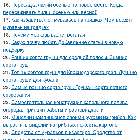
16.
Пересадка лилий осенью на новое место. Когда
пересаживать лилии осенью или весной
17.
Как избавиться от муравьев на грядках. Чем вредят
муравьи на грядках
18.
Почему морковь растет рогатая
19.
Какую почву любит. Добавление статьи в новую
подборку
20.
Ранние сорта груши для средней полосы. Зимние
сорта груш
21.
Топ 19 сортов груш для Краснодарского края. Лучшие
сорта груши для кубани
22.
Самые ранние сорта груш. Груша – сорта летнего
созревания
23.
Самостоятельная конструкция капельного полива
огорода. Принцип работы и разновидности
24.
Мицелий шампиньонов своими руками из грибов. Как
вырастить мицелий из грибных ножек на картоне
25.
Средства от муравьев в квартире. Средство от
муравьев, какой фирмы лучше выбрать