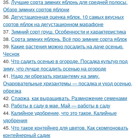
35.
Лучшие сорта зимних яблонь для средней полосы.
Обзор зимних сортов яблони
36.
Дегустационная оценка яблок. 10 самых вкусных
сортов яблок на дегустационном марафоне
37.
Зимний сорт груш. Особенности и характеристика
38.
Сорта зимних яблонь. Всё про зимние сорта яблок
39.
Какие растения можно посадить на даче осенью.
Чеснок
40.
Что садить осенью в огороде. Посадка культур под
зиму, что лучше посадить осенью на огороде
41.
Надо ли обрезать хризантему на зиму.
Очаровательные хризантемы — посадка и уход осенью,
обрезка
42.
Спаржа, как выращивать. Размножение семенами
43.
Работы в саду в мае. Май — работы в саду
44.
Калийное удобрение, что это такое. Калийные
удобрения
45.
Что такое контейнер для цветов. Как скомпоновать
контейнерный садик