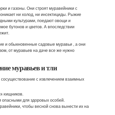
орки и газоны. Они строят муравейники с
оникает ни холод, ни инсектициды. Рыжие
одными культурами, поедают овощи и
ое бутонов и цветов. А впоследствии
ежит.
кие и обыкновенные садовые муравьи , а они
ом, от муравьев на даче все же нужно
ние муравьев и тли
– сосуществование с извлечением взаимных
ых-хищников.
и опасными для здоровых особей.
уравейники, чтобы весной снова вынести их на