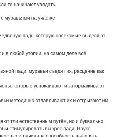
ли те начинают увядать.
 медвяную падь, которую насекомые выделяют
 и в любой утопии, на самом деле всё
вяной пади, муравьи съедят их, расценив как
моны, которые успокаивают и затормаживают
авьи методично отлавливают их и отгрызают им
яют тли естественным путём, но и буквально
тобы стимулировать выброс пади. Науке
олностью утрачивала способность выделять