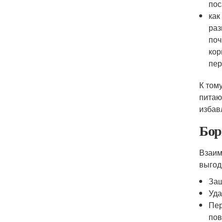
пос
как
раз
поч
кор
пер
К том
питаю
избав
Бор
Взаим
выгод
Защ
Уда
Пер
пов