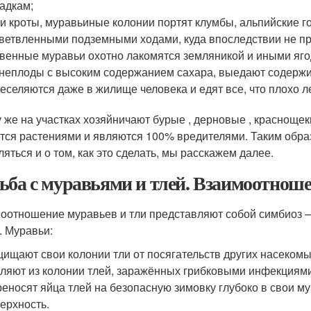
адкам;
 и кроты, муравьиные колонии портят клумбы, альпийские г
ветвленными подземными ходами, куда впоследствии не пр
венные муравьи охотно лакомятся земляникой и иными яг
неплоды с высоким содержанием сахара, выедают содержим
еселяются даже в жилище человека и едят все, что плохо л
у же на участках хозяйничают бурые , дерновые , красноще
тся растениями и являются 100% вредителями. Таким образ
ляться и о том, как это сделать, мы расскажем далее.
ьба с муравьями и тлей. Взаимоотноше
оотношение муравьев и тли представляют собой симбиоз 
. Муравьи:
ищают свои колонии тли от посягательств других насеком
ляют из колонии тлей, заражённых грибковыми инфекциям
еносят яйца тлей на безопасную зимовку глубоко в свои м
ерхность.