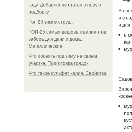
году. Добавление статьи в новую
В пос
подборку
и в с
Топ 29 зимних груш.
и для
ТОП-25 самых дешевых вариантов
в м
забора для дачи и дома.
кал
Металлические
мур
Что посеять под зиму на своем
участке. Подготовка грядок
Что такое сульфат калия. Свойства
Садов
Впроч
косве
мур
пол
кус
акт