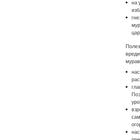
на 
изб
гне
мур
цар
Полез
вреди
мурав
нас
рас
гла
Поэ
уро
взр
сам
ого
нас
пре