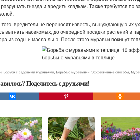
 разрушать гнезда и вредить кладкам. Также требуется по
золой.
 того, вредители не переносят известь, вынуждающую их у
сь выгнать насекомых, до очередной посадки растений в п
ора из соды и масла льна. После этого муравьи покинут теп
и:
Борьба с садовыми муравьями
,
Борьба с муравьями
,
Эффективные способы
,
Мурав
авилось? Поделитесь с друзьями!