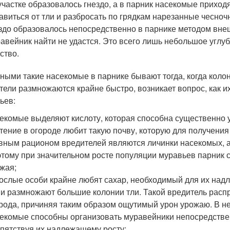
участке образовалось гнездо, а в парник насекомые приход
авиться от тли и разбросать по грядкам нарезанные чесноч
здо образовалось непосредственно в парнике методом внеш
авейник найти не удастся. Это всего лишь небольшое углу
ство.
ными такие насекомые в парнике бывают тогда, когда колон
тели размножаются крайне быстро, возникает вопрос, как 
ьев:
екомые выделяют кислоту, которая способна существенно у
тение в огороде любит такую почву, которую для получени
вным рационом вредителей являются личинки насекомых, а 
тому при значительном росте популяции муравьев парник 
жая;
ослые особи крайне любят сахар, необходимый для их над
и размножают большие колонии тли. Такой вредитель распр
рода, причиняя таким образом ощутимый урон урожаю. В не
екомые способны организовать муравейники непосредстве
пятствуя их надлежащему росту;