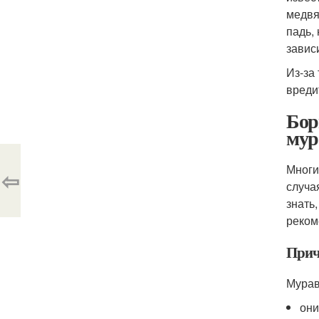
медвя
падь,
завис
Из-за
вреди
Бор
мур
Многи
⇦
случа
знать
реком
Прич
Мурав
они