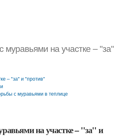
 муравьями на участке – "за"
е – "за" и "против"
ли
орьбы с муравьями в теплице
равьями на участке – "за" и