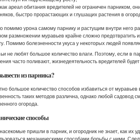
 как ареал обитания вредителей не ограничен парником, они
няков, быстро прорастающих и глушащих растения в огород
о помимо урона самому парнику и растущим внутри него р
ном размножении муравьев крайне сложно предотвратить их
ту. Помимо болезненности укуса у некоторых людей появля
ьи не любят большое количество влаги. Поэтому, если в 
тения часто поливают, жизнедеятельность вредителей будет
вывести из парника?
тно большое количество способов избавиться от муравьев в
венность таких методов различна, однако любой садовод 
венного огорода.
нические способы
 насекомые пришли в парник, и огородник не знает, как их у
льзоваться механическими способами борьбы с ними. Следу