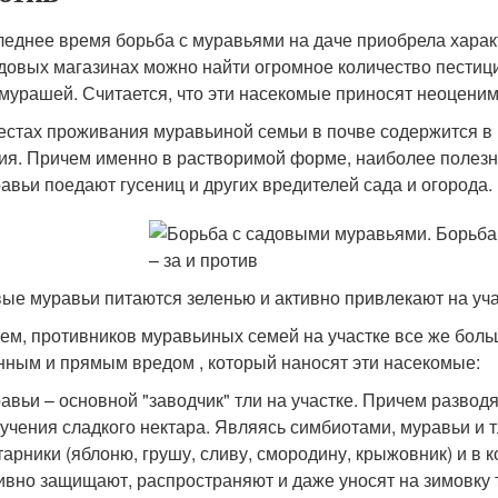
леднее время борьба с муравьями на даче приобрела хара
адовых магазинах можно найти огромное количество пестици
 мурашей. Считается, что эти насекомые приносят неоценим
естах проживания муравьиной семьи в почве содержится в 
ия. Причем именно в растворимой форме, наиболее полезн
авьи поедают гусениц и других вредителей сада и огорода.
ые муравьи питаются зеленью и активно привлекают на уча
ем, противников муравьиных семей на участке все же боль
нным и прямым вредом , который наносят эти насекомые:
авьи – основной "заводчик" тли на участке. Причем развод
учения сладкого нектара. Являясь симбиотами, муравьи и 
тарники (яблоню, грушу, сливу, смородину, крыжовник) и в 
ивно защищают, распространяют и даже уносят на зимовку 