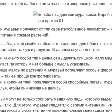
еносят тлей на более питательные и здоровые растения, ес
н муравьи получают от тли своё излюбленное лакомство –
 питания соками растений.
ось бы, такой симбиоз абсолютно идеален для обоих, но, как
вается не так уж и радужно. В данном случае для тли.
и какие-то особи тли начинают выделять слишком мало мед
ласт, за которым нет больше смысла ухаживать.
едвигаясь по растениям, муравьи оставляют особые феро
 – так её проще контролировать.
и в колонии тлей появляются особи способные летать, мур
лья, чтобы они никуда не делись.
ьи могут не только собирать медвяную падь, которую выдел
ь» тлю. Для этого муравьи гладят тлю своими антеннами, ч
тны случаи, когда тля, долго культивируемая муравьями, п