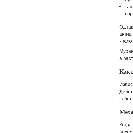
так
сор
Однак
актив
кисло
Мурав
а рас
Как 
Извес
Дейст
собст
Меха
Когда
воспо