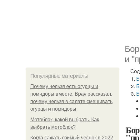
Бор
и "
Сод
Популярные материалы
Б
Б
Почему нельзя есть огурцы и
Б
помидоры вместе. Врач рассказал,
почему нельзя в салате смешивать
огурцы и помидоры
Мотоблок, какой выбрать. Как
Бор
выбрать мотоблок?
"пр
Когда сажать озимый чеснок в 2022