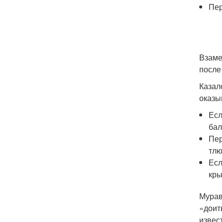
Пер
Взаме
после
Казал
оказы
Есл
бал
Пер
тлю
Есл
кры
Мурав
«доит
извес