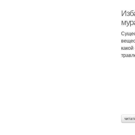
Изб
мур
Сущес
вещес
какой
травл
читат