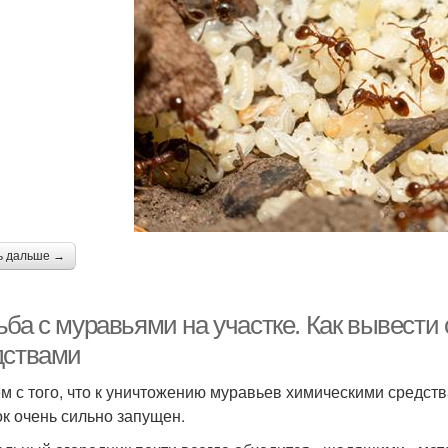
ь дальше →
ьба с муравьями на участке. Как вывест
дствами
м с того, что к уничтожению муравьев химическими средства
ок очень сильно запущен.