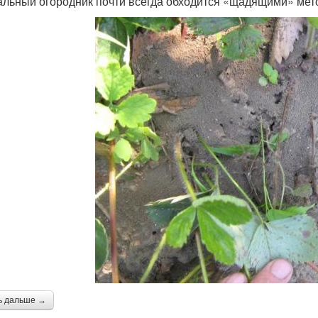
льный огородник почти всегда обходится «щадящими» мет
ь дальше →