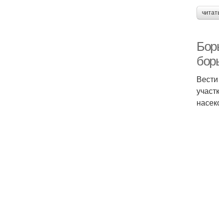
читат
Бор
бор
Вести
участ
насек