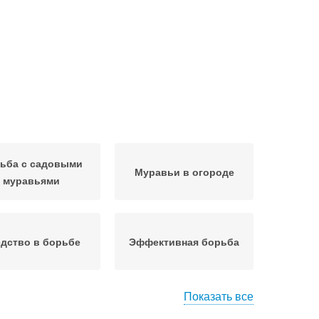
ьба с садовыми
Муравьи в огороде
муравьями
дство в борьбе
Эффективная борьба
Показать все
равьи на кухне
Муравьи на грядках