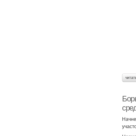
читат
Бор
сре
Начне
участ