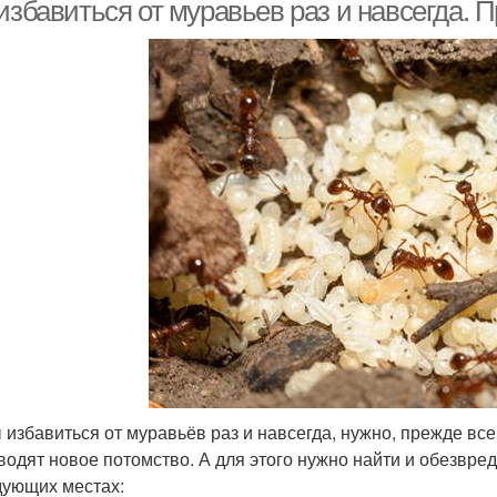
 избавиться от муравьев раз и навсегда.
Знать
равьи на экологию
Садовые муравьи
слота для муравьёв
Муравьи в рассаде
Мур
 избавиться от муравьёв раз и навсегда, нужно, прежде все
водят новое потомство. А для этого нужно найти и обезвре
дующих местах: