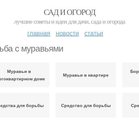
САД И ОГОРОД
лучшие советы и идеи для дачи, сада и огорода
главная
новости
статьи
ьба с муравьями
Муравьи в
Бор
Муравьи в квартире
огоквартирном доме
едства для борьбы
Средство для борьбы
Сре
рьба с насекомыми
Муравьи на даче
Му