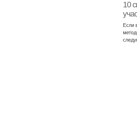
10 с
уча
Если 
метод
следу