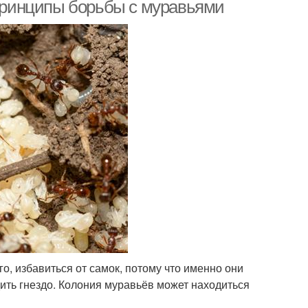
 Принципы борьбы с муравьями
 для эффективной
Способы для борьбы
борьбы
авьи в теплице
Муравьи на участке
го, избавиться от самок, потому что именно они
дить гнездо. Колония муравьёв может находиться