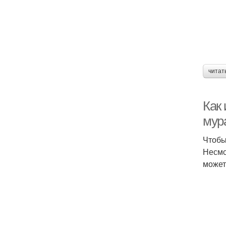
читат
Как
мур
Чтобы
Несмо
может