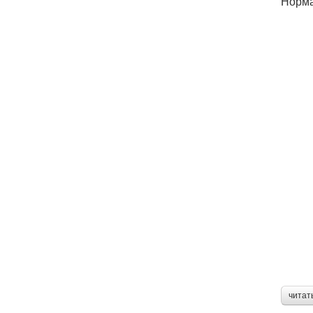
Норма
читат