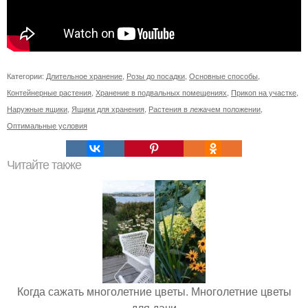
Категории:
Длительное хранение
,
Розы до посадки
,
Основные способы
,
Контейнерные растения
,
Хранение в подвальных помещениях
,
Прикоп на участке
,
Наружные ящики
,
Ящики для хранения
,
Растения в лежачем положении
,
Оптимальные условия
Читайте также
Когда сажать многолетние цветы. Многолетние цветы
для дачи