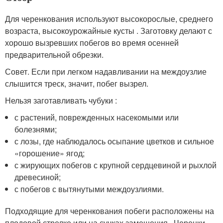
Для черенкования используют высокорослые, среднего
возраста, высокоурожайные кусты . Заготовку делают с
хорошо вызревших побегов во время осенней
предварительной обрезки.
Совет. Если при легком надавливании на междоузлие
слышится треск, значит, побег вызрел.
Нельзя заготавливать чубуки :
с растений, поврежденных насекомыми или
болезнями;
с лозы, где наблюдалось осыпание цветков и сильное
«горошение» ягод;
с жирующих побегов с крупной сердцевиной и рыхлой
древесиной;
с побегов с вытянутыми междоузлиями.
Подходящие для черенкования побеги расположены на
плодовой стрелке или на сучках замещения . Черенки