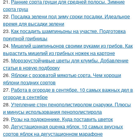
21.
Ранние сорта груши для средней полосы. Зимние
сорта груш
22.
Посадка зелени под зиму сроки посадки. Идеальное
время для высадки зелени
23.
Как посадить шампиньоны на участке. Подготовка
покупной грибницы
24.
Мицелий шампиньонов своими руками из грибов. Как
вырастить мицелий из грибных ножек на картоне
25.
Морозоустойчивые цветы для клумбы. Добавление
статьи в новую подборку
26.
Яблоки с розоватой мякотью сорта. Чем хороши
яблони поздних сортов
27.
Работа в огороде в сентябре. 10 самых важных дел в
огороде в сентябре
28.
Утепление стен пенополистиролом снаружи. Плюсы
и минусы использования пенополистирола
29.
Розы на подоконнике. Куда поставить цветок
30.
Дегустационная оценка яблок. 10 самых вкусных
сортов яблок на дегустационном марафоне