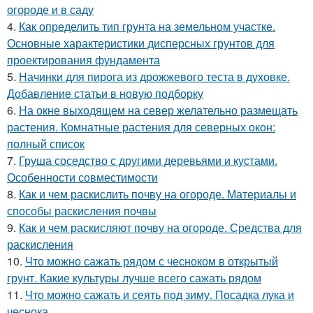
огороде и в саду
4.
Как определить тип грунта на земельном участке.
Основные характеристики дисперсных грунтов для
проектирования фундамента
5.
Начинки для пирога из дрожжевого теста в духовке.
Добавление статьи в новую подборку
6.
На окне выходящем на север желательно размещать
растения. Комнатные растения для северных окон:
полный список
7.
Груша соседство с другими деревьями и кустами.
Особенности совместимости
8.
Как и чем раскислить почву на огороде. Материалы и
способы раскисления почвы
9.
Как и чем раскисляют почву на огороде. Средства для
раскисления
10.
Что можно сажать рядом с чесноком в открытый
грунт. Какие культуры лучше всего сажать рядом
11.
Что можно сажать и сеять под зиму. Посадка лука и
чеснока