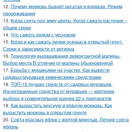
12.
Почему морковь бывает рогатая и корявая. Режим
прореживания
13.
Когда сеять под зиму цветы. Когда сажать растения –
общие сроки
14.
Что сажать рядом с чесноком
15.
Когда и как сажать лилии осенью в открытый грунт.
Сроки в зависимости от региона
16.
Технология выращивания ремонтантной малины.
Выбор места В отличие от малины обыкновенной
17.
Борьба с муравьями на участке. Как вывести
садовых муравьев химическими средствами
18.
ТОП-15 лучших средств от садовых муравьев.
Инсектицидные средства от муравьев — критерии
выбора и сравнительная оценка 22-х препаратов
19.
Как вырастить вкусную и ровную морковь. Как
вырастить морковь в открытом грунте
20.
Сорта красных яблок с желтой мякотью. Летние сорта
яблонь