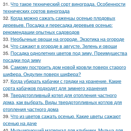
31.
Что такое технический сорт винограда. Особенности
технических сортов винограда
32.
Когда можно сажать саженцы осенью плодовых
деревьев. Посадка и пересадка деревьев осенью:
рекомендации опытных садоводов
33.
Необычные овощи на огороде. Экзотика на огороде
34.
Что сажают в огороде в августе. Зелень и овощи
35.
Посадка однолетних цветов под зиму. Преимущества
посадки под зиму
36.
Самому построить дом новой кровли поверх старого
шифера. Ондулин поверх шифера?
37.
Когда убирать кабачки с грядки на хранение. Какие
сорта кабачков подходят для зимнего хранения
38.
Твердотопливный котел для отопления частного
дома, как выбрать. Виды твердотопливных котлов для
отопления частного дома
39.
Что из цветов сажать осенью. Какие цветы сажают
осенью на даче
40.
Мульчирующий материал для клубники. Мульча для