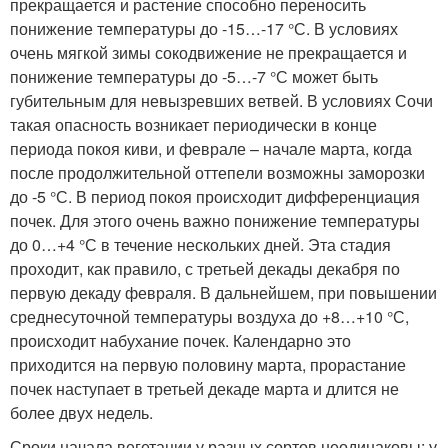
прекращается и растение способно переносить
понижение температуры до -15…-17 °С. В условиях
очень мягкой зимы сокодвижение не пре­кращается и
понижение температуры до -5…-7 °С может быть
губительным для невызревших ветвей. В условиях Сочи
такая опасность возникает периодически в конце
периода покоя киви, и феврале – начале марта, когда
после продолжительной оттепе­ли возможны заморозки
до -5 °С. В период покоя происходит дифференциация
почек. Для этого очень важно понижение тем­пературы
до 0…+4 °С в течение нескольких дней. Эта стадия
проходит, как правило, с третьей декады декабря по
первую де­каду февраля. В дальнейшем, при повышении
среднесуточной температуры воздуха до +8…+10 °С,
происходит набухание почек. Календарно это
приходится на первую половину марта, прорастание
почек наступает в третьей декаде марта и длится не
более двух недель.
Сроки начала вегетации у разных сортов неодинаковы: у