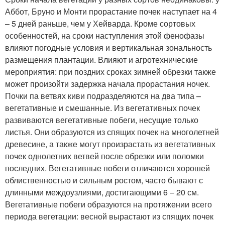
Аббот, Бруно и Монти прорастание почек наступает на 4
– 5 дней раньше, чем у Хейварда. Кроме сортовых
особенностей, на сроки наступления этой фенофазы
влияют погодные условия и верти­кальная зональность
размещения плантации. Влияют и агротех­нические
мероприятия: при поздних сроках зимней обрезки так­же
может произойти задержка начала прорастания ночек.
Поч­ки па ветвях киви подразделяются на два типа –
вегетативные и смешанные. Из вегетативных почек
развиваются вегетативные побеги, несущие только
листья. Они образуются из спящих по­чек на многолетней
древесине, а также могут произрастать из вегетативных
почек однолетних ветвей после обрезки или полом­ки
последних. Вегетативные побеги отличаются хорошей
облиственностыо и сильным ростом, часто бывают с
длинными междо­узлиями, достигающими 6 – 20 см.
Вегетативные побеги образу­ются на протяжении всего
периода вегетации: весной вырастают из спящих почек