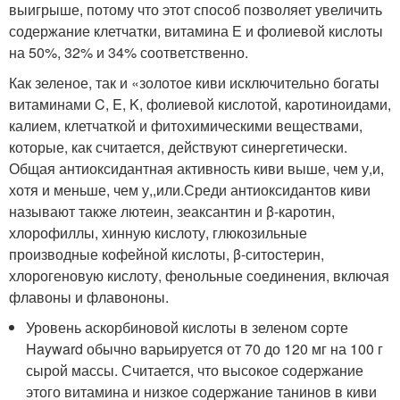
выигрыше, потому что этот способ позволяет увеличить
содержание клетчатки, витамина Е и фолиевой кислоты
на 50%, 32% и 34% соответственно.
Как зеленое, так и «золотое киви исключительно богаты
витаминами C, E, K, фолиевой кислотой, каротиноидами,
калием, клетчаткой и фитохимическими веществами,
которые, как считается, действуют синергетически.
Общая антиоксидантная активность киви выше, чем у,и,
хотя и меньше, чем у,,или.Среди антиоксидантов киви
называют также лютеин, зеаксантин и β-каротин,
хлорофиллы, хинную кислоту, глюкозильные
производные кофейной кислоты, β-ситостерин,
хлорогеновую кислоту, фенольные соединения, включая
флавоны и флавононы.
Уровень аскорбиновой кислоты в зеленом сорте
Hayward обычно варьируется от 70 до 120 мг на 100 г
сырой массы. Считается, что высокое содержание
этого витамина и низкое содержание танинов в киви