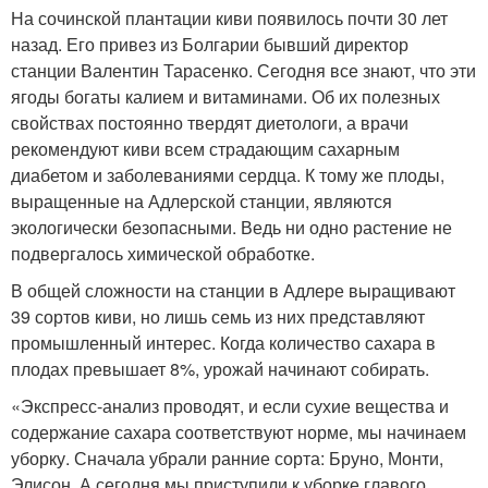
На сочинской плантации киви появилось почти 30 лет
назад. Его привез из Болгарии бывший директор
станции Валентин Тарасенко. Сегодня все знают, что эти
ягоды богаты калием и витаминами. Об их полезных
свойствах постоянно твердят диетологи, а врачи
рекомендуют киви всем страдающим сахарным
диабетом и заболеваниями сердца. К тому же плоды,
выращенные на Адлерской станции, являются
экологически безопасными. Ведь ни одно растение не
подвергалось химической обработке.
В общей сложности на станции в Адлере выращивают
39 сортов киви, но лишь семь из них представляют
промышленный интерес. Когда количество сахара в
плодах превышает 8%, урожай начинают собирать.
«Экспресс-анализ проводят, и если сухие вещества и
содержание сахара соответствуют норме, мы начинаем
уборку. Сначала убрали ранние сорта: Бруно, Монти,
Элисон. А сегодня мы приступили к уборке главого