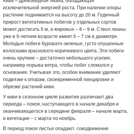
Киви – древовидная лиана, обладающая
исключительной энер­гией роста. При наличии опоры
растение поднимается на высо­ту до 20 м. Годичный
прирост вегетативных побегов у отдельных сортов
может достигать 5 м, а жировых – 8 – 9 м. Ствол лианы
уже в 5-летнем возрасте имеет 5 – 7 см в диаметре.
Молодые по­беги буровато-зеленые, густо опушенные
волосками красновато-коричневого цвета. Эти побеги
очень хрупкие – достаточно не­большого усилия,
например порыва ветра, чтобы побег сломался у
основания. Учитывая это, особое внимание уделяют
подвязке к опорам, своевременной пинцировке и
обрезке растений киви.
У киви в сезонном цикле развития различают два
периода – покоя, наступающего в начале декабря и
оканчивающегося в се­редине февраля – начале марта,
и вегетации – с марта по ноябрь.
В период покоя листья опадают, сокодвижение