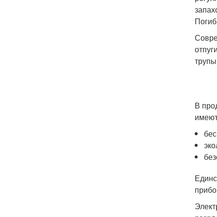
запах
Погиб
Совре
отпуг
трупы
В про
имеют
бес
эко
без
Единс
прибо
Элект