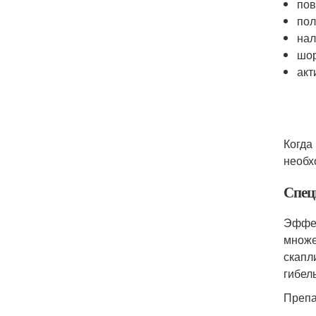
пов
пол
нал
шор
акт
Когда
необх
Спец
Эффек
множе
скапл
гибел
Препа