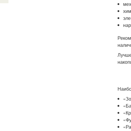
мех
хим
эле
нар
Реком
налич
Лучше
накоп
Наибо
«Зо
«Ба
«Кр
«Ф
«Ра