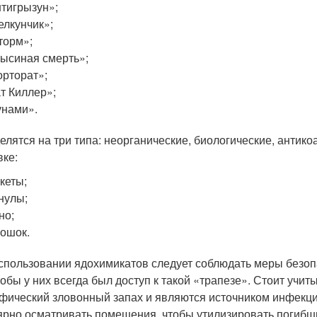
тигрызун»;
лкунчик»;
торм»;
ысиная смерть»;
рторат»;
т Киллер»;
нами».
елятся на три типа: неорганические, биологические, антик
вке:
кеты;
нулы;
но;
ошок.
спользовании ядохимикатов следует соблюдать меры безоп
тобы у них всегда был доступ к такой «трапезе». Стоит учит
фический зловонный запах и являются источником инфекци
ярно осматривать помещения, чтобы утилизировать погиб