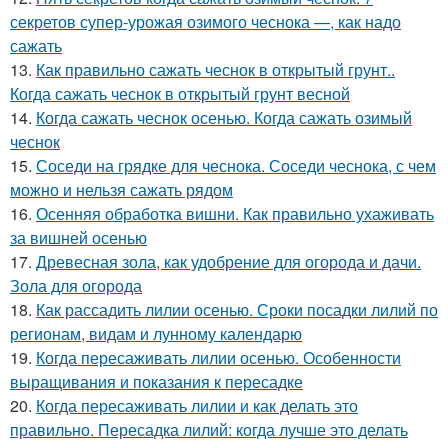
секретов супер-урожая озимого чеснока —, как надо
сажать
13.
Как правильно сажать чеснок в открытый грунт..
Когда сажать чеснок в открытый грунт весной
14.
Когда сажать чеснок осенью. Когда сажать озимый
чеснок
15.
Соседи на грядке для чеснока. Соседи чеснока, с чем
можно и нельзя сажать рядом
16.
Осенняя обработка вишни. Как правильно ухаживать
за вишней осенью
17.
Древесная зола, как удобрение для огорода и дачи.
Зола для огорода
18.
Как рассадить лилии осенью. Сроки посадки лилий по
регионам, видам и лунному календарю
19.
Когда пересаживать лилии осенью. Особенности
выращивания и показания к пересадке
20.
Когда пересаживать лилии и как делать это
правильно. Пересадка лилий: когда лучше это делать