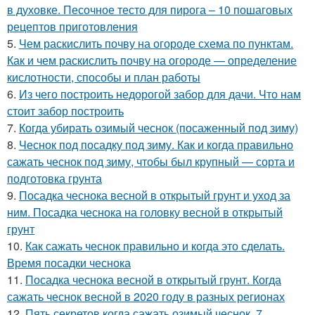
в духовке. Песочное тесто для пирога – 10 пошаговых
рецептов приготовления
5.
Чем раскислить почву на огороде схема по пунктам.
Как и чем раскислить почву на огороде — определение
кислотности, способы и план работы
6.
Из чего построить недорогой забор для дачи. Что нам
стоит забор построить
7.
Когда убирать озимый чеснок (посаженный под зиму)
8.
Чеснок под посадку под зиму. Как и когда правильно
сажать чеснок под зиму, чтобы был крупный — сорта и
подготовка грунта
9.
Посадка чеснока весной в открытый грунт и уход за
ним. Посадка чеснока на головку весной в открытый
грунт
10.
Как сажать чеснок правильно и когда это сделать.
Время посадки чеснока
11.
Посадка чеснока весной в открытый грунт. Когда
сажать чеснок весной в 2020 году в разных регионах
12.
Пять секретов когда сажать озимый чеснок. 7