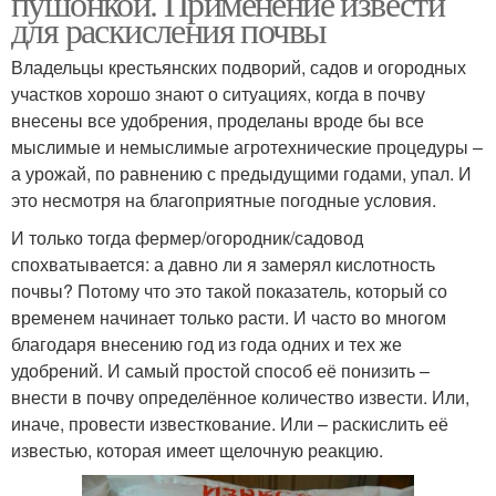
пушонкой. Применение извести
для раскисления почвы
Владельцы крестьянских подворий, садов и огородных
участков хорошо знают о ситуациях, когда в почву
внесены все удобрения, проделаны вроде бы все
мыслимые и немыслимые агротехнические процедуры –
а урожай, по равнению с предыдущими годами, упал. И
это несмотря на благоприятные погодные условия.
И только тогда фермер/огородник/садовод
спохватывается: а давно ли я замерял кислотность
почвы? Потому что это такой показатель, который со
временем начинает только расти. И часто во многом
благодаря внесению год из года одних и тех же
удобрений. И самый простой способ её понизить –
внести в почву определённое количество извести. Или,
иначе, провести известкование. Или – раскислить её
известью, которая имеет щелочную реакцию.