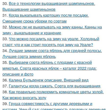
30.
Все о технологии выращивания шампиньонов.
Выращивание шампиньонов
31.
Когда выкапывать картошку после посадки.
Смещение срока уборки по сортам
32.
Можно ли не выкапывать на зиму канны. Канны на
зиму - выкапывание и хранение
33.
Что можно посадить на зиму на урале. Холодный
старт: что и как стоит посеять под зиму на Урале?
34.
Лучшие зимние сорта яблонь для средней полосы.
Лучшие сорта зимних яблонь
35.
Выбираем сорта яблонь с плодами с красной
мякотью. Сорта красных яблок – каталог 2022 года:
описание и фото
36.
Калина Бульденеж описание. Внешний вид
37.
Галантусы когда сажать. Сорта для выращивания
38.
Как правильно подкормить комнатные цветы золой.
Как можно вносить золу
39.
Груша совместимость с другими деревьями и
кустами. Умный сад: совместимость плодовых деревьев