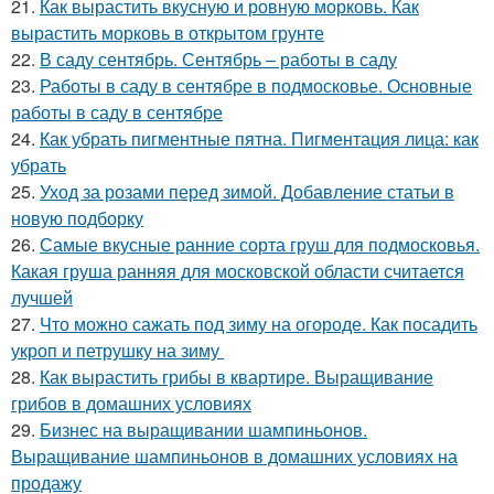
21.
Как вырастить вкусную и ровную морковь. Как
вырастить морковь в открытом грунте
22.
В саду сентябрь. Сентябрь – работы в саду
23.
Работы в саду в сентябре в подмосковье. Основные
работы в саду в сентябре
24.
Как убрать пигментные пятна. Пигментация лица: как
убрать
25.
Уход за розами перед зимой. Добавление статьи в
новую подборку
26.
Самые вкусные ранние сорта груш для подмосковья.
Какая груша ранняя для московской области считается
лучшей
27.
Что можно сажать под зиму на огороде. Как посадить
укроп и петрушку на зиму
28.
Как вырастить грибы в квартире. Выращивание
грибов в домашних условиях
29.
Бизнес на выращивании шампиньонов.
Выращивание шампиньонов в домашних условиях на
продажу