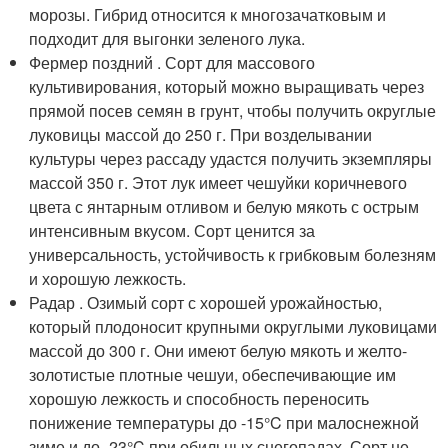
морозы. Гибрид относится к многозачатковым и
подходит для выгонки зеленого лука.
Фермер поздний . Сорт для массового
культивирования, который можно выращивать через
прямой посев семян в грунт, чтобы получить округлые
луковицы массой до 250 г. При возделывании
культуры через рассаду удастся получить экземпляры
массой 350 г. Этот лук имеет чешуйки коричневого
цвета с янтарным отливом и белую мякоть с острым
интенсивным вкусом. Сорт ценится за
универсальность, устойчивость к грибковым болезням
и хорошую лежкость.
Радар . Озимый сорт с хорошей урожайностью,
который плодоносит крупными округлыми луковицами
массой до 300 г. Они имеют белую мякоть и желто-
золотистые плотные чешуи, обеспечивающие им
хорошую лежкость и способность переносить
понижение температуры до -15°C при малоснежной
зиме и до -23°C при обильных снегопадах. Сорт не