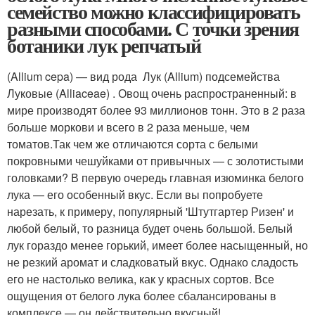
семейство можно классифицировать
разными способами. С точки зрения
ботаники лук репчатый
(Allium cepa) — вид рода Лук (Allium) подсемейства
Луковые (Alliaceae) . Овощ очень распространенный: в
мире производят более 93 миллионов тонн. Это в 2 раза
больше моркови и всего в 2 раза меньше, чем
томатов.Так чем же отличаются сорта с белыми
покровными чешуйками от привычных — с золотистыми
головками? В первую очередь главная изюминка белого
лука — его особенный вкус. Если вы попробуете
нарезать, к примеру, популярный 'Штутгартер Ризен' и
любой белый, то разница будет очень большой. Белый
лук гораздо менее горький, имеет более насыщенный, но
не резкий аромат и сладковатый вкус. Однако сладость
его не настолько велика, как у красных сортов. Все
ощущения от белого лука более сбалансированы в
комплексе — он действительно вкусный!