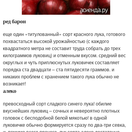
ред барон
еще один «титулованный» сорт красного лука, готового
похвастаться высокой урожайностью (с каждого
квадратного метра не составит труда собрать до трех
килограммов луковиц) и отменным вкусом. средний вес
округлых и чуть приплюснутых луковичек составляет
порядка ста двадцати – ста пятидесяти граммов. и
никаких проблем с хранением такого лука обычно не
возникает!
алеко
превосходный сорт сладкого синего лука! обилие
вкуснейших луковиц – сочных и невероятно плотных
головок с бесподобной белой мякотью! в одной
луковичке обычно формируется сразу по два-три севка,
и, помимо всего прочего, лук сорта алеко достаточно