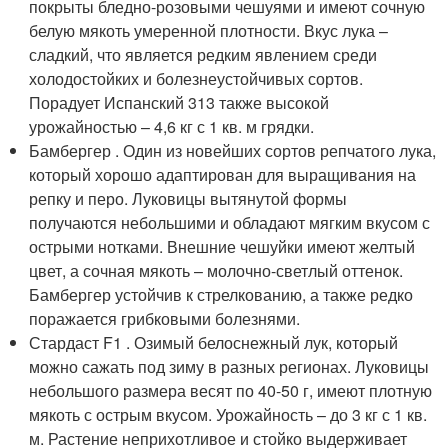
покрыты бледно-розовыми чешуями и имеют сочную
белую мякоть умеренной плотности. Вкус лука –
сладкий, что является редким явлением среди
холодостойких и болезнеустойчивых сортов.
Порадует Испанский 313 также высокой
урожайностью – 4,6 кг с 1 кв. м грядки.
Бамбергер . Один из новейших сортов репчатого лука,
который хорошо адаптирован для выращивания на
репку и перо. Луковицы вытянутой формы
получаются небольшими и обладают мягким вкусом с
острыми нотками. Внешние чешуйки имеют желтый
цвет, а сочная мякоть – молочно-светлый оттенок.
Бамбергер устойчив к стрелкованию, а также редко
поражается грибковыми болезнями.
Стардаст F1 . Озимый белоснежный лук, который
можно сажать под зиму в разных регионах. Луковицы
небольшого размера весят по 40-50 г, имеют плотную
мякоть с острым вкусом. Урожайность – до 3 кг с 1 кв.
м. Растение неприхотливое и стойко выдерживает