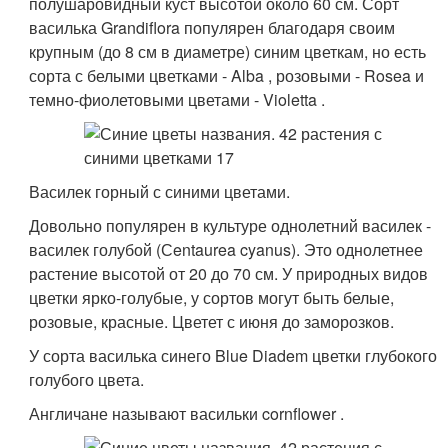
полушаровидный куст высотой около 60 см. Сорт
василька Grandiflora популярен благодаря своим
крупным (до 8 см в диаметре) синим цветкам, но есть
сорта с белыми цветками - Alba , розовыми - Rosea и
темно-фиолетовыми цветами - Violetta .
Василек горный с синими цветами.
Довольно популярен в культуре однолетний василек -
василек голубой (Сentaurea cyanus). Это однолетнее
растение высотой от 20 до 70 см. У природных видов
цветки ярко-голубые, у сортов могут быть белые,
розовые, красные. Цветет с июня до заморозков.
У сорта василька синего Blue Diadem цветки глубокого
голубого цвета.
Англичане называют васильки cornflower .