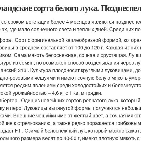
ландские сорта белого лука. Позднеспе
 со сроком вегетации более 4 месяцев являются позднес
нах, где мало солнечного света и теплых дней. Среди них 
ора . Сорт с оригинальной каплеобразной формой, которая 
овицы в среднем составляет от 100 до 120 г. Каждая из ни
ивом. Сама мякоть белоснежная, сочная и хрустящая. Луч
ьтуре из семян, но возможен способ возделывания через лу
анский 313 . Культура плодоносит круглыми луковицами, д
дно-розовыми чешуями и имеют сочную белую мякоть умерен
яется редким явлением среди холодостойких и болезнеуст
окой урожайностью – 4,6 кг с 1 кв. м грядки.
бергер . Один из новейших сортов репчатого лука, котор
ку и перо. Луковицы вытянутой формы получаются неболь
ками. Внешние чешуйки имеют желтый цвет, а сочная мякот
ойчив к стрелкованию, а также редко поражается грибковы
рдаст F1 . Озимый белоснежный лук, который можно сажать
ольшого размера весят по 40-50 г, имеют плотную мякоть с о