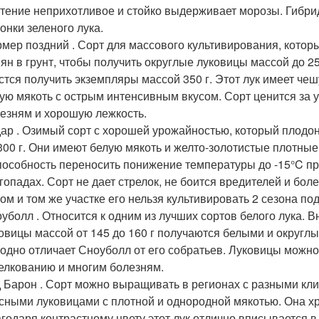
тение неприхотливое и стойко выдерживает морозы. Гибрид
онки зеленого лука.
мер поздний . Сорт для массового культивирования, кото
ян в грунт, чтобы получить округлые луковицы массой до 2
стся получить экземпляры массой 350 г. Этот лук имеет че
ую мякоть с острым интенсивным вкусом. Сорт ценится за 
езням и хорошую лежкость.
ар . Озимый сорт с хорошей урожайностью, который плодо
300 г. Они имеют белую мякоть и желто-золотистые плотн
пособность переносить понижение температуры до -15°C пр
гопадах. Сорт не дает стрелок, не боится вредителей и бол
ом и том же участке его нельзя культивировать 2 сезона по
уболл . Относится к одним из лучших сортов белого лука. 
овицы массой от 145 до 160 г получаются белыми и округлы
одно отличает Сноуболл от его собратьев. Луковицы можно
елкованию и многим болезням.
 Барон . Сорт можно выращивать в регионах с разными кл
сными луковицами с плотной и однородной мякотью. Она хру
годаря контрастному цвету этот лук отлично вписывается 