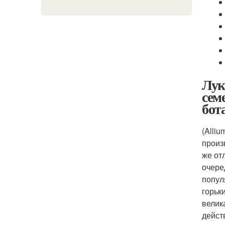
Лук
сем
бот
(Alli
произ
же от
очере
попул
горьк
велик
дейст