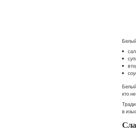
Белый
сал
суп
вто
соу
Белый
кто н
Тради
в изы
Сла