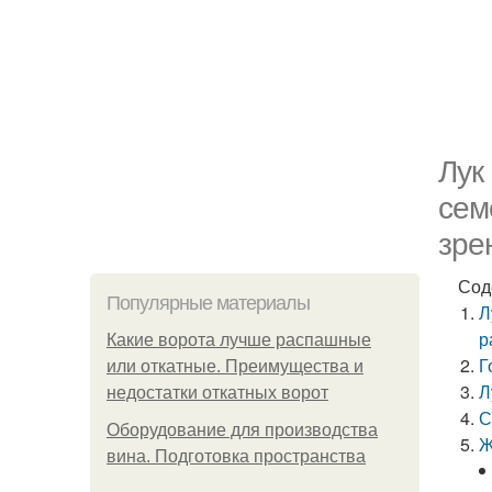
Лук
сем
зре
Сод
Популярные материалы
Л
р
Какие ворота лучше распашные
Г
или откатные. Преимущества и
Л
недостатки откатных ворот
С
Оборудование для производства
Ж
вина. Подготовка пространства