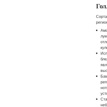
Гол
Сорта
регио
Амф
лук
отл
кул
Исп
бле
явл
выс
Бам
реп
нот
уст
Ста
неб