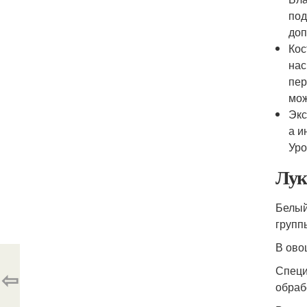
под
доп
Кос
нас
пер
мож
Экс
а и
Уро
Лук
Белый
групп
В ово
Специ
⇦
обраб