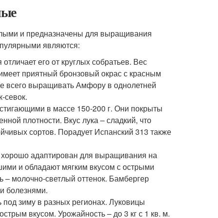
лые
пелыми и предназначены для выращивания
популярными являются:
отличает его от круглых собратьев. Вес
х имеет приятный бронзовый окрас с красным
ше всего выращивать Амфору в однолетней
к-севок.
остигающими в массе 150-200 г. Они покрыты
ной плотности. Вкус лука – сладкий, что
ойчивых сортов. Порадует Испанский 313 также
ый хорошо адаптирован для выращивания на
шими и обладают мягким вкусом с острыми
ь – молочно-светлый оттенок. Бамбергер
ми болезнями.
 под зиму в разных регионах. Луковицы
стрым вкусом. Урожайность – до 3 кг с 1 кв. м.