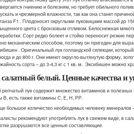
вергается гниению и болезням, но требует обильного поли
ускать и чрезмерной влажности, так как она станет причино
танза F1 . Плодоносит округлыми луковицами массой до 15
ыщенного цвета с бронзовым отливом. Белоснежная мякоть
еработки. Сорт редко болеет и стойко переносит резкие п
но механическим способом, поэтому он пригоден для выра
ибишен . Оригинальный лук голландской селекции, который
ногда и до 800 г. Они имеют округло-вытянутую форму, зол
жайность сорта – до 3-4,3 кг с 1 кв. м. Эксибишен можно хр
 салатный белый. Ценные качества и у
 репчатый лук содержит множество витаминов и полезных 
ы В, есть также витамины С, Е, Н, РР.
ще большое количество необходимых человеку минералов –
алисты рекомендуют употреблять лук в свежем виде, в сал
отке разрушаются все ценные составляющие.