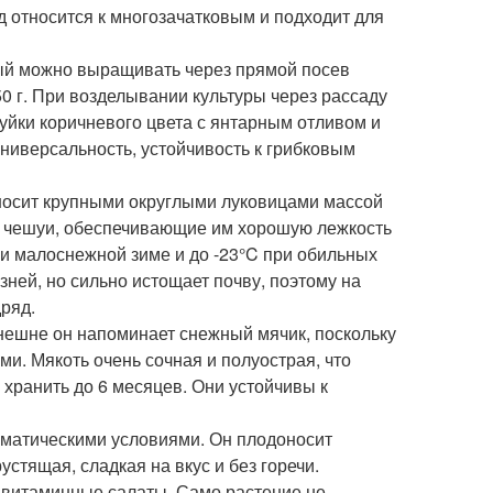
 относится к многозачатковым и подходит для
рый можно выращивать через прямой посев
50 г. При возделывании культуры через рассаду
шуйки коричневого цвета с янтарным отливом и
универсальность, устойчивость к грибковым
носит крупными округлыми луковицами массой
ые чешуи, обеспечивающие им хорошую лежкость
и малоснежной зиме и до -23°C при обильных
езней, но сильно истощает почву, поэтому на
дряд.
Внешне он напоминает снежный мячик, поскольку
ми. Мякоть очень сочная и полуострая, что
 хранить до 6 месяцев. Они устойчивы к
иматическими условиями. Он плодоносит
стящая, сладкая на вкус и без горечи.
в витаминные салаты. Само растение не