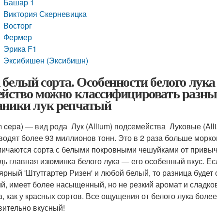
Башар 1
Виктория Скерневицка
Восторг
Фермер
Эрика F1
Эксибишен (Эксибишн)
 белый сорта. Особенности белого лук
ейство можно классифицировать разны
аники лук репчатый
um cepa) — вид рода Лук (Allium) подсемейства Луковые (Al
водят более 93 миллионов тонн. Это в 2 раза больше морков
личаются сорта с белыми покровными чешуйками от привы
дь главная изюминка белого лука — его особенный вкус. Ес
ярный 'Штутгартер Ризен' и любой белый, то разница будет
ий, имеет более насыщенный, но не резкий аромат и сладков
а, как у красных сортов. Все ощущения от белого лука бол
вительно вкусный!