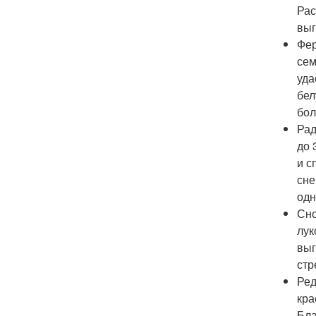
Рас
выг
Фер
сем
уда
бел
бол
Рад
до 
и с
сне
одн
Сно
лук
выг
стр
Ред
кра
Бла