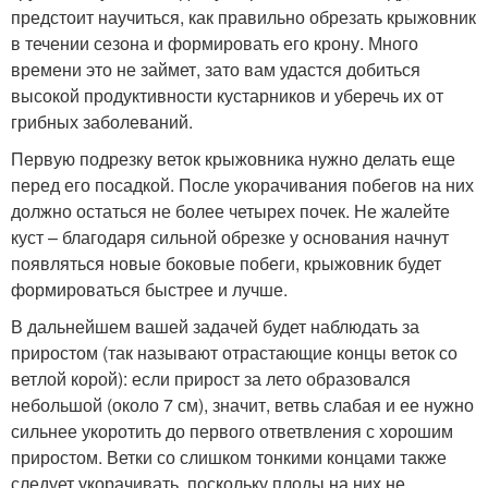
предстоит научиться, как правильно обрезать крыжовник
в течении сезона и формировать его крону. Много
времени это не займет, зато вам удастся добиться
высокой продуктивности кустарников и уберечь их от
грибных заболеваний.
Первую подрезку веток крыжовника нужно делать еще
перед его посадкой. После укорачивания побегов на них
должно остаться не более четырех почек. Не жалейте
куст – благодаря сильной обрезке у основания начнут
появляться новые боковые побеги, крыжовник будет
формироваться быстрее и лучше.
В дальнейшем вашей задачей будет наблюдать за
приростом (так называют отрастающие концы веток со
ветлой корой): если прирост за лето образовался
небольшой (около 7 см), значит, ветвь слабая и ее нужно
сильнее укоротить до первого ответвления с хорошим
приростом. Ветки со слишком тонкими концами также
следует укорачивать, поскольку плоды на них не