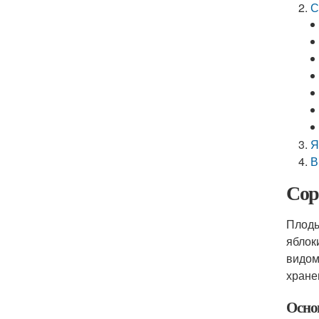
С
Я
В
Сор
Плоды
яблок
видом
хране
Осно