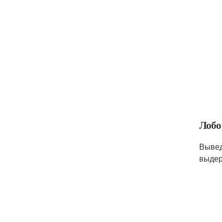
Лобо
Вывед
выдер