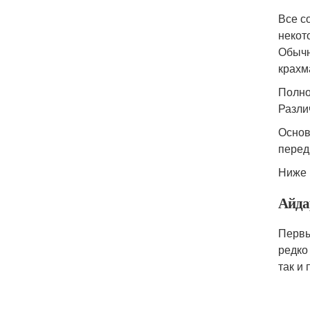
Все с
некот
Обычн
крахм
Полно
Разли
Основ
перед
Ниже 
Айда
Первы
редко
так и