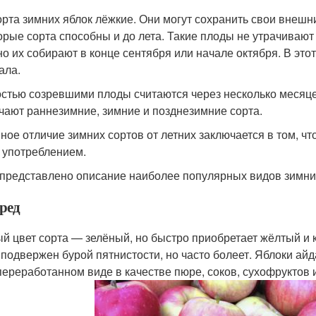
орта зимних яблок лёжкие. Они могут сохранить свои внешн
орые сорта способны и до лета. Такие плоды не утрачивают 
о их собирают в конце сентября или начале октября. В это
ала.
стью созревшими плоды считаются через несколько месяце
чают раннезимние, зимние и позднезимние сорта.
ное отличие зимних сортов от летних заключается в том, ч
 употреблением.
представлено описание наиболее популярных видов зимних
ред
й цвет сорта — зелёный, но быстро приобретает жёлтый и к
 подвержен бурой пятнистости, но часто болеет. Яблоки айд
 переработанном виде в качестве пюре, соков, сухофруктов 