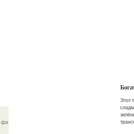
Бога
Этот 
сладк
зелён
⇦
транс