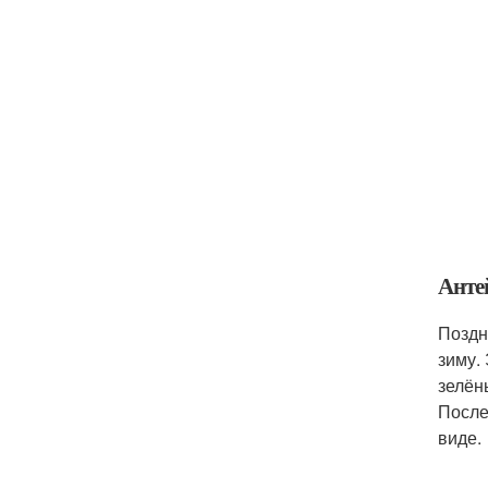
Анте
Поздн
зиму.
зелён
После
виде.