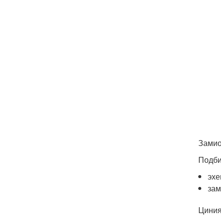
Замио
Подби
эхе
зам
Циния