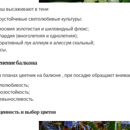
ш высаживают в тени
оустойчивые светолюбивые культуры:
космия золотистая и шиловидный флокс;
лардия (многолетняя и однолетняя);
оративный лук аллиум и алиссум скальный;
сы.
енение балкона
в планах цветник на балконе , при посадке обращают внима
лолюбивость;
озостойкость;
евыносливость.
енность и выбор цветов