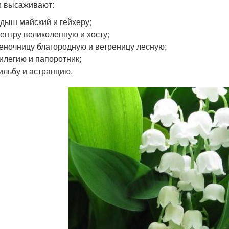
и высаживают:
дыш майский и гейхеру;
ентру великолепную и хосту;
еночницу благородную и ветреницу лесную;
илегию и папоротник;
ильбу и астранцию.