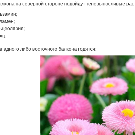
алкона на северной стороне подойдут теневыносливые рас
ьзамин;
ламен;
ьцеолярия;
ющ.
ападного либо восточного балкона годятся: