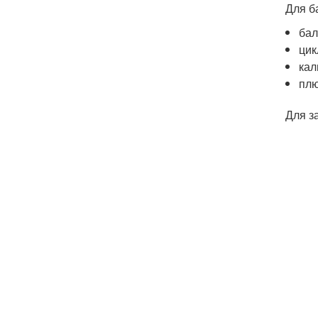
Для б
бал
цик
кал
пл
Для з