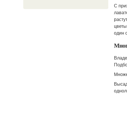
С при
лават
расту
цветы
один 
Мног
Владе
Подбо
Множе
Высад
однол