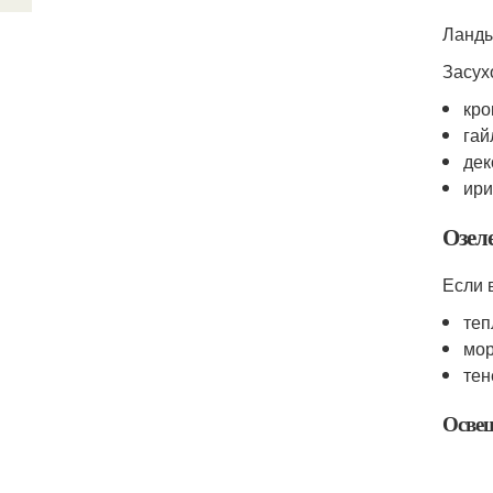
Ланды
Засух
кро
гай
дек
ири
Озел
Если 
теп
мор
тен
Освещ