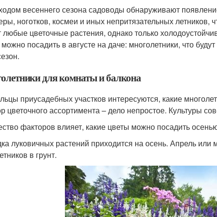
ходом весеннего сезона садоводы обнаруживают появление
еры, ноготков, космеи и иных непритязательных летников,
т любые цветочные растения, однако только холодоустойч
 можно посадить в августе на даче: многолетники, что буду
сезон.
олетники для комнаты и балкона
льцы приусадебных участков интересуются, какие многолет
р цветочного ассортимента – дело непростое. Культуры сов
ство факторов влияет, какие цветы можно посадить осенью 
ка луковичных растений приходится на осень. Апрель или 
етников в грунт.