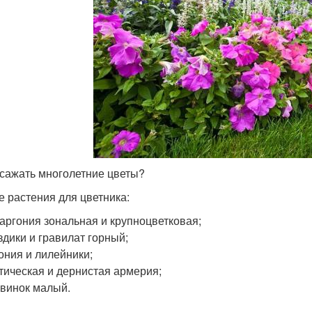
 сажать многолетние цветы?
е растения для цветника:
аргония зональная и крупноцветковая;
здики и гравилат горный;
ония и лилейники;
тическая и дернистая армерия;
винок малый.