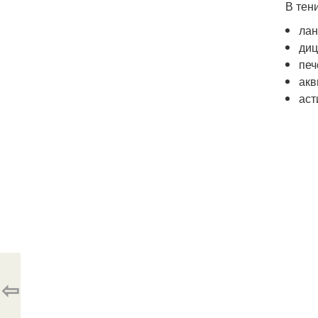
В тен
лан
диц
печ
акв
аст
⇦