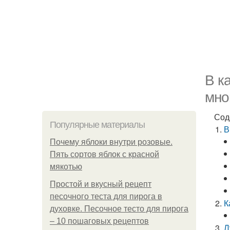
В к
мно
Сод
Популярные материалы
В
Почему яблоки внутри розовые.
Пять сортов яблок с красной
мякотью
Простой и вкусный рецепт
песочного теста для пирога в
К
духовке. Песочное тесто для пирога
– 10 пошаговых рецептов
Л