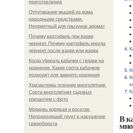
приготовления
Отпугивание мышей из дома
народными средствами.
Неприятный для грызунов аромат
Почему картофель при варке
чернеет. Почему картофель иногда
К
чернеет после варки или жарки
Когда убирать кабачки с грядки на
хранение. Какие сорта кабачков
К
подходят для зимнего хранения
К
к
Хризантемы осенние многолетние.
К
Сорта многолетних садовых
хризантем с фото
Морковь корявая и рогатая.
В к
Неподходящий грунт и нарушение
мно
севооборота