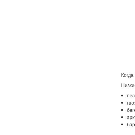
Когда
Низки
пел
гво
бег
арк
бар