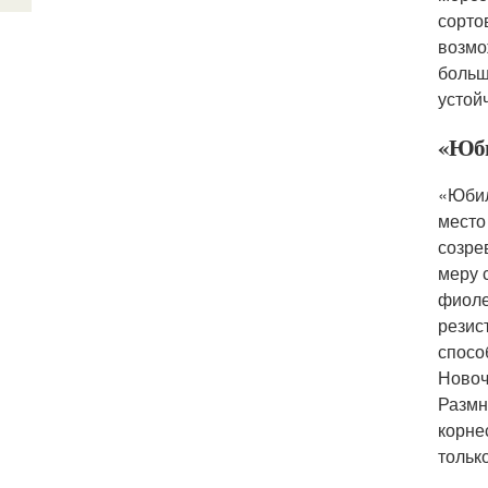
сорто
возмо
больш
устой
«Юби
«Юбил
место
созре
меру 
фиоле
резис
спосо
Новоч
Размн
корне
тольк