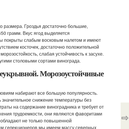
о размера. Гроздья достаточно большие,
50 грамм. Вкус ягод выделяется
годы покрыты слабым восковым налетом и имеют
утствием косточек, достаточно положительной
морозостойкость, слабая устойчивость к засухе.
ругими столовыми сортами винограда.
неукрывной. Морозоустойчивые
ловиям набирают все большую популярность.
ь значительное снижение температуры без
атраты на содержание виноградника и требует от
ижения трудоемкости, они являются фаворитами
⇨
а обладают не только повышенной
иям селекционеров мы имеем массу северных