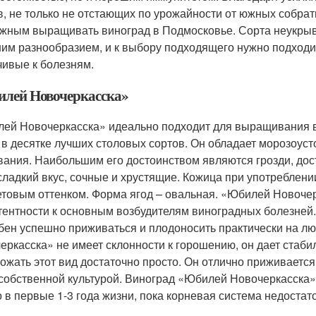
в, не только не отстающих по урожайности от южных собрать
жным выращивать виноград в Подмосковье. Сорта неукрыв
им разнообразием, и к выбору подходящего нужно подходит
чивые к болезням.
лей Новочеркасска»
ей Новочеркасска» идеально подходит для выращивания в 
 в десятке лучших столовых сортов. Он обладает морозоуст
вания. Наибольшим его достоинством являются грозди, дос
сладкий вкус, сочные и хрустящие. Кожица при употреблени
товым оттенком. Форма ягод – овальная. «Юбилей Новоче
тентности к основным возбудителям виноградных болезней.
бен успешно приживаться и плодоносить практически на лю
еркасска» не имеет склонности к горошению, он дает стаби
ожать этот вид достаточно просто. Он отлично приживается к
собственной культурой. Виноград «Юбилей Новочеркасска» 
о в первые 1-3 года жизни, пока корневая система недостат