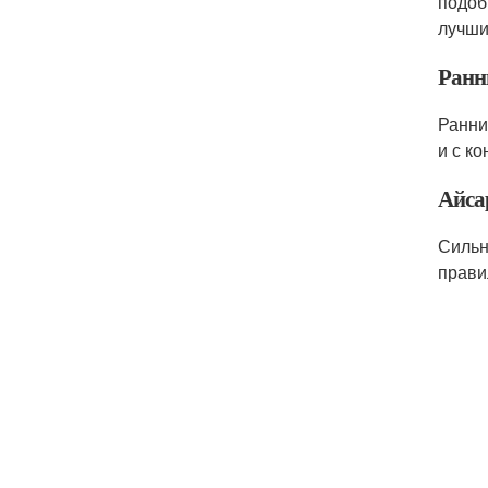
подоб
лучши
Ранн
Ранни
и с к
Айса
Сильн
прави