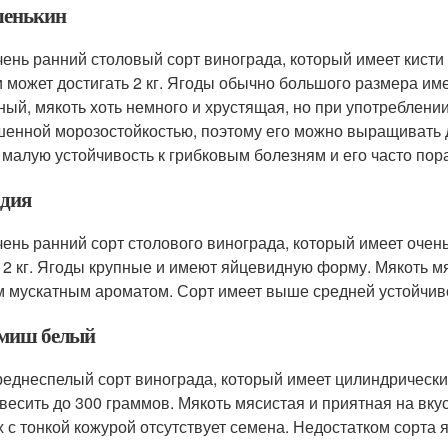
енькин
чень ранний столовый сорт винограда, который имеет кист
и может достигать 2 кг. Ягоды обычно большого размера им
ный, мякоть хоть немного и хрустящая, но при употреблении 
енной морозостойкостью, поэтому его можно выращивать д
 малую устойчивость к грибковым болезням и его часто по
дия
чень ранний сорт столового винограда, который имеет очень
 2 кг. Ягоды крупные и имеют яйцевидную форму. Мякоть мя
м мускатным ароматом. Сорт имеет выше средней устойчиво
миш белый
реднеспелый сорт винограда, который имеет цилиндрически
 весить до 300 граммов. Мякоть мясистая и приятная на вкус
х с тонкой кожурой отсутствует семена. Недостатком сорта 