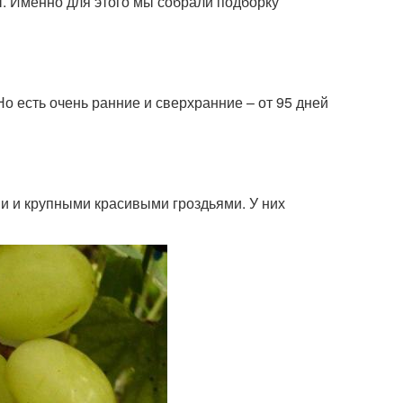
ы. Именно для этого мы собрали подборку
Но есть очень ранние и сверхранние – от 95 дней
 и крупными красивыми гроздьями. У них