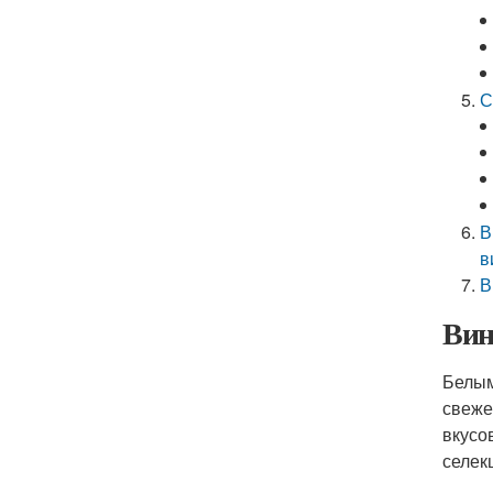
С
В
в
В
Вин
Белым
свеже
вкусо
селек