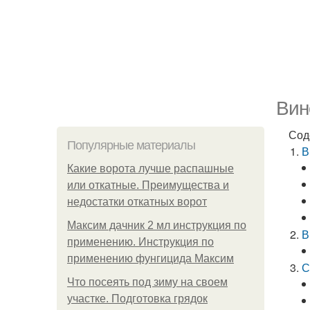
Вин
Сод
Популярные материалы
В
Какие ворота лучше распашные
или откатные. Преимущества и
недостатки откатных ворот
Максим дачник 2 мл инструкция по
В
применению. Инструкция по
применению фунгицида Максим
С
Что посеять под зиму на своем
участке. Подготовка грядок