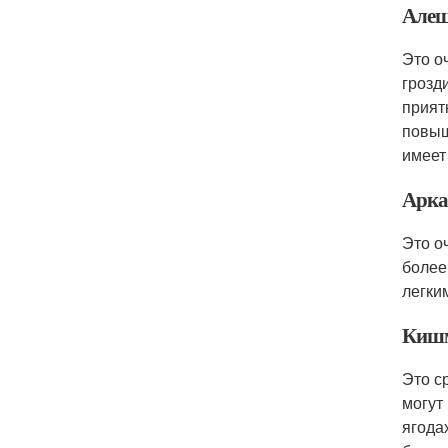
Алеш
Это о
грозд
прият
повыш
имеет
Арка
Это о
более
легки
Киш
Это с
могут
ягода