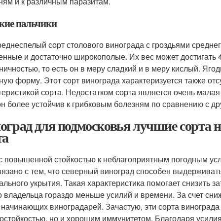
ням и к различным паразитам.
кие пальчики
реднеспелый сорт столового винограда с гроздьями среднег
енные и достаточно широкополые. Их вес может достигать 4
ничностью, то есть он в меру сладкий и в меру кислый. Я
ную форму. Этот сорт винограда характеризуется также отс
теристикой сорта. Недостатком сорта является очень малая 
он более устойчив к грибковым болезням по сравнению с д
оград для подмосковья лучшие сорта 
та
с повышенной стойкостью к неблагоприятным погодным ус
вязано с тем, что северный виноград способен выдерживат
ального укрытия. Такая характеристика помогает снизить з
о владельца гораздо меньше усилий и времени. За счет сн
 начинающих виноградарей. Зачастую, эти сорта виноград
остойкостью, но и хорошим иммунитетом. Благодаря усил