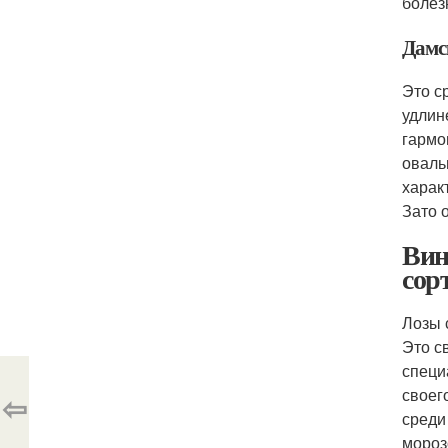
болез
Дамс
Это с
удлин
гармо
оваль
харак
Зато 
Вин
сор
Лозы 
Это с
специ
своег
⇦
среди
мороз