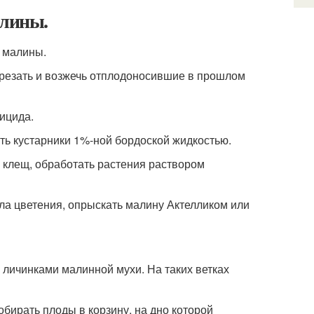
алины.
вырезать и возжечь отплодоносившие в прошлом
ицида.
ть кустарники 1%-ной бордоской жидкостью.
 клещ, обработать растения раствором
ала цветения, опрыскать малину Актелликом или
личинками малинной мухи. На таких ветках
обирать плоды в корзину, на дно которой