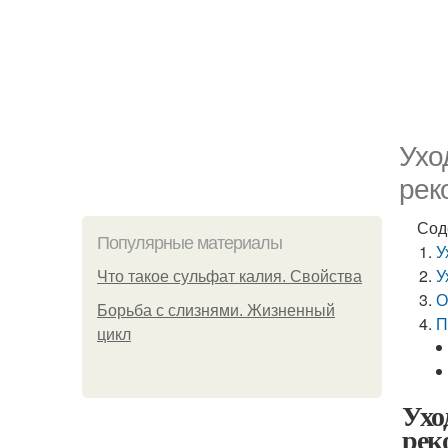
Ухо
рек
Сод
Популярные материалы
У
У
Что такое сульфат калия. Свойства
О
Борьба с слизнями. Жизненный
П
цикл
Ухо
рек