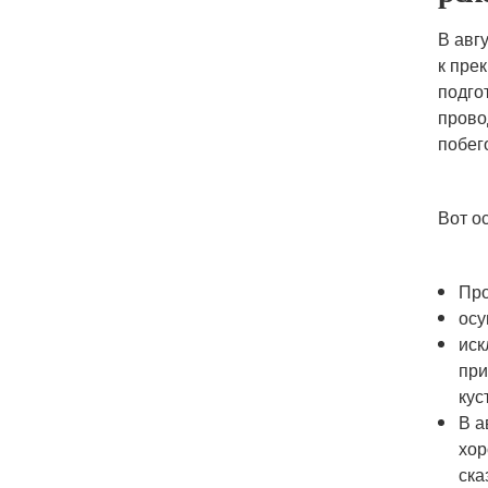
В авг
к пре
подго
прово
побег
Вот о
Про
осу
иск
при
кус
В а
хор
ска