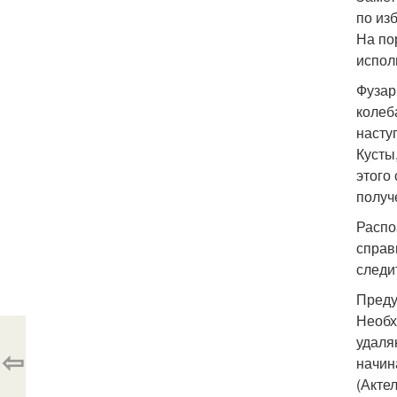
по из
На по
испол
Фузар
колеб
насту
Кусты
этого
получ
Распо
справ
следи
Преду
Необх
удаля
⇦
начин
(Акте