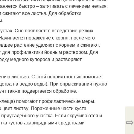
аняется быстро – затягивать с лечением нельзя.
и сжигают все листья. Для обработки
ы.
стах. Оно появляется вследствие резких
ачинается поражение с корня, после чего
левшее растение удаляют с корнем и сжигают.
т для профилактики йодным раствором. Для
лодку медного купороса и растворяют
нию листьев. С этой неприятностью помогает
едства на ведро воды). При опрыскивании нужно
рунт также подвергается обработке.
 клеща) помогают профилактические меры.
 цвет листву. Пораженные части куста
 приусадебного участка. Если скручиваются и
⇨
тка кустов акарицидными средствами