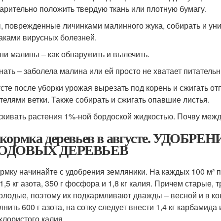
арительно положить твердую ткань или плотную бумагу.
, поврежденные личинками малинного жука, собирать и уни
аками вирусных болезней.
ни малины – как обнаружить и вылечить.
знать – заболела малина или ей просто не хватает питател
усте после уборки урожая вырезать под корень и сжигать 
телями ветки. Также собирать и сжигать опавшие листья.
кивать растения 1%-ной бордоской жидкостью. Почву межд
кормка деревьев в августе. УДОБ
ОДОВЫХ ДЕРЕВЬЕВ
рмку начинайте с удобрения земляники. На каждых 100 м² п
 1,5 кг азота, 350 г фосфора и 1,8 кг калия. Причем старые
олодые, поэтому их подкармливают дважды – весной и в кон
нить 600 г азота, на сотку следует внести 1,4 кг карбамида 
 хлористого калия.