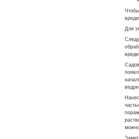
Чтобы
вреди
Для э
Следу
обраб
вреди
Садов
появл
начал
ведре
Нанес
часты
пораж
раств
можно
Замет