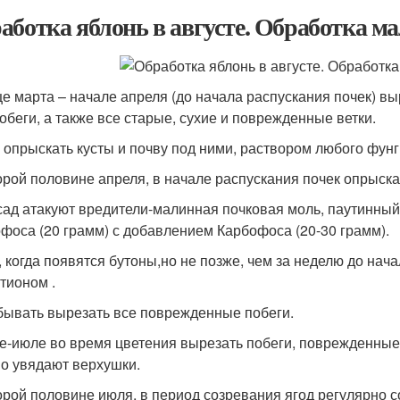
аботка яблонь в августе. Обработка м
це марта – начале апреля (до начала распускания почек) 
побеги, а также все старые, сухие и поврежденные ветки.
 опрыскать кусты и почву под ними, раствором любого фунг
орой половине апреля, в начале распускания почек опрыска
сад атакуют вредители-малинная почковая моль, паутинный
фоса (20 грамм) с добавлением Карбофоса (20-30 грамм).
, когда появятся бутоны,но не позже, чем за неделю до нач
тионом .
бывать вырезать все поврежденные побеги.
е-июле во время цветения вырезать побеги, поврежденные 
о увядают верхушки.
орой половине июля, в период созревания ягод регулярно с