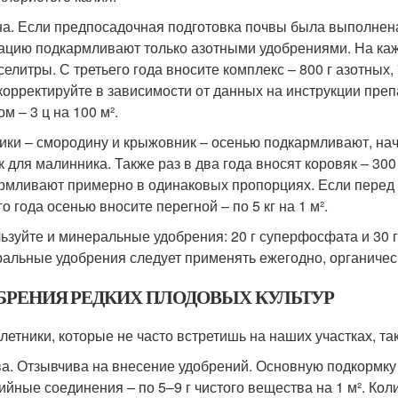
а. Если предпосадочная подготовка почвы была выполнена 
ацию подкармливают только азотными удобрениями. На кажд
г селитры. С третьего года вносите комплекс – 800 г азотны
 корректируйте в зависимости от данных на инструкции преп
м – 3 ц на 100 м².
ики – смородину и крыжовник – осенью подкармливают, начи
к для малинника. Также раз в два года вносят коровяк – 300
рмливают примерно в одинаковых пропорциях. Если перед п
о года осенью вносите перегной – по 5 кг на 1 м².
ьзуйте и минеральные удобрения: 20 г суперфосфата и 30 
альные удобрения следует применять ежегодно, органическ
БРЕНИЯ РЕДКИХ ПЛОДОВЫХ КУЛЬТУР
летники, которые не часто встретишь на наших участках, т
а. Отзывчива на внесение удобрений. Основную подкормку
ийные соединения – по 5–9 г чистого вещества на 1 м². Кол