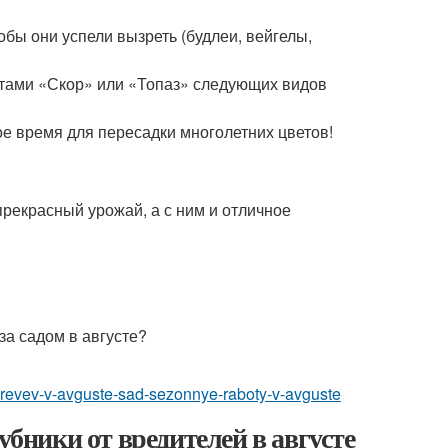
бы они успели вызреть (будлеи, вейгелы,
атами «Скор» или «Топаз» следующих видов
ое время для пересадки многолетних цветов!
рекрасный урожай, а с ним и отличное
-derevev-v-avguste-sad-sezonnye-raboty-v-avguste
убники от вредителей в августе