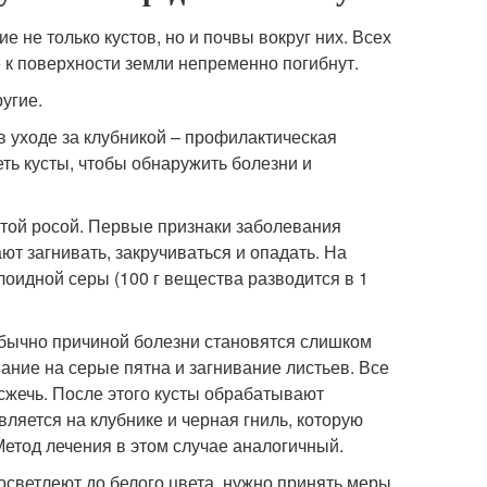
 не только кустов, но и почвы вокруг них. Всех
 к поверхности земли непременно погибнут.
угие.
в уходе за клубникой – профилактическая
ть кусты, чтобы обнаружить болезни и
стой росой. Первые признаки заболевания
ют загнивать, закручиваться и опадать. На
оидной серы (100 г вещества разводится в 1
Обычно причиной болезни становятся слишком
ние на серые пятна и загнивание листьев. Все
 сжечь. После этого кусты обрабатывают
вляется на клубнике и черная гниль, которую
Метод лечения в этом случае аналогичный.
посветлеют до белого цвета, нужно принять меры