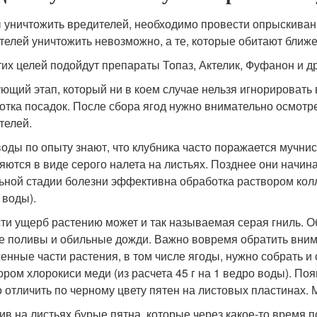
 уничтожить вредителей, необходимо провести опрыскивание
телей уничтожить невозможно, а те, которые обитают ближе
тих целей подойдут препараты Топаз, Актелик, Фуфанон и др
ющий этап, который ни в коем случае нельзя игнорировать 
отка посадок. После сбора ягод нужно внимательно осмотре
телей.
оды по опыту знают, что клубника часто поражается мучни
яются в виде серого налета на листьях. Позднее они начина
ьной стадии болезни эффективна обработка раствором колл
 воды).
ти ущерб растению может и так называемая серая гниль. 
е поливы и обильные дожди. Важно вовремя обратить внима
енные части растения, в том числе ягоды, нужно собрать и
ором хлорокиси меди (из расчета 45 г на 1 ведро воды). Поя
 отличить по черному цвету пятен на листовых пластинах. 
ив на листьях бурые пятна, которые через какое-то время 