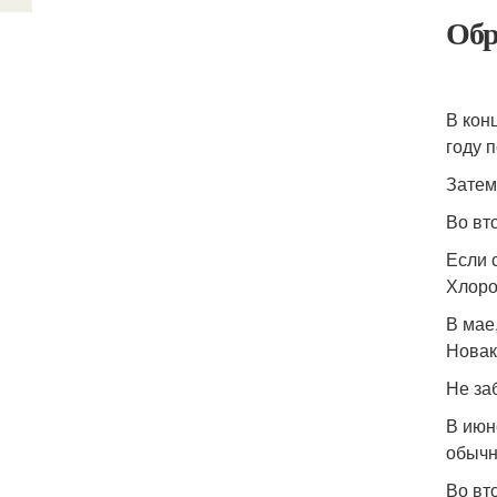
Обр
В кон
году 
Затем
Во вт
Если 
Хлоро
В мае
Новак
Не за
В июн
обычн
Во вт