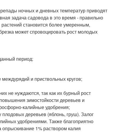
перепады ночных и дневных температур приводят
вная задача садовода в это время - правильно
в растений становится более умеренным,
обрезка может спровоцировать рост молодых
данный период:
е междурядий и приствольных кругов;
их не нуждаются, так как их бурный рост
я повышения зимостойкости деревьев и
 фосфорно-калийные удобрения;
 плодовых деревьев (яблонь, груш). Залог
алийных удобрениями. Также благоприятно
да опрыскивание 1% раствором калия