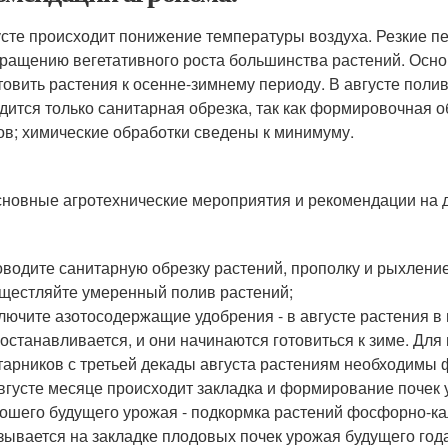
усте происходит понижение температуры воздуха. Резкие 
кращению вегетативного роста большинства растений. Осно
товить растения к осенне-зимнему периоду. В августе поли
дится только санитарная обрезка, так как формировочная 
ов; химические обработки сведены к минимуму.
сновные агротехнические мероприятия и рекомендации на 
водите санитарную обрезку растений, прополку и рыхлени
щестляйте умеренный полив растений;
лючите азотосодержащие удобрения - в августе растения в н
останавливается, и они начинаются готовиться к зиме. Дл
тарников с третьей декады августа растениям необходимы
вгусте месяце происходит закладка и формирование почек у
ошего будущего урожая - подкормка растений фосфорно-к
зывается на закладке плодовых почек урожая будущего го