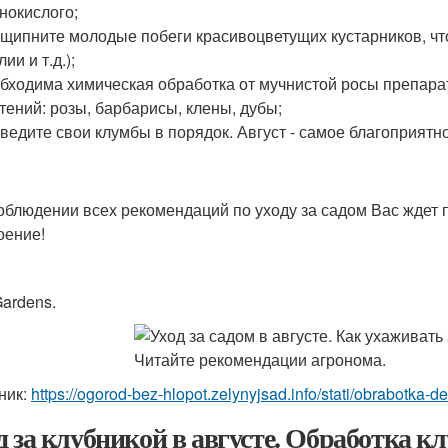
нокислого;
щипните молодые побеги красивоцветущих кустарников, что
лии и т.д.);
бходима химическая обработка от мучнистой росы препар
тений: розы, барбарисы, клены, дубы;
ведите свои клумбы в порядок. Август - самое благоприятн
облюдении всех рекомендаций по уходу за садом Вас ждет п
оение!
ardens.
ник:
https://ogorod-bez-hlopot.zelynyjsad.info/stati/obrabotka
д за клубникой в августе. Обработка кл