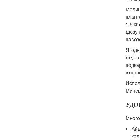
Малин
плант
1,5 к
(дозу
навозо
Ягодн
же, ка
подка
второг
Испол
Минер
УДО
Много
Айв
кал