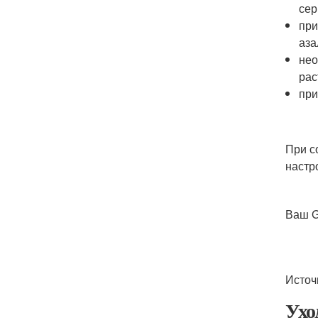
сер
при
аза
нео
рас
при
При с
настр
Ваш G
Источ
Ухо