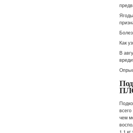
предв
Ягоды
призн
Болез
Как у
В авг
вреди
Опрыс
Под
ПЛ
Подко
всего
чем м
воспол
1,1 кг