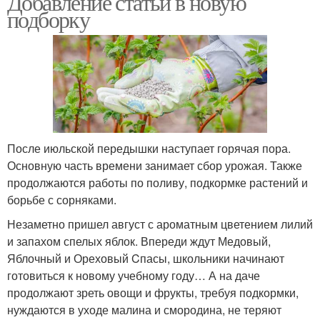
Добавление статьи в новую
подборку
Дерева в сентябре
Дерева в саду
Полив для деревьев
Огород в августе
После июльской передышки наступает горячая пора.
Основную часть времени занимает сбор урожая. Также
продолжаются работы по поливу, подкормке растений и
борьбе с сорняками.
Уход за плодовыми
Кустарники в августе
Незаметно пришел август с ароматным цветением лилий
деревьями
и запахом спелых яблок. Впереди ждут Медовый,
Яблочный и Ореховый Cпасы, школьники начинают
готовиться к новому учебному году… А на даче
Удобрения для
продолжают зреть овощи и фрукты, требуя подкормки,
Работы в августе
плодовых деревьев
нуждаются в уходе малина и смородина, не теряют