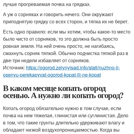
лучше прогреваемая почва на грядках.
А уж о сорняках и говорить нечего. Они окружают
приподнятую грядку со всех сторон, и тяпка их не берет.
Есть одно правило: если мы хотим, чтобы какое-то место
было чисто от сорняков, то это должна быть просто
ровная земля. На ней очень просто, не нагибаясь,
смахнуть сорняк тяпкой. Обычно подчистка тяпкой раз в
две-три недели избавляет от сорняков.
Источник:
https://ogorod.zelynyjsad.info/stati/nuzhno-li-
osenyu-perekapyvat-ogorod-kopat-ili-ne-kopat
В каком месяце копать огород
осенью. А нужно ли копать огород?
Копать огород обязательно нужно в том случае, если
почва на нем тяжелая, глинистая или суглинистая. Дело
в том, что такие грунты длительно удерживают влагу и
обладают низкой воздухопроницаемостью. Когда вы