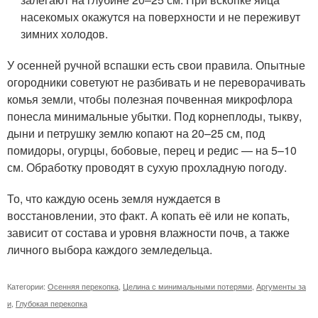
насекомых окажутся на поверхности и не переживут
зимних холодов.
У осенней ручной вспашки есть свои правила. Опытные
огородники советуют не разбивать и не переворачивать
комья земли, чтобы полезная почвенная микрофлора
понесла минимальные убытки. Под корнеплоды, тыкву,
дыни и петрушку землю копают на 20–25 см, под
помидоры, огурцы, бобовые, перец и редис — на 5–10
см. Обработку проводят в сухую прохладную погоду.
То, что каждую осень земля нуждается в
восстановлении, это факт. А копать её или не копать,
зависит от состава и уровня влажности почв, а также
личного выбора каждого земледельца.
Категории:
Осенняя перекопка
,
Целина с минимальными потерями
,
Аргументы за
и
,
Глубокая перекопка