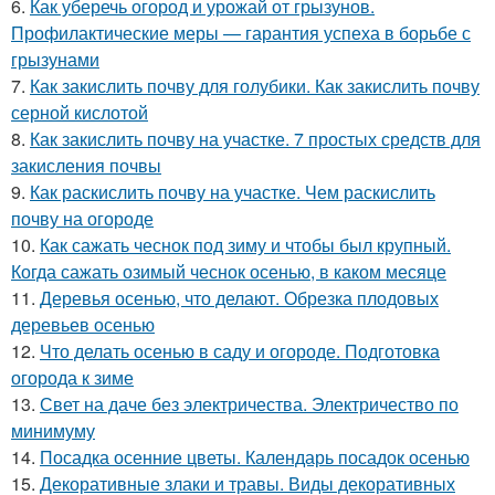
6.
Как уберечь огород и урожай от грызунов.
Профилактические меры — гарантия успеха в борьбе с
грызунами
7.
Как закислить почву для голубики. Как закислить почву
серной кислотой
8.
Как закислить почву на участке. 7 простых средств для
закисления почвы
9.
Как раскислить почву на участке. Чем раскислить
почву на огороде
10.
Как сажать чеснок под зиму и чтобы был крупный.
Когда сажать озимый чеснок осенью, в каком месяце
11.
Деревья осенью, что делают. Обрезка плодовых
деревьев осенью
12.
Что делать осенью в саду и огороде. Подготовка
огорода к зиме
13.
Свет на даче без электричества. Электричество по
минимуму
14.
Посадка осенние цветы. Календарь посадок осенью
15.
Декоративные злаки и травы. Виды декоративных