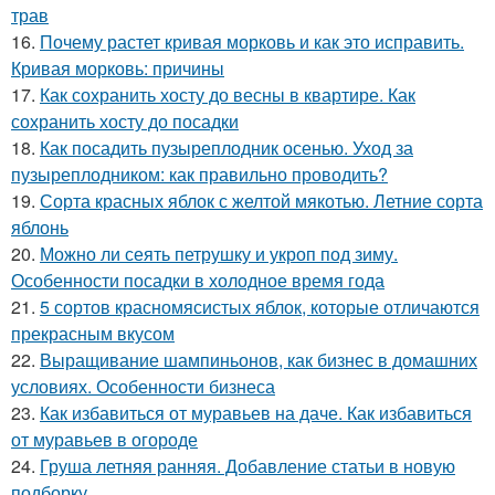
трав
16.
Почему растет кривая морковь и как это исправить.
Кривая морковь: причины
17.
Как сохранить хосту до весны в квартире. Как
сохранить хосту до посадки
18.
Как посадить пузыреплодник осенью. Уход за
пузыреплодником: как правильно проводить?
19.
Сорта красных яблок с желтой мякотью. Летние сорта
яблонь
20.
Можно ли сеять петрушку и укроп под зиму.
Особенности посадки в холодное время года
21.
5 сортов красномясистых яблок, которые отличаются
прекрасным вкусом
22.
Выращивание шампиньонов, как бизнес в домашних
условиях. Особенности бизнеса
23.
Как избавиться от муравьев на даче. Как избавиться
от муравьев в огороде
24.
Груша летняя ранняя. Добавление статьи в новую
подборку