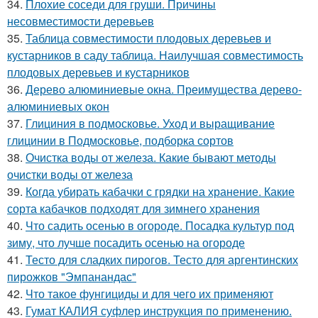
34.
Плохие соседи для груши. Причины
несовместимости деревьев
35.
Таблица совместимости плодовых деревьев и
кустарников в саду таблица. Наилучшая совместимость
плодовых деревьев и кустарников
36.
Дерево алюминиевые окна. Преимущества дерево-
алюминиевых окон
37.
Глициния в подмосковье. Уход и выращивание
глицинии в Подмосковье, подборка сортов
38.
Очистка воды от железа. Какие бывают методы
очистки воды от железа
39.
Когда убирать кабачки с грядки на хранение. Какие
сорта кабачков подходят для зимнего хранения
40.
Что садить осенью в огороде. Посадка культур под
зиму, что лучше посадить осенью на огороде
41.
Тесто для сладких пирогов. Тесто для аргентинских
пирожков "Эмпанандас"
42.
Что такое фунгициды и для чего их применяют
43.
Гумат КАЛИЯ суфлер инструкция по применению.