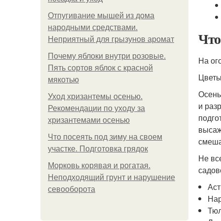
Отпугивание мышей из дома
народными средствами.
Что
Неприятный для грызунов аромат
Почему яблоки внутри розовые.
На ог
Пять сортов яблок с красной
Цвет
мякотью
Осень
Уход хризантемы осенью.
и раз
Рекомендации по уходу за
подго
хризантемами осенью
высаж
Что посеять под зиму на своем
смеша
участке. Подготовка грядок
Не вс
Морковь корявая и рогатая.
садов
Неподходящий грунт и нарушение
Ас
севооборота
На
Тю