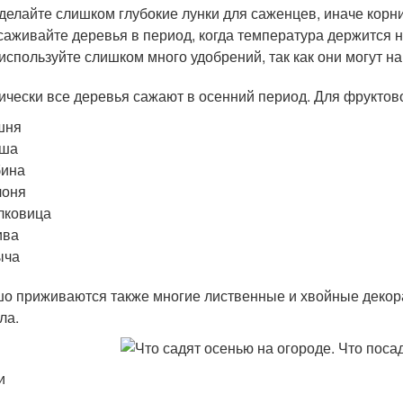
делайте слишком глубокие лунки для саженцев, иначе корн
аживайте деревья в период, когда температура держится на
используйте слишком много удобрений, так как они могут 
ически все деревья сажают в осенний период. Для фруктово
шня
уша
бина
лоня
лковица
ива
ыча
о приживаются также многие лиственные и хвойные декора
ла.
и