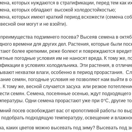
ена, которых нуждаются в стратификации, перед тем как и
ена, которых обладают высокой холодостойкостью;
ена, которых имеют краткий период всхожести (семена со
 весной они могут и не взойти).
 преимущества подзимнего посева? Высеяв семена в октяб
дного времени для других дел. Растения, которые были посе
тают более крепкими, реже болеют и повреждаются вредит
ятные погодные условия им не наносят вреда. К тому же, п
ификации в условиях холодильника. Эти растения, в отличи
ывают нехватки влаги, особенно в период прорастания. Слу
ание семян, погодные условия не позволяют нам выйти в 
. К тому же, весной случается засуха или резкое потеплени
ести семян. Семена, посеянные осенью, ждут подходящего 
мпературы. Одни семена прорастают уже при 0°С, другие то
мний посев освобождает вас от кропотливой работы по вы
 подобрать подходящую температуру, освещение и влажнос
а, каких цветов можно высевать под зиму? Высевать под з