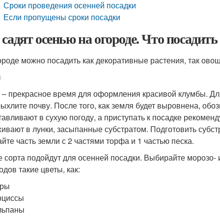
Сроки проведения осенней посадки
Если пропущены сроки посадки
 садят осенью на огороде. Что посадить
ороде можно посадить как декоративные растения, так ово
ы
 – прекрасное время для оформления красивой клумбы. Дл
рыхлите почву. После того, как земля будет выровнена, обо
тавливают в сухую погоду, а приступать к посадке рекомен
ивают в лунки, засыпанные субстратом. Подготовить субстр
йте часть земли с 2 частями торфа и 1 частью песка.
е сорта подойдут для осенней посадки. Выбирайте морозо- 
одов такие цветы, как:
тры
рциссы
льпаны