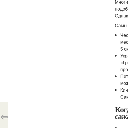
Многи
подоб
Однак
Самым
Чес
мес
5 с
Укр
«Гр
про
Пет
мож
Кин
Сам
Ког
⇦
саж