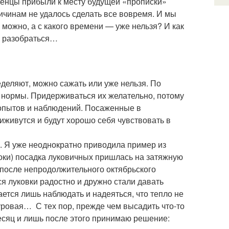
женцы прибыли к месту будущей «прописки»
ичинам не удалось сделать все вовремя. И мы
можно, а с какого времени — уже нельзя? И как
м разобраться…
деляют, можно сажать или уже нельзя. По
 нормы. Придерживаться их желательно, потому
т опытов и наблюдений. Посаженные в
живутся и будут хорошо себя чувствовать в
у. Я уже неоднократно приводила пример из
оки) посадка луковичных пришлась на затяжную
а после непродолжительного октябрьского
 луковки радостно и дружно стали давать
ается лишь наблюдать и надеяться, что тепло не
суровая… С тех пор, прежде чем высадить что-то
есяц и лишь после этого принимаю решение: