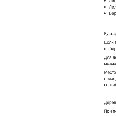
Ла
Ли
Ба
Куста
Если 
выбир
Для д
можже
Место
прихо
сентя
Дерев
При п