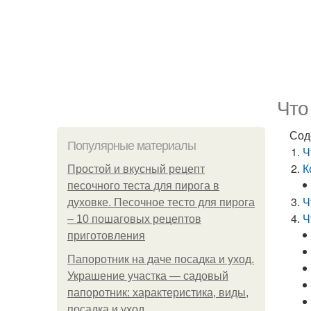
Что
Сод
Популярные материалы
Ч
К
Простой и вкусный рецепт
песочного теста для пирога в
Ч
духовке. Песочное тесто для пирога
Ч
– 10 пошаговых рецептов
приготовления
Папоротник на даче посадка и уход.
Украшение участка — садовый
папоротник: характеристика, виды,
посадка и уход