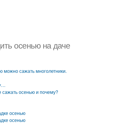
дить осенью на даче
ью можно сажать многолетники.
му…
е сажать осенью и почему?
адке осенью
адке осенью