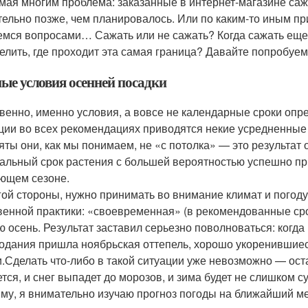
мая многим проблема: заказанные в интернет-магазине са
тельно позже, чем планировалось. Или по каким-то иным пр
емся вопросами… Сажать или не сажать? Когда сажать еще 
елить, где проходит эта самая граница? Давайте попробуе
ые условия осенней посадки
венно, именно условия, а вовсе не календарные сроки опре
ции во всех рекомендациях приводятся некие усредненные
зяты они, как мы понимаем, не «с потолка» — это результа
альный срок растения с большей вероятностью успешно при
ющем сезоне.
гой стороны, нужно принимать во внимание климат и погод
венной практики: «своевременная» (в рекомендованные ср
ю осень. Результат заставил серьезно поволноваться: когд
одания пришла ноябрьская оттепель, хорошо укоренившиеся
и.Сделать что-либо в такой ситуации уже невозможно — ост
ется, и снег выпадет до морозов, и зима будет не слишком 
иму, я внимательно изучаю прогноз погоды на ближайший м