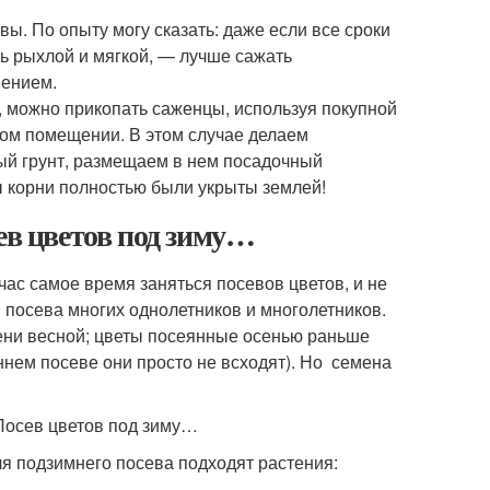
ы. По опыту могу сказать: даже если все сроки
ь рыхлой и мягкой, — лучше сажать
нением.
, можно прикопать саженцы, используя покупной
плом помещении. В этом случае делаем
ый грунт, размещаем в нем посадочный
ы корни полностью были укрыты землей!
ев цветов под зиму…
час самое время заняться посевов цветов, и не
 посева многих однолетников и многолетников.
ени весной; цветы посеянные осенью раньше
ннем посеве они просто не всходят). Но семена
я подзимнего посева подходят растения: