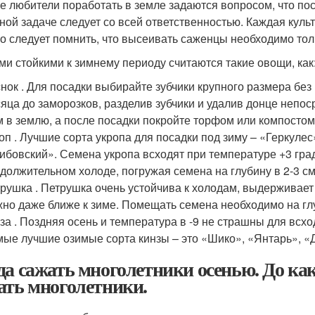
е любители поработать в земле задаются вопросом, что пос
ной задаче следует со всей ответственностью. Каждая культ
о следует помнить, что высеивать саженцы необходимо толь
и стойкими к зимнему периоду считаются такие овощи, как
нок . Для посадки выбирайте зубчики крупного размера бе
яца до заморозков, разделив зубчики и удалив донце непос
м в землю, а после посадки покройте торфом или компостом
оп . Лучшие сорта укропа для посадки под зиму – «Геркулес
ибовский». Семена укропа всходят при температуре +3 гра
должительном холоде, погружая семена на глубину в 2-3 см
рушка . Петрушка очень устойчива к холодам, выдерживает м
но даже ближе к зиме. Помещать семена необходимо на глуб
за . Поздняя осень и температура в -9 не страшны для всход
ые лучшие озимые сорта кинзы – это «Шико», «Янтарь», «Д
да сажать многолетники осенью. До ка
ать многолетники.