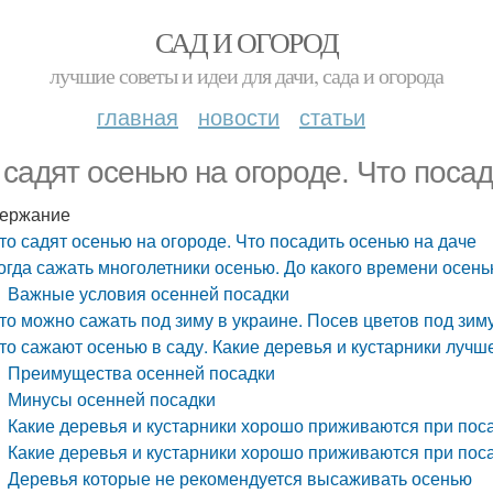
САД И ОГОРОД
лучшие советы и идеи для дачи, сада и огорода
главная
новости
статьи
 садят осенью на огороде. Что поса
ержание
то садят осенью на огороде. Что посадить осенью на даче
огда сажать многолетники осенью. До какого времени осен
Важные условия осенней посадки
то можно сажать под зиму в украине. Посев цветов под зи
то сажают осенью в саду. Какие деревья и кустарники лучш
Преимущества осенней посадки
Минусы осенней посадки
Какие деревья и кустарники хорошо приживаются при пос
Какие деревья и кустарники хорошо приживаются при пос
Деревья которые не рекомендуется высаживать осенью