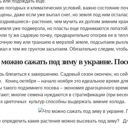
ь или подождать еще.
о погодных и климатических условий, важно состояние почв
щены, даже если уже выпал снег, но земля под ним осталас
озднившиеся» растения, чем мучить их долгим зимним хра
земля уже подмерзла, но пласты еще поднимаются лопатой
 или ту же садовую почву, предварительно отогрев ее в те
очную яму или траншею в мерзлой земле, подсыпаем рыхл
иал и тем же грунтом засыпаем. Обязательно следим, чтоб
 можно сажать под зиму в украине. Пос
рь близиться к завершению. Садовый сезон окончен, но сей
о. Конец октября – начало ноября это идеальное время для
 такого подзимнего посева – экономия драгоценного врем
тают; многие семена нуждаются в стратификации (при весе
ех цветочных культур способны выдержать зимние холода.
е определить какие растения можно высевать под зиму? Дл