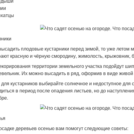
ндыши
лии
рхатцы
рники
высадить плодовые кустарники перед зимой, то уже летом 
ают красную и чёрную смородину, жимолость, крыжовник, б
екорирования территории земельного участка подойдут шип
вельник. Их можно высадить в ряд, оформив в виде живой 
 для кустарников выбирайте солнечное и недоступное для с
диться в период после опадения листьев, но до наступлен
бре.
ья
осадке деревьев осенью вам помогут следующие советы: