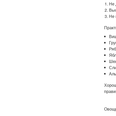
Не 
Выс
Не 
Практ
Ви
Гр
Ря
Яб
Ше
Сл
Ал
Хорош
прави
Овощ