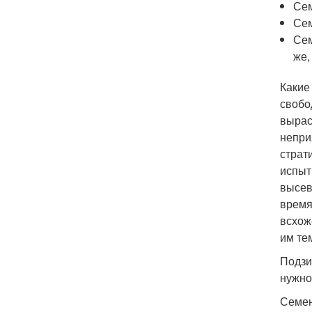
Сем
Сем
Сем
же,
Какие
свобо
вырас
непри
страт
испыт
высев
время
всхож
им те
Подзи
нужно
Семен