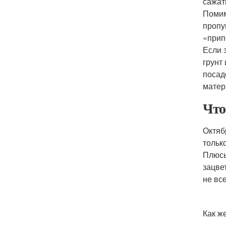
сажат
Помим
пропу
«прип
Если 
грунт
посад
матер
Что
Октяб
тольк
Плюсы
зацве
не вс
Как ж