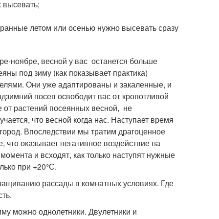
х высевать;
бранные летом или осенью нужно высевать сразу
ре-ноябре, весной у вас останется больше
яны под зиму (как показывает практика)
елями. Они уже адаптированы и закаленные, и
одзимний посев освободит вас от кропотливой
е от растений посеянных весной, не
чается, что весной когда нас. Наступает время
огород. Впоследствии мы тратим драгоценное
е, что оказывает негативное воздействие на
момента и всходят, как только наступят нужные
лько при +20°С.
ращиванию рассады в комнатных условиях. Где
ть.
иму можно однолетники. Двулетники и