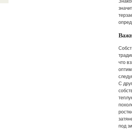
Знако
значи
терза
опред
Важн
Собст
тради
что в
оптим
следу
С дру
собст
теплу
похол
ростк
затян
под з