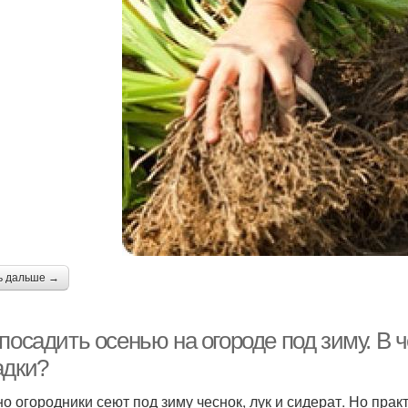
ь дальше →
 посадить осенью на огороде под зиму. В
адки?
о огородники сеют под зиму чеснок, лук и сидерат. Но прак