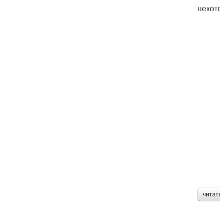
некот
читат