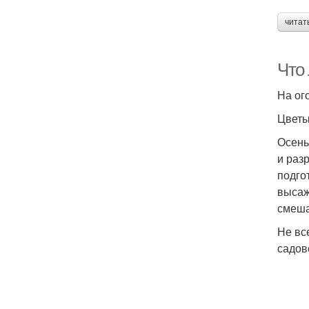
читат
Что
На ог
Цвет
Осень
и раз
подго
высаж
смеша
Не вс
садов