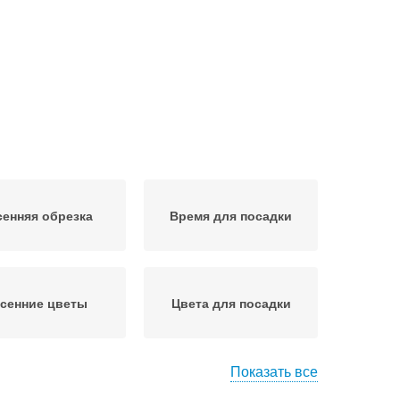
енняя обрезка
Время для посадки
сенние цветы
Цвета для посадки
Показать все
сенние семены
Позднеосенний посадка