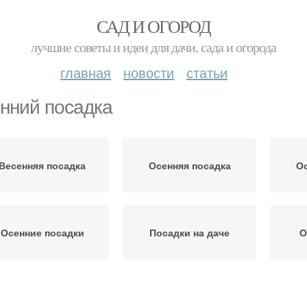
САД И ОГОРОД
лучшие советы и идеи для дачи, сада и огорода
главная
новости
статьи
нний посадка
Весенняя посадка
Осенняя посадка
Ос
Осенние посадки
Посадки на даче
О
Рекомендации по
ерева для посадки
О