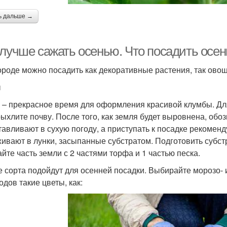
ь дальше →
 лучше сажать осенью. Что посадить осен
ороде можно посадить как декоративные растения, так ово
ы
 – прекрасное время для оформления красивой клумбы. Дл
рыхлите почву. После того, как земля будет выровнена, обо
тавливают в сухую погоду, а приступать к посадке рекомен
ивают в лунки, засыпанные субстратом. Подготовить субстр
йте часть земли с 2 частями торфа и 1 частью песка.
е сорта подойдут для осенней посадки. Выбирайте морозо- 
одов такие цветы, как: