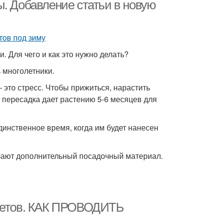
ы. Добавление статьи в новую
и для посадки
Посадки под зиму
 Для чего и как это нужно делать?
 многолетники.
 это стресс. Чтобы прижиться, нарастить
ования к посадке
Весенний посадка
 пересадка дает растению 5-6 месяцев для
единственное время, когда им будет нанесен
осадка в лунки
Осенний посев
чают дополнительный посадочный материал.
енние культуры
Успешная посадка
цветов. КАК ПРОВОДИТЬ