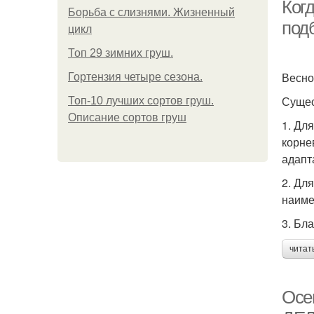
Ког
Борьба с слизнями. Жизненный
под
цикл
Во
Топ 29 зимних груш.
Весно
Гортензия четыре сезона.
Сущес
Топ-10 лучших сортов груш.
Описание сортов груш
1. Дл
корне
адапт
2. Дл
наиме
3. Бл
читат
П
Осе