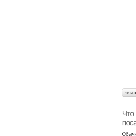
читат
Что
пос
Обычн