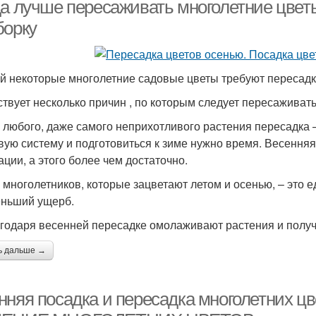
посадке
да лучше пересаживать многолетние цвет
борку
просы про осеннюю
Ком при позднеосенней
Дн
посадку
посадке
й некоторые многолетние садовые цветы требуют пересадки.
твует несколько причин , по которым следует пересаживать
я любого, даже самого неприхотливого растения пересадка –
Осенние изменения
Сливы при посадке
Треб
вую систему и подготовиться к зиме нужно время. Весенняя
ации, а этого более чем достаточно.
я многолетников, которые зацветают летом и осенью, – это 
ньший ущерб.
Сорта для посадки
Чеснок к посадке
П
агодаря весенней пересадке омолаживают растения и полу
ь дальше →
осадки в цветники
Посадки в огороде
Ос
нняя посадка и пересадка многолетних 