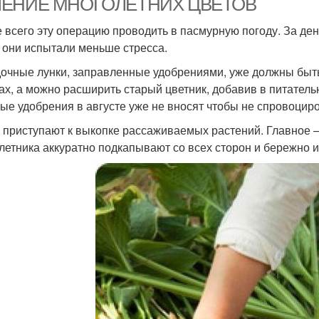
ЛЕНИЕ МНОГОЛЕТНИХ ЦВЕТОВ
Советы по посадке
Место для посадки
Осе
 всего эту операцию проводить в пасмурную погоду. За ден
 они испытали меньше стресса.
очные лунки, заправленные удобрениями, уже должны быть
ах, а можно расширить старый цветник, добавив в питател
ные удобрения в августе уже не вносят чтобы не спровоцир
 приступают к выкопке рассаживаемых растений. Главное –
летника аккуратно подкапывают со всех сторон и бережно и