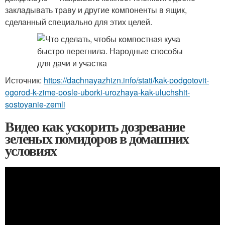
закладывать траву и другие компоненты в ящик,
сделанный специально для этих целей.
Источник:
https://dachnayazhizn.info/stati/kak-podgotovit-
ogorod-k-zime-posle-uborki-urozhaya-kak-uluchshit-
sostoyanie-zemli
Видео как ускорить дозревание
зеленых помидоров в домашних
условиях