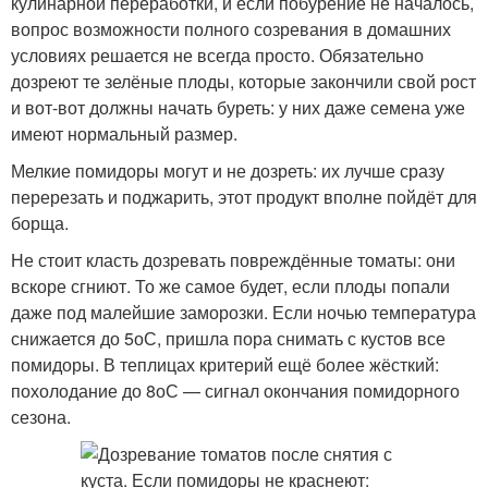
кулинарной переработки, и если побурение не началось,
вопрос возможности полного созревания в домашних
условиях решается не всегда просто. Обязательно
дозреют те зелёные плоды, которые закончили свой рост
и вот-вот должны начать буреть: у них даже семена уже
имеют нормальный размер.
Мелкие помидоры могут и не дозреть: их лучше сразу
перерезать и поджарить, этот продукт вполне пойдёт для
борща.
Не стоит класть дозревать повреждённые томаты: они
вскоре сгниют. То же самое будет, если плоды попали
даже под малейшие заморозки. Если ночью температура
снижается до 5
о
С, пришла пора снимать с кустов все
помидоры. В теплицах критерий ещё более жёсткий:
похолодание до 8
о
С — сигнал окончания помидорного
сезона.