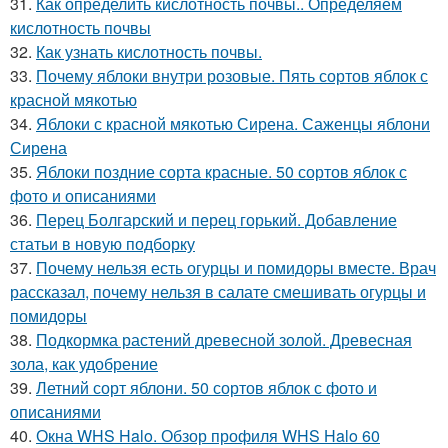
31.
Как определить кислотность почвы.. Определяем
кислотность почвы
32.
Как узнать кислотность почвы.
33.
Почему яблоки внутри розовые. Пять сортов яблок с
красной мякотью
34.
Яблоки с красной мякотью Сирена. Саженцы яблони
Сирена
35.
Яблоки поздние сорта красные. 50 сортов яблок с
фото и описаниями
36.
Перец Болгарский и перец горький. Добавление
статьи в новую подборку
37.
Почему нельзя есть огурцы и помидоры вместе. Врач
рассказал, почему нельзя в салате смешивать огурцы и
помидоры
38.
Подкормка растений древесной золой. Древесная
зола, как удобрение
39.
Летний сорт яблони. 50 сортов яблок с фото и
описаниями
40.
Окна WHS Halo. Обзор профиля WHS Halo 60