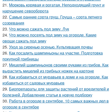
21.
Морковь корявая и рогатая. Неподходящий грунт и
нарушение севооборота
22.
Самые ранние сорта груш. Груша – сорта летнего
созревания
23.
Что можно сажать под зиму. Лук
24.
Что можно посеять под зиму на огороде. Какие
овощи сажать под зиму
25.
Уход за сиренью осенью. Культивация почвы
26.
Как посадить шампиньоны на участке. Подготовка
покупной грибницы
27.
Мицелий шампиньонов своими руками из грибов. Как
вырастить мицелий из грибных ножек на картоне
28.
Как избавиться от муравьев в доме и на огороде. Как
избавиться от садовых муравьев
29.
Биопрепараты для защиты растений от вредителей и
болезней. Добавление статьи в новую подборку
30.
Работа в огороде в сентябре. 10 самых важных дел в
огороде в сентябре