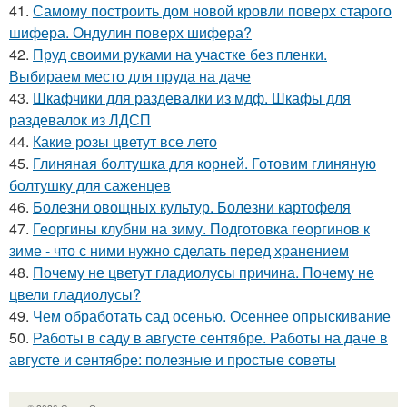
41.
Самому построить дом новой кровли поверх старого
шифера. Ондулин поверх шифера?
42.
Пруд своими руками на участке без пленки.
Выбираем место для пруда на даче
43.
Шкафчики для раздевалки из мдф. Шкафы для
раздевалок из ЛДСП
44.
Какие розы цветут все лето
45.
Глиняная болтушка для корней. Готовим глиняную
болтушку для саженцев
46.
Болезни овощных культур. Болезни картофеля
47.
Георгины клубни на зиму. Подготовка георгинов к
зиме - что с ними нужно сделать перед хранением
48.
Почему не цветут гладиолусы причина. Почему не
цвели гладиолусы?
49.
Чем обработать сад осенью. Осеннее опрыскивание
50.
Работы в саду в августе сентябре. Работы на даче в
августе и сентябре: полезные и простые советы