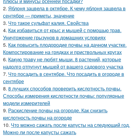
плюсы и минусы осенней посадки?
2.
Яблоня зацвела в октябре. К чему яблоня зацвела в
сентябре — приметы, значение
3.
Что такое сульфат калия. Свойства
4.
Как избавиться от крыс и мышей с помощью трав.
Уничтожение грызунов в домашних условиях
5.
Как повысить плодородие почвы на дачном участке.
Компостирование на грядках и приствольных кругах
6.
Какую траву не любят мыши. 8 растений, которые
надолго отпугнут мышей от вашего садового участка
7.
Что посадить в сентябре. Что посадить в огороде в
сентябре
8.
8 лучших способов проверить кислотность почвы.
Способы измерения кислотности почвы: популярные
модели измерителей
9.
Раскисление почвы на огороде. Как снизить
кислотность почвы на огороде
10.
Что можно сажать после капусты на следующий год.
Можно ли после капусты сажать