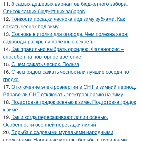
11.
8 самых дешевых вариантов бюджетного забора.
Список самых бюджетных заборов
12.
Тонкости посадки чеснока под зиму зубками. Как
сажать чеснок под зиму
13.
Сосновые иголки для огорода. Чем полезна хвоя:
садоводы раскрыли полезные секреты
14.
Как правильно выбрать орхидею. Фаленопсис –
способен на повторное цветение
15.
С чем сажать чеснок. Польза
16.
С чем рядом сажать чеснок или лучшие соседи по
грядке
17.
Отключение электроэнергии в СНТ в зимний период.
Вправе ли СНТ отключать электроэнергию на зиму
18.
Подготовка грядок осенью к зиме. Подготовка грядок
к зиме
19.
Как и когда пересаживают лилии осенью.
Особенности осенней пересадки лилий
20.
Борьба с садовыми муравьями народными
средствами. Народные методы борьбы с муравьями