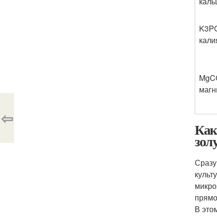
каль
K
3
P
кали
MgC
магн
⇦
Как
золу
Сразу
культ
микро
прямо
В это