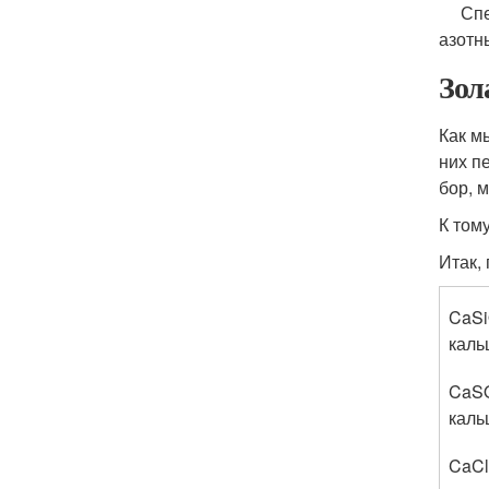
Специ
азотн
Зол
Как м
них п
бор, 
К том
Итак,
CaS
каль
CaS
каль
CaCl