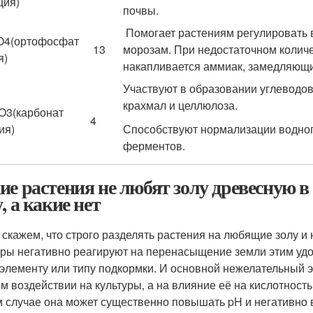
ция)
почвы.
Помогает растениям регулировать 
O
4
(ортофосфат
13
морозам. При недостаточном количе
я)
накапливается аммиак, замедляющи
Участвуют в образовании углеводов
крахмал и целлюлоза.
O
3
(карбонат
4
ия)
Способствуют нормализации водного
ферментов.
ие растения не любят золу древесную в
, а какие нет
 скажем, что строго разделять растения на любящие золу и
уры негативно реагируют на перенасыщение земли этим удоб
элементу или типу подкормки. И основной нежелательный 
м воздействии на культуры, а на влияние её на кислотност
м случае она может существенно повышать pH и негативно 