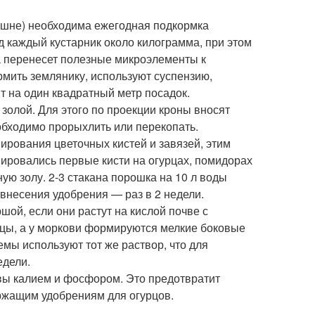
ишне) необходима ежегодная подкормка
д каждый кустарник около килограмма, при этом
га перенесет полезные микроэлементы к
рмить землянику, используют суспензию,
ит на один квадратный метр посадок.
олой. Для этого по проекции кроны вносят
еобходимо прорыхлить или перекопать.
ирования цветочных кистей и завязей, этим
ировались первые кисти на огурцах, помидорах
ую золу. 2-3 стакана порошка на 10 л воды
 внесения удобрения — раз в 2 недели.
ой, если они растут на кислой почве с
ицы, а у моркови формируются мелкие боковые
мы используют тот же раствор, что для
едели.
вы калием и фосфором. Это предотвратит
ержащим удобрениям для огурцов.