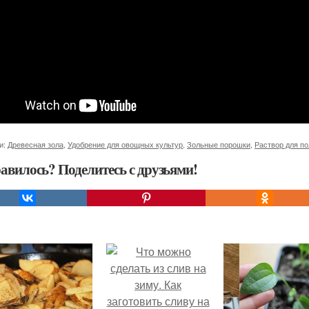
и:
Древесная зола
,
Удобрение для овощных культур
,
Зольные порошки
,
Раствор для п
авилось? Поделитесь с друзьями!