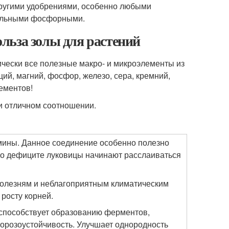
ругими удобрениями, особенно любыми
еральными фосфорными.
польза золы для растений
ически все полезные макро- и микроэлементы из
ций, магний, фосфор, железо, сера, кремний,
ементов!
 и отличном соотношении.
мины. Данное соединение особенно полезно
 его дефиците луковицы начинают расслаиваться
 болезням и неблагоприятным климатическим
росту корней.
 способствует образованию ферментов,
орозоустойчивость. Улучшает однородность