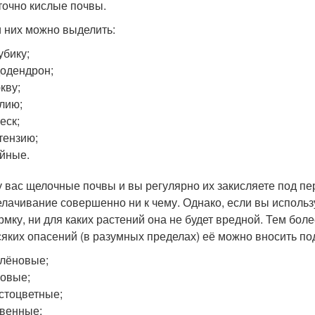
точно кислые почвы.
 них можно выделить:
убику;
одендрон;
кву;
лию;
еск;
тензию;
йные.
у вас щелочные почвы и вы регулярно их закисляете под п
лачивание совершенно ни к чему. Однако, если вы использу
рмку, ни для каких растений она не будет вредной. Тем боле
сяких опасений (в разумных пределах) её можно вносить по
лёновые;
овые;
стоцветные;
венные;