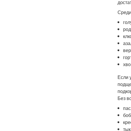
доста
Среди
гол
род
клю
аза
вер
гор
хво
Если 
подще
подко
Без в
пас
боб
кре
тык