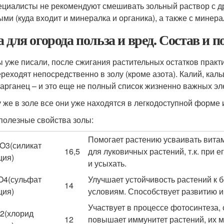
алисты не рекомендуют смешивать зольный раствор с д
ыми (куда входит и минералка и органика), а также с мин
а для огорода польза и вред. Состав и 
ы уже писали, после сжигания растительных остатков практ
ереходят непосредственно в золу (кроме азота). Калий, каль
марганец – и это еще не полный список жизненно важных эл
у же в золе все они уже находятся в легкодоступной форме
 полезные свойства золы:
Помогает растению усваивать вита
iO
3
(силикат
16,5
для луковичных растений, т.к. при
ция)
и усыхать.
O
4
(сульфат
Улучшает устойчивость растений к
14
ция)
условиям. Способствует развитию и 
Участвует в процессе фотосинтеза,
2
(хлорид
12
повышает иммунитет растений, их м