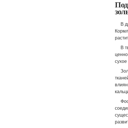
Под
зол
В дре
Кормл
расти
В твё
ценно
сухое
Зольн
ткане
влиян
кальц
Фосфо
соеди
сущес
разви