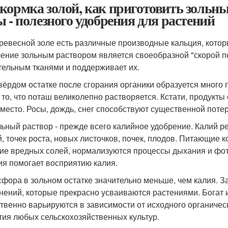
кормка золой, как приготовить зольны
ы - полезного удобрения для растений
весной золе есть различные производные кальция, которы
ение зольным раствором является своеобразной "скорой по
тельным тканями и поддерживает их.
рдом остатке после сгорания органики образуется много п
 то, что поташ великолепно растворяется. Кстати, продукты
 место. Росы, дождь, снег способствуют существенной поте
ый раствор - прежде всего калийное удобрение. Калий ре
й, точек роста, новых листочков, почек, плодов. Питающие
ие вредных солей, нормализуются процессы дыхания и фото
ия помогает восприятию калия.
ра в зольном остатке значительно меньше, чем калия. З
нений, которые прекрасно усваиваются растениями. Богат
твенно варьируются в зависимости от исходного органическ
тия любых сельскохозяйственных культур.