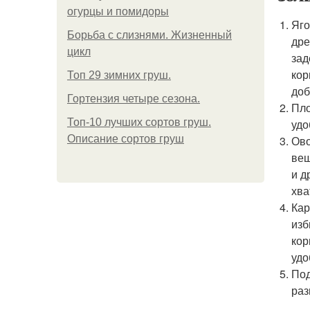
огурцы и помидоры
Яго
Борьба с слизнями. Жизненный
дре
цикл
зад
кор
Топ 29 зимних груш.
доб
Гортензия четыре сезона.
Пло
Топ-10 лучших сортов груш.
удо
Описание сортов груш
Ово
вещ
и д
хва
Кар
изб
кор
удо
Под
раз