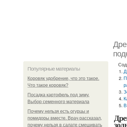
Дре
под
Сод
Популярные материалы
Д
П
Коровяк удобрение, что это такое.
р
Что такое коровяк?
З
Посадка картофель под зиму.
К
Выбор семенного материала
В
Почему нельзя есть огурцы и
Дре
помидоры вместе. Врач рассказал,
зол
почему нельзя в салате смешивать