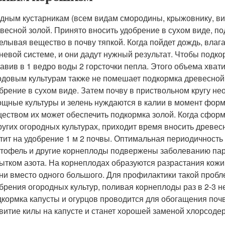
дным кустарникам (всем видам смородины, крыжовнику, в
весной золой. Принято вносить удобрение в сухом виде, по
елывая вещество в почву тяпкой. Когда пойдет дождь, вла
невой системе, и они дадут нужный результат. Чтобы подко
авив в 1 ведро воды 2 горсточки пепла. Этого объема хват
довым культурам также не помешает подкормка древесной з
брение в сухом виде. Затем почву в приствольном кругу н
щные культуры и зелень нуждаются в калии в момент форм
еством их может обеспечить подкормка золой. Когда сформ
ругих огородных культурах, приходит время вносить древесн
тит на удобрение 1 м 2 почвы. Оптимальная периодичность
тофель и другие корнеплоды подвержены заболеванию парш
ытком азота. На корнеплодах образуются разрастания кож
ни вместо одного большого. Для профилактики такой пробле
брения огородных культур, поливая корнеплоды раз в 2-3 н
кормка капусты и огурцов проводится для обогащения поч
витие килы на капусте и станет хорошей заменой хлорсод