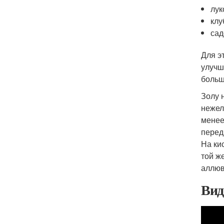
лук
клу
сад
Для э
улучш
больш
Золу н
нежел
менее
перед
На ки
той ж
аллюв
Ви