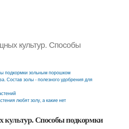
щных культур. Способы
обы подкормки зольным порошком
ва. Состав золы - полезного удобрения для
астений
стения любят золу, а какие нет
ых культур. Способы подкормки