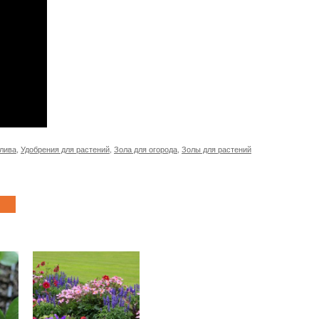
олива
,
Удобрения для растений
,
Зола для огорода
,
Золы для растений