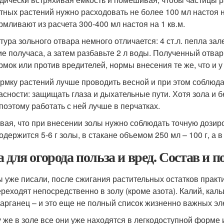
тных растений нужно расходовать не более 100 мл настоя 
рмливают из расчета 300-400 мл настоя на 1 кв.м.
тура зольного отвара немного отличается: 4 ст.л. пепла зал
ие получаса, а затем разбавьте 2 л воды. Полученный отва
рмок или против вредителей, нормы внесения те же, что и у
рмку растений лучше проводить весной и при этом соблюд
асности: защищать глаза и дыхательные пути. Хотя зола и 
 поэтому работать с ней лучше в перчатках.
вая, что при внесении золы нужно соблюдать точную дозир
содержится 5-6 г золы, в стакане объемом 250 мл – 100 г, а в
а для огорода польза и вред. Состав и 
ы уже писали, после сжигания растительных остатков практ
ереходят непосредственно в золу (кроме азота). Калий, каль
марганец – и это еще не полный список жизненно важных эл
у же в золе все они уже находятся в легкодоступной форме