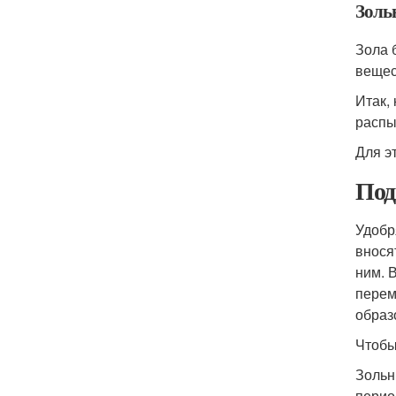
Зольн
Зола 
вещес
Итак,
распы
Для э
Под
Удобр
внося
ним. 
перем
образ
Чтобы
Зольн
перио