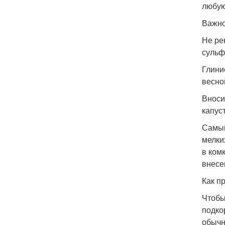
любую
Важно
Не ре
сульф
Глини
весно
Вноси
капус
Самый
мелки
в комк
внесе
Как п
Чтобы
подко
обычн