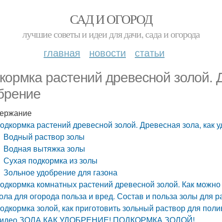
САД И ОГОРОД
лучшие советы и идеи для дачи, сада и огорода
главная
новости
статьи
кормка растений древесной золой. Д
брение
ержание
одкормка растений древесной золой. Древесная зола, как 
Водный раствор золы
Водная вытяжка золы
Сухая подкормка из золы
Зольное удобрение для газона
одкормка комнатных растений древесной золой. Как можно 
ола для огорода польза и вред. Состав и польза золы для р
одкормка золой, как приготовить зольный раствор для поли
идео ЗОЛА КАК УДОБРЕНИЕ! ПОДКОРМКА ЗОЛОЙ!