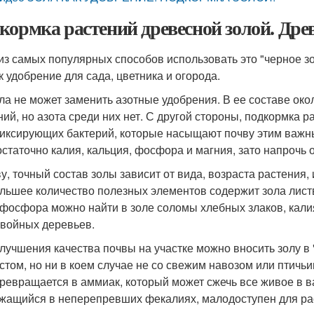
кормка растений древесной золой. Древ
из самых популярных способов использовать это "черное з
к удобрение для сада, цветника и огорода.
ола не может заменить азотные удобрения. В ее составе ок
ний, но азота среди них нет. С другой стороны, подкормка 
иксирующих бактерий, которые насыщают почву этим важным
остаточно калия, кальция, фосфора и магния, зато напрочь 
ву, точный состав золы зависит от вида, возраста растения,
льшее количество полезных элементов содержит зола лист
 фосфора можно найти в золе соломы хлебных злаков, калия
хвойных деревьев.
лучшения качества почвы на участке можно вносить золу в
стом, но ни в коем случае не со свежим навозом или птичьи
превращается в аммиак, который может сжечь все живое в в
жащийся в неперепревших фекалиях, малодоступен для ра