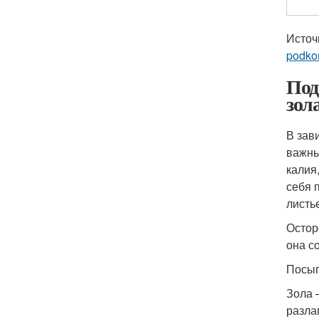
Источ
podko
Под
зол
В зав
важны
калия
себя 
листь
Остор
она с
Посып
Зола 
разла