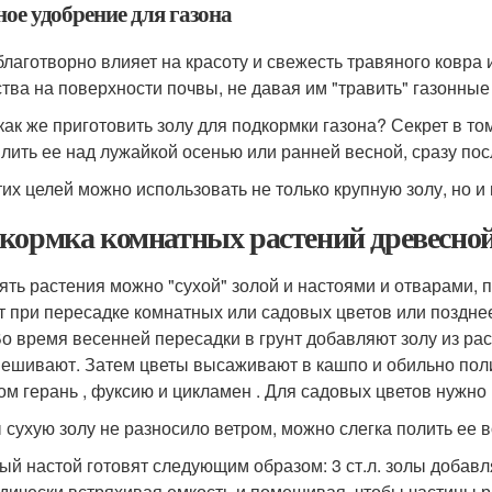
ое удобрение для газона
благотворно влияет на красоту и свежесть травяного ковра
тва на поверхности почвы, не давая им "травить" газонные
 как же приготовить золу для подкормки газона? Секрет в то
лить ее над лужайкой осенью или ранней весной, сразу пос
тих целей можно использовать не только крупную золу, но 
кормка комнатных растений древесной 
ять растения можно "сухой" золой и настоями и отварами, 
т при пересадке комнатных или садовых цветов или поздне
Во время весенней пересадки в грунт добавляют золу из расч
ешивают. Затем цветы высаживают в кашпо и обильно пол
ом герань , фуксию и цикламен . Для садовых цветов нужно в
 сухую золу не разносило ветром, можно слегка полить ее 
ый настой готовят следующим образом: 3 ст.л. золы добавля
дически встряхивая емкость и помешивая, чтобы частицы 