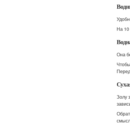
Водн
Удобн
На 10
Водн
Она б
Чтобы
Перед
Суха
Золу 
завис
Обрат
смысл