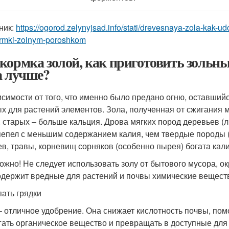
ник:
https://ogorod.zelynyjsad.info/stati/drevesnaya-zola-kak-
rmki-zolnym-poroshkom
кормка золой, как приготовить зольны
а лучше?
исимости от того, что именно было предано огню, оставший
х для растений элементов. Зола, полученная от сжигания 
, старых – больше кальция. Дрова мягких пород деревьев (л
пепел с меньшим содержанием калия, чем твердые породы (вя
ев, травы, корневищ сорняков (особенно пырея) богата кал
ожно! Не следует использовать золу от бытового мусора, ок
одержит вредные для растений и почвы химические вещест
ать грядки
– отличное удобрение. Она снижает кислотность почвы, п
гать органическое вещество и превращать в доступные для