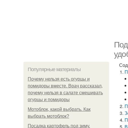
Под
удо
Сод
Популярные материалы
П
Почему нельзя есть огурцы и
помидоры вместе. Врач рассказал,
почему нельзя в салате смешивать
огурцы и помидоры
П
Мотоблок, какой выбрать. Как
З
выбрать мотоблок?
П
Посадка картофель под зиму.
В