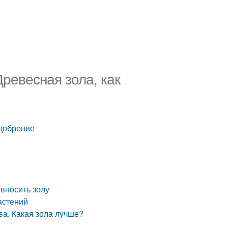
ревесная зола, как
удобрение
вносить золу
астений
ва. Какая зола лучше?