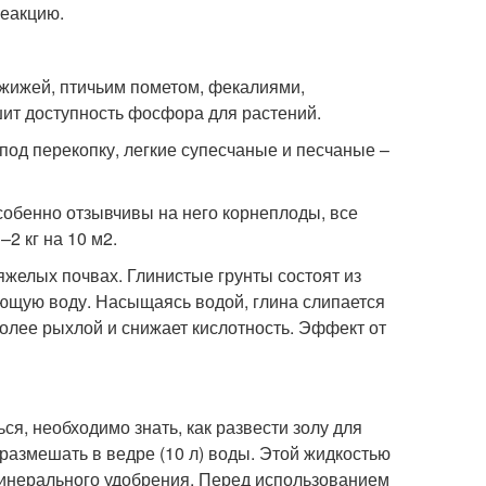
еакцию.
 жижей, птичьим пометом, фекалиями,
шит доступность фосфора для растений.
под перекопку, легкие супесчаные и песчаные –
собенно отзывчивы на него корнеплоды, все
–2 кг на 10 м
2
.
желых почвах. Глинистые грунты состоят из
ющую воду. Насыщаясь водой, глина слипается
более рыхлой и снижает кислотность. Эффект от
я, необходимо знать, как развести золу для
 размешать в ведре (10 л) воды. Этой жидкостью
инерального удобрения. Перед использованием