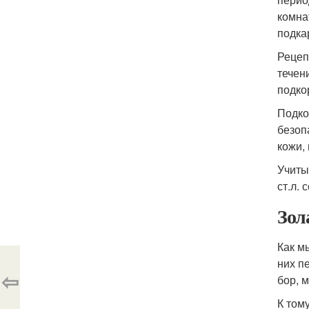
комна
подка
Рецеп
течен
подко
Подко
безоп
кожи,
Учиты
ст.л. 
Зол
Как м
них п
⇦
бор, 
К том