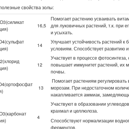
 полезные свойства золы:
Помогает растению усваивать вита
iO
3
(силикат
16,5
для луковичных растений, т.к. при
ция)
и усыхать.
O
4
(сульфат
Улучшает устойчивость растений к
14
ция)
условиям. Способствует развитию и 
Участвует в процессе фотосинтеза,
2
(хлорид
12
повышает иммунитет растений, их м
ция)
почвы.
Помогает растениям регулировать 
O
4
(ортофосфат
13
морозам. При недостаточном количе
я)
накапливается аммиак, замедляющи
Участвуют в образовании углеводов
крахмал и целлюлоза.
O
3
(карбонат
4
ия)
Способствуют нормализации водного
ферментов.