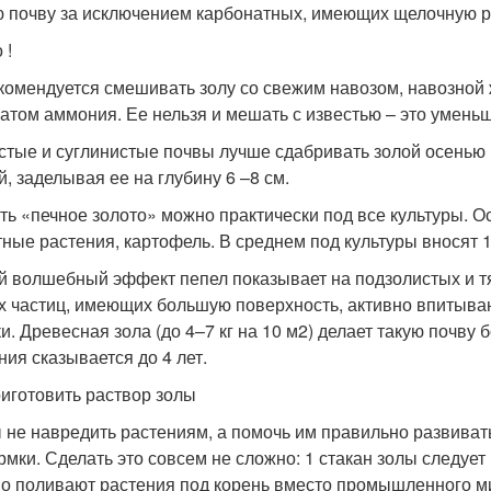
 почву за исключением карбонатных, имеющих щелочную р
 !
комендуется смешивать золу со свежим навозом, навозной
атом аммония. Ее нельзя и мешать с известью – это умень
стые и суглинистые почвы лучше сдабривать золой осенью 
й, заделывая ее на глубину 6 –8 см.
ть «печное золото» можно практически под все культуры. О
тные растения, картофель. В среднем под культуры вносят 1
 волшебный эффект пепел показывает на подзолистых и тя
х частиц, имеющих большую поверхность, активно впитыва
и. Древесная зола (до 4–7 кг на 10 м
2
) делает такую почву 
ния сказывается до 4 лет.
риготовить раствор золы
 не навредить растениям, а помочь им правильно развиватьс
рмки. Сделать это совсем не сложно: 1 стакан золы следует
о поливают растения под корень вместо промышленного м