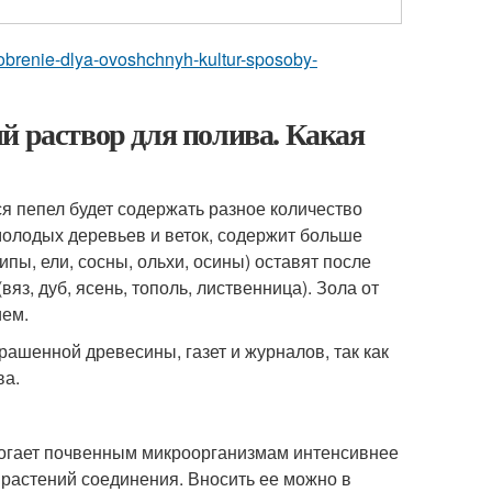
udobrenie-dlya-ovoshchnyh-kultur-sposoby-
й раствор для полива. Какая
ся пепел будет содержать разное количество
молодых деревьев и веток, содержит больше
ипы, ели, сосны, ольхи, осины) оставят после
з, дуб, ясень, тополь, лиственница). Зола от
ием.
рашенной древесины, газет и журналов, так как
ва.
омогает почвенным микроорганизмам интенсивнее
 растений соединения. Вносить ее можно в