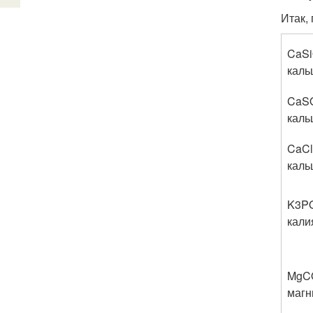
Итак,
CaS
каль
CaS
каль
CaCl
каль
K
3
P
кали
MgC
магн