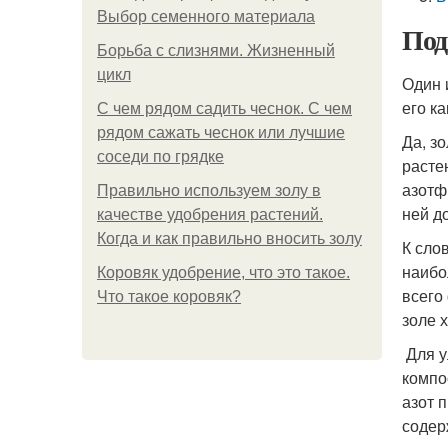
Выбор семенного материала
Под
Борьба с слизнями. Жизненный
цикл
Один 
его ка
С чем рядом садить чеснок. С чем
рядом сажать чеснок или лучшие
Да, з
соседи по грядке
расте
азотф
Правильно используем золу в
ней д
качестве удобрения растений.
Когда и как правильно вносить золу
К сло
наибо
Коровяк удобрение, что это такое.
всего
Что такое коровяк?
золе 
Для у
компо
азот 
содер